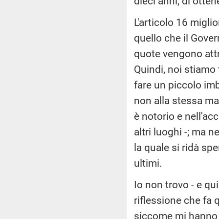
dieci anni, di otte
L'articolo 16 migli
quello che il Gover
quote vengono attr
Quindi, noi stiamo
fare un piccolo imb
non alla stessa man
è notorio e nell'ac
altri luoghi -; ma
la quale si ridà sp
ultimi.
Io non trovo - e qu
riflessione che fa 
siccome mi hanno i