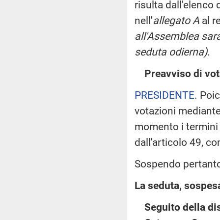
risulta dall'elenco
nell'
allegato A
al r
all'Assemblea sara
seduta odierna)
.
Preavviso di vot
PRESIDENTE
. Poi
votazioni mediant
momento i termini d
dall'articolo 49, 
Sospendo pertanto
La seduta, sospesa 
Seguito della di