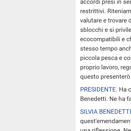
accordi presi in se
restrittivi. Riteni
valutare e trovare 
sblocchi e si privi
ecocompatibili e c
stesso tempo anche
piccola pesca e co
proprio lavoro, re
questo presenterò 
PRESIDENTE
. Ha 
Benedetti. Ne ha f
SILVIA BENEDETT
quest'emendamento
una riflessione. 