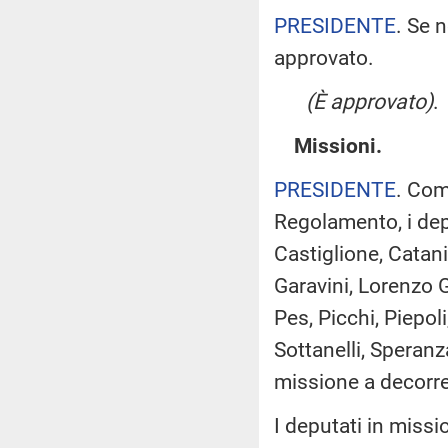
PRESIDENTE
. Se 
approvato.
(È approvato)
.
Missioni.
PRESIDENTE
. Com
Regolamento, i dep
Castiglione, Catania
Garavini, Lorenzo G
Pes, Picchi, Piepol
Sottanelli, Speranza
missione a decorre
I deputati in mis