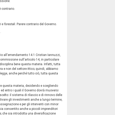
issione.
 contrario.
 e forestali
. Parere contrario del Governo.
.
ario all'emendamento 14.1 Cristian Iannuzzi,
missione sull'articolo 14, in particolare
sciplina bene questa materia. Infatti, tutta
ra e non del settore ittico; quindi, abbiamo
 legge, anche perché tutto ciò, tutta questa
are questa materia, decidendo e scegliendo
ti ed entro i quali il Governo dovrà muoversi
elto: il sistema di rilascio e di rinnovo delle
ivare gli investimenti anche a lungo termine,
 l'assegnazione e per gli interventi con minor
ia consentito anche a piccoli imprenditori
e; che sia introdotta una diversificazione