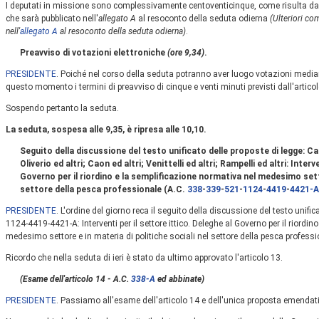
I deputati in missione sono complessivamente centoventicinque, come risulta dal
che sarà pubblicato nell'
allegato A
al resoconto della seduta odierna
(Ulteriori co
nell'
allegato A
al resoconto della seduta odierna)
.
Preavviso di votazioni elettroniche
(ore 9,34)
.
PRESIDENTE
. Poiché nel corso della seduta potranno aver luogo votazioni media
questo momento i termini di preavviso di cinque e venti minuti previsti dall'arti
Sospendo pertanto la seduta.
La seduta, sospesa alle 9,35, è ripresa alle 10,10.
Seguito della discussione del testo unificato delle proposte di legge
Oliverio ed altri; Caon ed altri; Venittelli ed altri; Rampelli ed altri: Inter
Governo per il riordino e la semplificazione normativa nel medesimo setto
settore della pesca professionale (A.C.
338
-
339
-
521
-
1124
-
4419
-
4421-A
PRESIDENTE
. L'ordine del giorno reca il seguito della discussione del testo unifi
1124-4419-4421-A: Interventi per il settore ittico. Deleghe al Governo per il riordi
medesimo settore e in materia di politiche sociali nel settore della pesca professi
Ricordo che nella seduta di ieri è stato da ultimo approvato l'articolo 13.
(Esame dell'articolo 14 - A.C.
338-A
ed abbinate)
PRESIDENTE
. Passiamo all'esame dell'articolo 14 e dell'unica proposta emenda