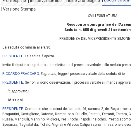
Documento In
Frontespizio
Indice Alfabetico
Indice Cronologico
Versione Stampa
XVII LEGISLATURA
Resoconto stenografico dell'Asse
Seduta n. 855 di giovedì 21 settembr
PRESIDENZA DEL VICEPRESIDENTE SIMONE 
La seduta comincia alle 9,30.
PRESIDENTE
. La seduta è aperta.
Invito il deputato segretario a dare lettura del processo verbale della seduta prece
RICCARDO FRACCARO
,
Segretario
, legge il processo verbale della seduta di ieri.
PRESIDENTE
. Se non vi sono osservazioni, il processo verbale si intende approva
(È approvato)
.
Missioni.
PRESIDENTE
. Comunico che, ai sensi dell'articolo 46, comma 2, del Regolamento,
Bragantini, Castiglione, Catania, Dambruoso, Di Lello, Fauttilli, Ferranti, Ferrara, 
Russa, Manciulli, Mannino, Migliore, Pes, Picchi, Piepoli, Pisicchio, Prestigiacomo,
Speranza, Taglialatela, Tofalo, Vignali e Villecco Calipari sono in missione a dec