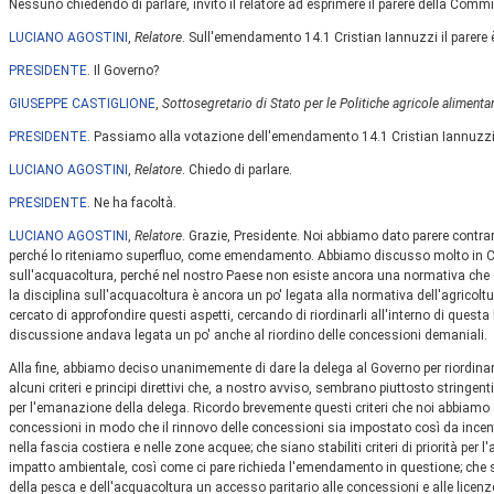
Nessuno chiedendo di parlare, invito il relatore ad esprimere il parere della Comm
LUCIANO AGOSTINI
,
Relatore
. Sull'emendamento 14.1 Cristian Iannuzzi il parere è
PRESIDENTE
. Il Governo?
GIUSEPPE CASTIGLIONE
,
Sottosegretario di Stato per le Politiche agricole alimentari
PRESIDENTE
. Passiamo alla votazione dell'emendamento 14.1 Cristian Iannuzzi
LUCIANO AGOSTINI
,
Relatore
. Chiedo di parlare.
PRESIDENTE
. Ne ha facoltà.
LUCIANO AGOSTINI
,
Relatore
. Grazie, Presidente. Noi abbiamo dato parere contr
perché lo riteniamo superfluo, come emendamento. Abbiamo discusso molto in Com
sull'acquacoltura, perché nel nostro Paese non esiste ancora una normativa che di
la disciplina sull'acquacoltura è ancora un po' legata alla normativa dell'agricoltu
cercato di approfondire questi aspetti, cercando di riordinarli all'interno di questa
discussione andava legata un po' anche al riordino delle concessioni demaniali.
Alla fine, abbiamo deciso unanimemente di dare la delega al Governo per riordin
alcuni criteri e principi direttivi che, a nostro avviso, sembrano piuttosto stringen
per l'emanazione della delega. Ricordo brevemente questi criteri che noi abbiamo sc
concessioni in modo che il rinnovo delle concessioni sia impostato così da incent
nella fascia costiera e nelle zone acquee; che siano stabiliti criteri di priorità per
impatto ambientale, così come ci pare richieda l'emendamento in questione; che s
della pesca e dell'acquacoltura un accesso paritario alle concessioni e alle licenz