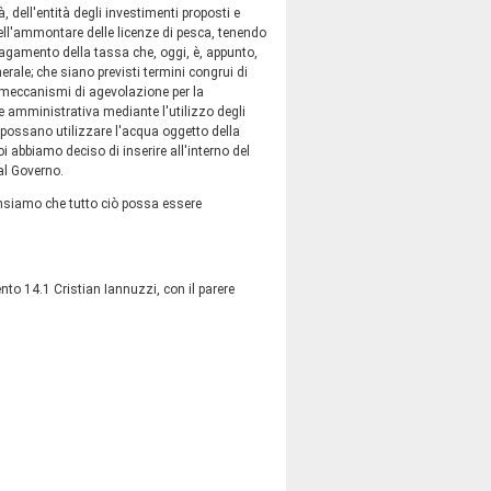
 dell'entità degli investimenti proposti e
dell'ammontare delle licenze di pesca, tenendo
pagamento della tassa che, oggi, è, appunto,
nerale; che siano previsti termini congrui di
 meccanismi di agevolazione per la
one amministrativa mediante l'utilizzo degli
a possano utilizzare l'acqua oggetto della
oi abbiamo deciso di inserire all'interno del
 al Governo.
ensiamo che tutto ciò possa essere
o 14.1 Cristian Iannuzzi, con il parere
.