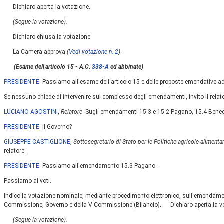
Dichiaro aperta la votazione.
(Segue la votazione).
Dichiaro chiusa la votazione.
La Camera approva
(
Vedi votazione n. 2
)
.
(Esame dell'articolo 15 - A.C.
338-A
ed abbinate)
PRESIDENTE
. Passiamo all'esame dell'articolo 15 e delle proposte emendative 
Se nessuno chiede di intervenire sul complesso degli emendamenti, invito il relat
LUCIANO AGOSTINI
,
Relatore
. Sugli emendamenti 15.3 e 15.2 Pagano, 15.4 Benede
PRESIDENTE
. Il Governo?
GIUSEPPE CASTIGLIONE
,
Sottosegretario di Stato per le Politiche agricole alimentari
relatore.
PRESIDENTE
. Passiamo all'emendamento 15.3 Pagano.
Passiamo ai voti.
Indìco la votazione nominale, mediante procedimento elettronico, sull'emendamen
Commissione, Governo e della V Commissione (Bilancio). Dichiaro aperta la v
(Segue la votazione).