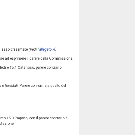
ad esso presentate
(Vedi l'
allegato A
)
.
ore ad esprimere il parere della Commissione.
tti e 15.1 Catanoso, parere contrario.
 e forestali
. Parere conforme a quello del
to 15.3 Pagano, con il parere contrario di
otazione.