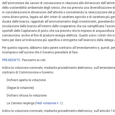
dell'ammontare dei canoni di concessione in relazione alle dimensioni dell'attività,
della sostenibilità ambientale degli stessi; che sia prevista una diversificazione 
in considerazione le dimensioni dell'attività e consentendo la rateizzazione del 
come dicevo prima, legata ad altri criteri di carattere agricolo e di carattere più ge
durata delle licenze, rapportati all'ammortamento degli investimenti, prevedendo
circolazione delle licenze all'interno delle cooperative; che sia semplificata l'azi
sportelli delle Capitanerie di porto; che sia previsto che le imprese di acquacoltur
concessione, anche al fine di produrre energia elettrica. Questi sono i criteri che n
testo per dare un'indicazione più specifica e stringente nell'esercizio della delega
Per questa ragione, abbiamo dato parere contrario all'emendamento e, quindi, p
ricompreso nell'azione che il Governo prevederà di fare.
PRESIDENTE
. Passiamo ai voti.
Indìco la votazione nominale, mediante procedimento elettronico, sull'emendament
contrario di Commissione e Governo.
Dichiaro aperta la votazione.
(Segue la votazione).
Dichiaro chiusa la votazione.
La Camera respinge
(
Vedi votazione n. 1
)
.
Indìco la votazione nominale, mediante procedimento elettronico, sull'articolo 14