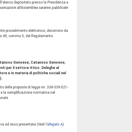
l'elenco depositato presso la Presidenza e
municazioni all'Assemblea saranno pubblicate
nte procedimento elettronico, decorrono da
colo 49, comma 5, del Regolamento.
: Catanoso Genoese; Catanoso Genoese;
venti per il settore ittico. Deleghe al
re e in materia di politiche sociali nel
).
cato delle proposte di legge nn. 338-339-521-
no e la semplificazione normativa nel
onale.
tiva ad esso presentata
(Vedi l'
allegato A
).