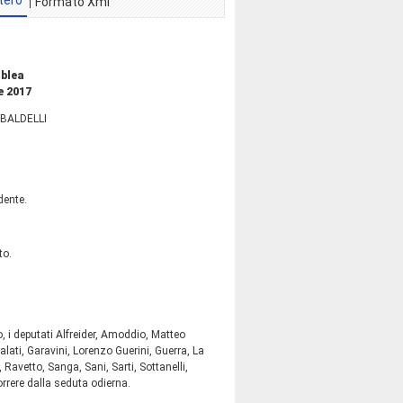
tero
Formato Xml
mblea
e 2017
BALDELLI
dente.
to.
 i deputati Alfreider, Amoddio, Matteo
Galati, Garavini, Lorenzo Guerini, Guerra, La
 Ravetto, Sanga, Sani, Sarti, Sottanelli,
orrere dalla seduta odierna.