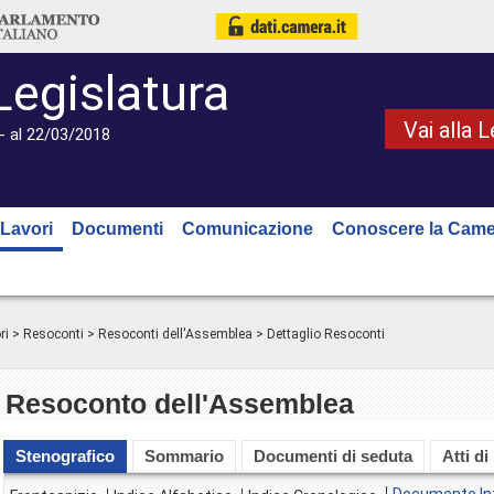
Legislatura
Vai alla 
- al 22/03/2018
Lavori
Documenti
Comunicazione
Conoscere la Came
ri
>
Resoconti
>
Resoconti dell'Assemblea
> Dettaglio Resoconti
Resoconto dell'Assemblea
Stenografico
Sommario
Documenti di seduta
Atti di