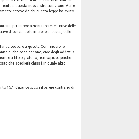
on questo emendamento abbiamo cercato di
fermento a questa nuova strutturazione. Vorrei
viamente esteso da chi questa legge ha avuto
 materia, per associazioni rappresentative delle
tive di pesca, delle imprese di pesca, delle
di far partecipare a questa Commissione
nno di che cosa parlano, cioè degli addetti al
ne è a titolo gratuito, non capisco perché
tosto che sceglierli chissà in quale altro
to 15.1 Catanoso, con il parere contrario di