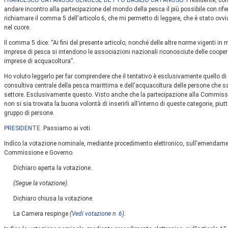
FRANCESCO CATANOSO GENOESE DETTO BASILIO CATANOSO
. Presidente, c
andare incontro alla partecipazione del mondo della pesca il più possibile con ri
richiamare il comma 5 dell'articolo 6, che mi permetto di leggere, che è stato ov
nel cuore.
Il comma 5 dice: “Ai fini del presente articolo, nonché delle altre norme vigenti in
imprese di pesca si intendono le associazioni nazionali riconosciute delle coopera
imprese di acquacoltura”.
Ho voluto leggerlo per far comprendere che il tentativo è esclusivamente quello 
consultiva centrale della pesca marittima e dell'acquacoltura delle persone che sa
settore. Esclusivamente questo. Visto anche che la partecipazione alla Commissio
non si sia trovata la buona volontà di inserirli all'interno di queste categorie, piut
gruppo di persone.
PRESIDENTE
. Passiamo ai voti.
Indìco la votazione nominale, mediante procedimento elettronico, sull'emendamen
Commissione e Governo.
Dichiaro aperta la votazione.
(Segue la votazione).
Dichiaro chiusa la votazione.
La Camera respinge
(
Vedi votazione n. 6
)
.