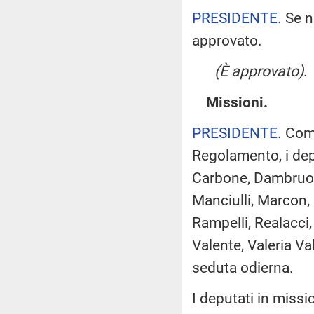
PRESIDENTE
. Se 
approvato.
(È approvato)
.
Missioni.
PRESIDENTE
. Com
Regolamento, i depu
Carbone, Dambruoso,
Manciulli, Marcon, M
Rampelli, Realacci
Valente, Valeria Va
seduta odierna.
I deputati in miss