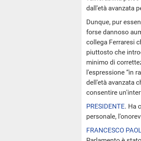
dall'età avanzata pe
Dunque, pur essend
forse dannoso aume
collega Ferraresi c
piuttosto che intr
minimo di correttez
l'espressione “in r
dell'età avanzata c
consentire un'inter
PRESIDENTE
. Ha c
personale, l'onorev
FRANCESCO PAOL
Parlamento è stato 