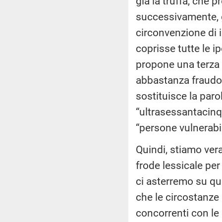
già la truffa, che 
successivamente, 
circonvenzione di i
coprisse tutte le 
propone una terza f
abbastanza fraudole
sostituisce la paro
“ultrasessantacinq
“persone vulnerabili
Quindi, stiamo ver
frode lessicale pe
ci asterremo su q
che le circostanze 
concorrenti con l