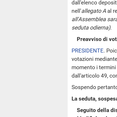
dall'elenco deposi
nell'
allegato A
al r
all'Assemblea sara
seduta odierna)
.
Preavviso di vot
PRESIDENTE
. Poi
votazioni mediant
momento i termini d
dall'articolo 49, 
Sospendo pertanto 
La seduta, sospesa 
Seguito della di