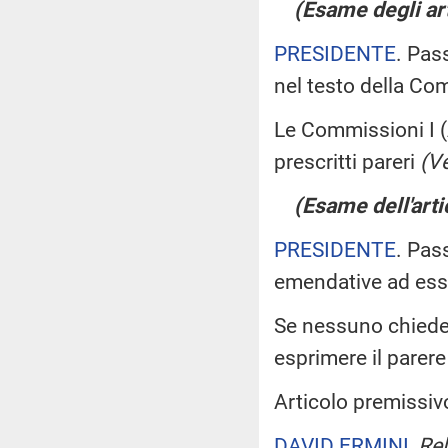
(Esame degli art
PRESIDENTE
. Pas
nel testo della Co
Le Commissioni I (A
prescritti pareri
(Ve
(Esame dell'arti
PRESIDENTE
. Pas
emendative ad ess
Se nessuno chiede d
esprimere il parer
Articolo premissiv
DAVID ERMINI
,
Rel