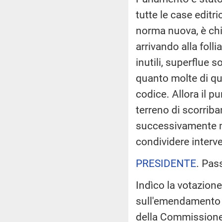
tutte le case edit
norma nuova, è chi
arrivando alla foll
inutili, superflue 
quanto molte di qu
codice. Allora il p
terreno di scorrib
successivamente m
condividere interve
PRESIDENTE
. Pas
Indìco la votazion
sull'emendamento p
della Commissione