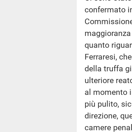
confermato in
Commissione 
maggioranza d
quanto riguar
Ferraresi, ch
della truffa g
ulteriore rea
al momento in
più pulito, s
direzione, qu
camere penali