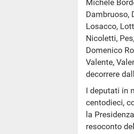
Michele Bordo
Dambruoso, De
Losacco, Lott
Nicoletti, Pes
Domenico Ros
Valente, Vale
decorrere dal
I deputati i
centodieci, c
la Presidenza
resoconto de