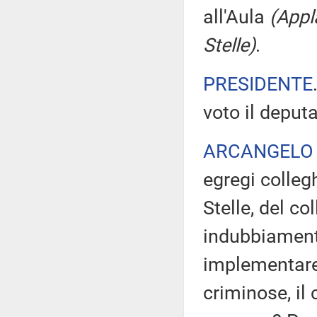
all'Aula
(Appl
Stelle)
.
PRESIDENTE
voto il deput
ARCANGELO
egregi colle
Stelle, del co
indubbiamente:
implementare d
criminose, il