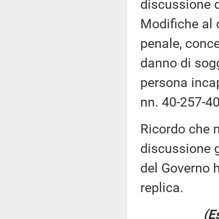
discussione d
Modifiche al 
penale, concer
danno di sogg
persona incap
nn. 40-257-4
Ricordo che n
discussione g
del Governo h
replica.
(E