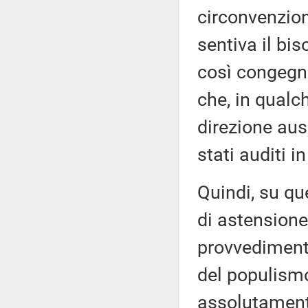
circonvenzion
sentiva il bis
così congegn
che, in qualc
direzione aus
stati auditi 
Quindi, su q
di astensione
provvedimento
del populismo
assolutamente