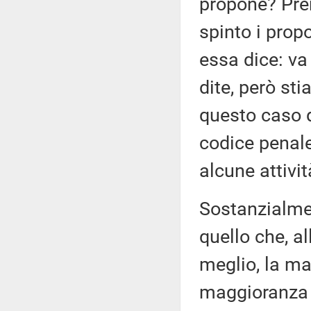
propone? Pre
spinto i prop
essa dice: va
dite, però sti
questo caso d
codice penale
alcune attivi
Sostanzialmen
quello che, a
meglio, la m
maggioranza 