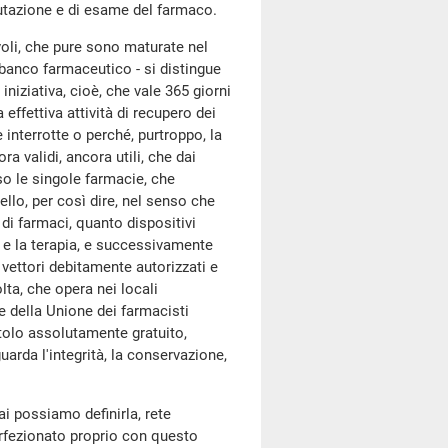
lutazione e di esame del farmaco.
voli, che pure sono maturate nel
 banco farmaceutico - si distingue
iniziativa, cioè, che vale 365 giorni
 effettiva attività di recupero dei
 interrotte o perché, purtroppo, la
 validi, ancora utili, che dai
sso le singole farmacie, che
lo, per così dire, nel senso che
di farmaci, quanto dispositivi
 e la terapia, e successivamente
 vettori debitamente autorizzati e
lta, che opera nei locali
te della Unione dei farmacisti
itolo assolutamente gratuito,
guarda l'integrità, la conservazione,
ai possiamo definirla, rete
erfezionato proprio con questo