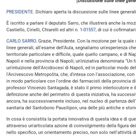
(Discussione sulle linee gener
PRESIDENTE
. Dichiaro aperta la discussione sulle linee general
È iscritto a parlare il deputato Sarro, che illustrerà anche la mo
Castiello, Cirielli, Chiarelli ed altri n.
1-01557
, di cui è cofirmatari
CARLO SARRO
. Grazie, Presidente. Con la mozione per la quale 
linee generali, all'esame dell'Aula, segnaliamo un'esperienza ch
territoriale particolare e difficile, quale quello campano, e di Nap
Napoli e nella provincia di Napoli; un'iniziativa denominata “Un f
un'intuizione dell'Arcidiocesi di Napoli, ed in particolar modo d
l'Arcivescovo Metropolita, che, d'intesa con l'associazione, con s
in modo particolare con l'ordine dei farmacisti della provincia di N
professor Vincenzo Santagada, è stato il primo interlocutore e il
definizione anche del perimetro di questa iniziativa, ha succes
ancora, ha successivamente incluso, nel nucleo di partenza dell
sanitaria del Santobono Pausilipon, una delle più antiche e stori
In cosa è consistita la portata innovativa di questa idea e di que
attraverso un'articolata azione di coinvolgimento della figura dei
nello specifico, un orientamento preciso, non solo nell'attività 