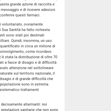
uesta grande azione di raccolta e
o messaggio e di ricevere adesioni
conferire questi farmaci.
i volontariato, ovviamente
i Sua Santità ha fatto richiesta
anti sono stati poi destinati
illiani. Quindi, insomma, un uso
uantificato in circa un milione di
il coinvolgimento, come ricordavo
'è stata la distribuzione di oltre 70
i a fasce di disagio e di difficoltà
avuto attenzione nel sottolineare
aturate sul territorio nazionale, il
isagio e di grande difficoltà che
la popolazione sono in estrema
 sistematico trattamenti
a decisamente allarmanti: noi
le prestazioni sanitarie che non sono