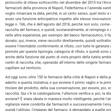
protocollo di intesa sottoscritto nel dicembre del 2015 tra l'Arci
farmacisti della provincia di Napoli, Federfarma e l'azienda san
voglio rimarcare la data, perché, in un certo senso, quel testo 
avuto una funzione anticipatrice rispetto alle stesse innovazion
legge n. 166, che è dell'agosto del 2016, perché non solo, come 
raccolta del farmaco, e quindi, sostanzialmente, al reimpiego e al
nelle altre esperienze, per esempio del banco farmaceutico, il 
donato; qui, invece, viene raccolto direttamente, quindi sottrat
essere l'inevitabile conferimento al rifiuto, con tutte le garanzi
previste per questa tipologia, categoria di rifiuto, e quindi sono
anche della funzione dal punto di vista proprio della tutela ambie
centri di raccolta, che, operando all'interno delle singole farmac
capillare sul territorio.
Ad oggi sono oltre 150 le farmacie della città di Napoli e della 
aderito a questa iniziativa, e qui avviene il primo vaglio e la pri
titolare del prodotto, della sua conservazione, per essere, poi,
raccolta. Qui c'è la catalogazione, l'ulteriore verifica e, poi, la 
avviene? È stata ideata in maniera molto intelligente, perché l'att
vigilanza viene condotta dai farmacisti e successivamente l'er
quindi l'utilizzo, l'impiego del farmaco, è demandato a quelle or