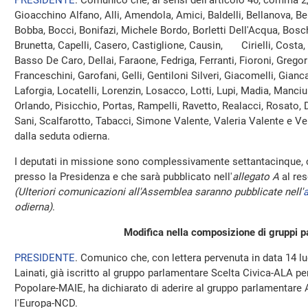
PRESIDENTE
. Comunico che, ai sensi dell'articolo 46, comma 2
Gioacchino Alfano, Alli, Amendola, Amici, Baldelli, Bellanova, Be
Bobba, Bocci, Bonifazi, Michele Bordo, Borletti Dell'Acqua, Bosch
Brunetta, Capelli, Casero, Castiglione, Causin, Cirielli, Costa,
Basso De Caro, Dellai, Faraone, Fedriga, Ferranti, Fioroni, Gregor
Franceschini, Garofani, Gelli, Gentiloni Silveri, Giacomelli, Gianc
Laforgia, Locatelli, Lorenzin, Losacco, Lotti, Lupi, Madia, Manciul
Orlando, Pisicchio, Portas, Rampelli, Ravetto, Realacci, Rosato,
Sani, Scalfarotto, Tabacci, Simone Valente, Valeria Valente e V
dalla seduta odierna.
I deputati in missione sono complessivamente settantacinque, c
presso la Presidenza e che sarà pubblicato nell'
allegato A
al res
(Ulteriori comunicazioni all'Assemblea saranno pubblicate nell'
a
odierna)
.
Modifica nella composizione di gruppi p
PRESIDENTE
. Comunico che, con lettera pervenuta in data 14 lu
Lainati, già iscritto al gruppo parlamentare Scelta Civica-ALA pe
Popolare-MAIE, ha dichiarato di aderire al gruppo parlamentare A
l'Europa-NCD.