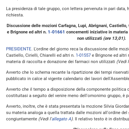
La presidenza di tale gruppo, con lettera pervenuta in pari data,
richiesta.
Discussione delle mozioni Carfagna, Lupi, Abrignani, Castiello, Cir
e Brignone ed altri n.
1-01661
concernenti iniziative in materia
non utilizzati
(ore 13,01)
.
PRESIDENTE
. L'ordine del giorno reca la discussione delle mozi
Castiello, Cirielli, Chiarelli ed altri n.
1-01557
e Brignone ed altri 
materia di raccolta e donazione dei farmaci non utilizzati
(Vedi l
Avverto che lo schema recante la ripartizione dei tempi riservat
pubblicato in calce al vigente calendario dei lavori dell'Assemb
Avverto che il tempo a disposizione della componente politica d
costituitasi a seguito del venire meno dell'omonimo gruppo, è pa
Avverto, inoltre, che è stata presentata la mozione Silvia Giordan
su materia analoga a quella trattata dalle mozioni all'ordine del 
congiuntamente
(Vedi l'
allegato A
)
. Il relativo testo è in distrib