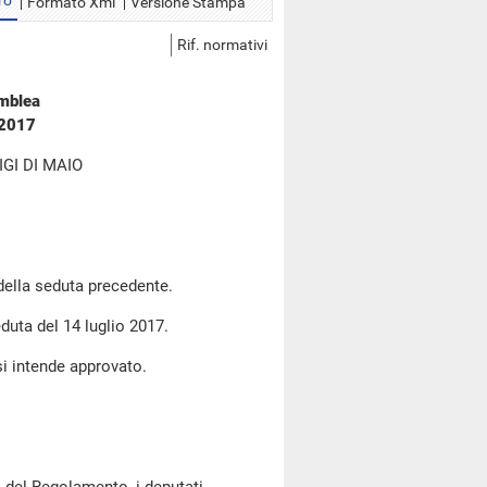
ro
Formato Xml
Versione Stampa
Rif. normativi
emblea
 2017
GI DI MAIO
 della seduta precedente.
eduta del 14 luglio 2017.
si intende approvato.