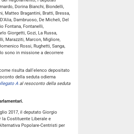
, del Regolamento, i deputati
rnardo, Dorina Bianchi, Biondelli,
i, Matteo Bragantini, Bratti, Bressa,
 D'Alia, Dambruoso, De Micheli, Del
io Fontana, Fontanelli,
arlo Giorgetti, Gozi, La Russa,
li, Marazziti, Marcon, Migliore,
 Domenico Rossi, Rughetti, Sanga,
elo sono in missione a decorrere
ome risulta dall'elenco depositato
oconto della seduta odierna
llegato A
al resoconto della seduta
arlamentari.
glio 2017, il deputato Giorgio
r la Costituente Liberale e
lternativa Popolare-Centristi per