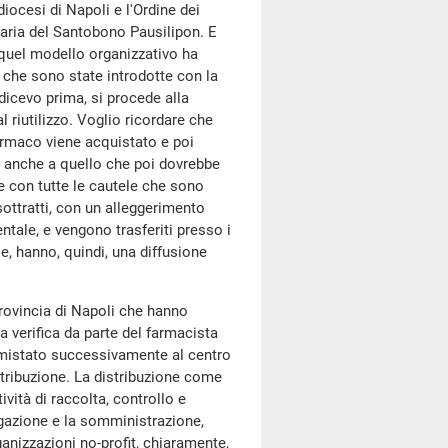
diocesi di Napoli e l'Ordine dei
itaria del Santobono Pausilipon. E
e quel modello organizzativo ha
i che sono state introdotte con la
dicevo prima, si procede alla
 riutilizzo. Voglio ricordare che
farmaco viene acquistato e poi
to anche a quello che poi dovrebbe
e e con tutte le cautele che sono
 sottratti, con un alleggerimento
ntale, e vengono trasferiti presso i
ie, hanno, quindi, una diffusione
provincia di Napoli che hanno
ma verifica da parte del farmacista
 smistato successivamente al centro
distribuzione. La distribuzione come
ività di raccolta, controllo e
ogazione e la somministrazione,
ganizzazioni no-profit, chiaramente,