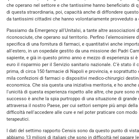
che operano nel settore e che tantissime hanno beneficiato di q
di questa straordinaria, poi, capacità anche di diffondere quest
da tantissimi cittadini che hanno volontariamente provveduto a 
Passiamo da Emergency all'Unitalsi, a tante altre associazioni d
riconosciute, che operano sul territorio. Perfino l'elemosiniere d
specifica di una fornitura di farmaci, e quantitativi anche import
all'estero, in un ospedale gestito da una missione dei Padri Cam
sapiente, e già in questo primo anno e mezzo di esperienza si è q
euro il risparmio per il Servizio sanitario nazionale. C'è stato 
prima, di circa 150 farmacie di Napoli e provincia, e soprattutto c
mila confezioni di farmaci o dispositivi medico-chirurgici destinat
economica. Che sia questa una iniziativa meritoria, e ho anche 
l'unicità di questa esperienza rispetto alle altre, che pure sono m
successo è anche la spia purtroppo di una situazione di grande d
attraversa il nostro Paese, per cui settori sempre più ampi del
difficoltà nell'accedere alle cure e nel poter praticare con modo
terapeutici.
I dati del settimo rapporto Censis sono da questo punto di vist
abbiamo 13 milioni di italiani che sono in difficoltà nel pagare 