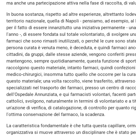
ma anche una partecipazione attiva nella fase di raccolta, di va
In buona sostanza, rispetto ad altre esperienze, altrettanto lode
territorio nazionale, quella di Napoli - pensiamo, ad esempio, al
per il fatto di essere innanzitutto una iniziativa permanente - una 
l'anno -, di essere fondata sul totale volontariato, di svolgere una
farmaci che sono rimasti inutilizzati, o perché le cure sono state
persona curata è venuta meno, è deceduta, e quindi farmaci ancora
cittadini, da gruppi, dalle stesse aziende, vengono conferiti pre
mantengono, sempre quotidianamente, questa funzione di sportel
raccolgono questo materiale, intanto farmaci, quindi confezioni 
medico-chirurgici, insomma tutto quello che occorre per la cura
questo materiale; una volta raccolto, viene trasferito, attraverso
specializzati nel trasporto dei farmaci, presso un centro di racco
dell'Ospedale Annunziata, e qui farmacisti volontari, facenti par
cattolici, svolgono, naturalmente in termini di volontariato e a t
un'azione di verifica, di catalogazione, di controllo per quanto ri
l'ottima conservazione del farmaco, la scadenza.
La caratteristica fondamentale è che tutta questa capillare, orm
organizzativa si muove attraverso un disciplinare che è stato p