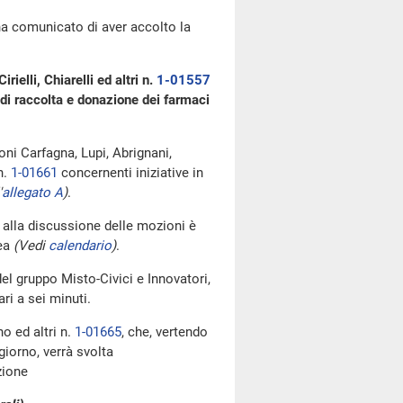
 ha comunicato di aver accolto la
ielli, Chiarelli ed altri n.
1-01557
 di raccolta e donazione dei farmaci
oni Carfagna, Lupi, Abrignani,
n.
1-01661
concernenti iniziative in
'
allegato A
)
.
i alla discussione delle mozioni è
lea
(Vedi
calendario
)
.
el gruppo Misto-Civici e Innovatori,
ri a sei minuti.
o ed altri n.
1-01665
, che, vertendo
giorno, verrà svolta
uzione