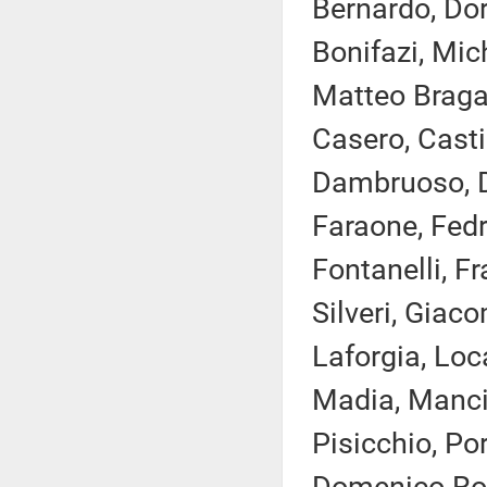
Bernardo, Dor
Bonifazi, Mic
Matteo Bragant
Casero, Casti
Dambruoso, De
Faraone, Fedr
Fontanelli, Fr
Silveri, Giaco
Laforgia, Loca
Madia, Manciu
Pisicchio, Po