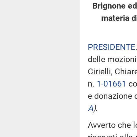
Brignone ed 
materia d
PRESIDENTE
delle mozioni
Cirielli, Chiar
n.
1-01661
con
e donazione d
A
)
.
Avverto che l