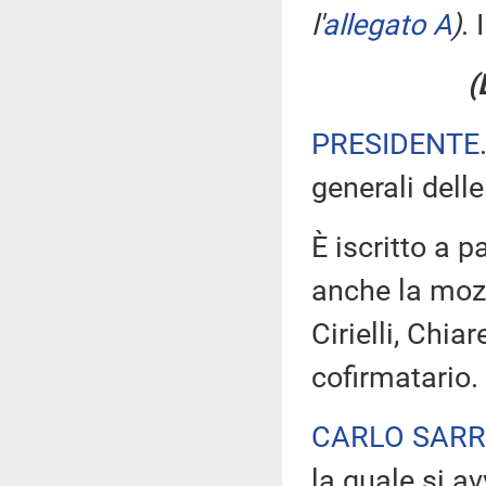
l'
allegato A
)
. 
(
PRESIDENTE
generali dell
È iscritto a p
anche la mozi
Cirielli, Chiar
cofirmatario.
CARLO SAR
la quale si av