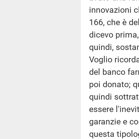
innovazioni c
166, che è de
dicevo prima,
quindi, sostan
Voglio ricord
del banco far
poi donato; q
quindi sottra
essere l'inevi
garanzie e co
questa tipolog