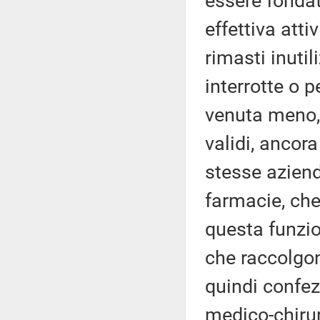
essere fondat
effettiva att
rimasti inutil
interrotte o 
venuta meno,
validi, ancora 
stesse aziend
farmacie, ch
questa funzion
che raccolgon
quindi confez
medico-chirur