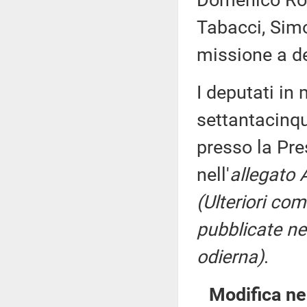
Domenico Ross
Tabacci, Simo
missione a de
I deputati i
settantacinqu
presso la Pre
nell'
allegato 
(Ulteriori co
pubblicate nel
odierna)
.
Modifica ne