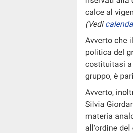
riservati all
calce al vige
(Vedi
calenda
Avverto che 
politica del g
costituitasi 
gruppo, è pari
Avverto, inol
Silvia Giordan
materia analo
all'ordine de