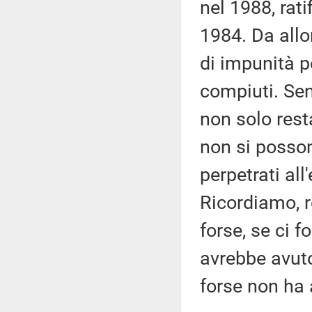
nel 1988, rat
1984. Da allor
di impunità pe
compiuti. Senz
non solo rest
non si posso
perpetrati all'
Ricordiamo, r
forse, se ci fo
avrebbe avuto
forse non ha 