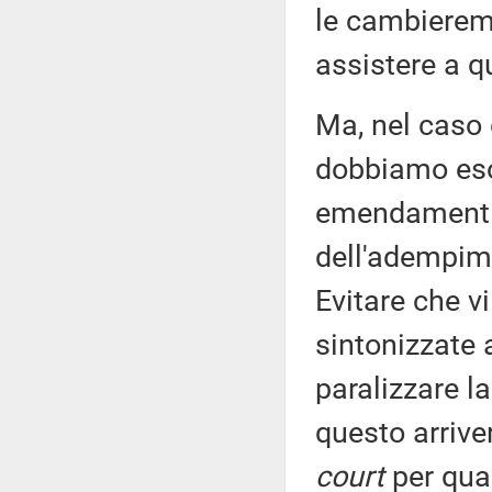
le cambieremo
assistere a q
Ma, nel caso d
dobbiamo esor
emendamenti s
dell'adempime
Evitare che v
sintonizzate 
paralizzare l
questo arrive
court
per qua