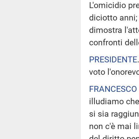
L'omicidio pr
diciotto anni
dimostra l'at
confronti dell
PRESIDENTE
voto l'onorevo
FRANCESCO 
illudiamo che
si sia raggiu
non c'è mai l
del diritto pe