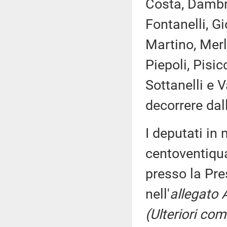
Costa, Dambru
Fontanelli, G
Martino, Merl
Piepoli, Pisi
Sottanelli e 
decorrere dal
I deputati i
centoventiqua
presso la Pre
nell'
allegato 
(Ulteriori co