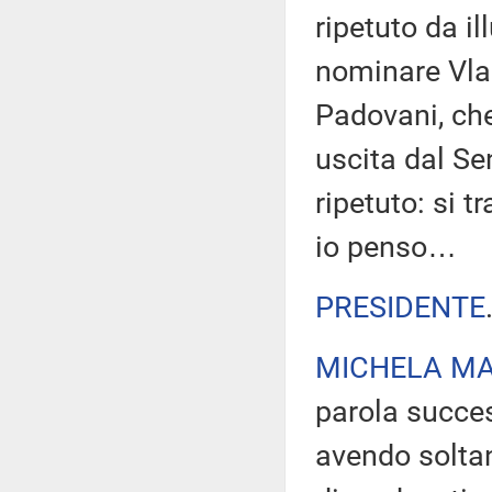
ripetuto da ill
nominare Vla
Padovani, ch
uscita dal Se
ripetuto: si t
io penso…
PRESIDENTE
MICHELA M
parola succes
avendo solta