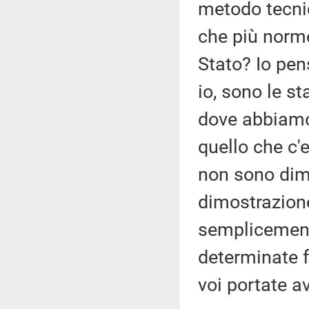
metodo tecnic
che più norme,
Stato? Io pen
io, sono le st
dove abbiamo 
quello che c'e
non sono dimi
dimostrazione
semplicement
determinate f
voi portate a