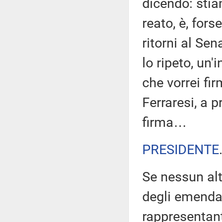
dicendo: stia
reato, è, fors
ritorni al Se
lo ripeto, un'
che vorrei fi
Ferraresi, a 
firma…
PRESIDENTE
Se nessun alt
degli emendame
rappresentant