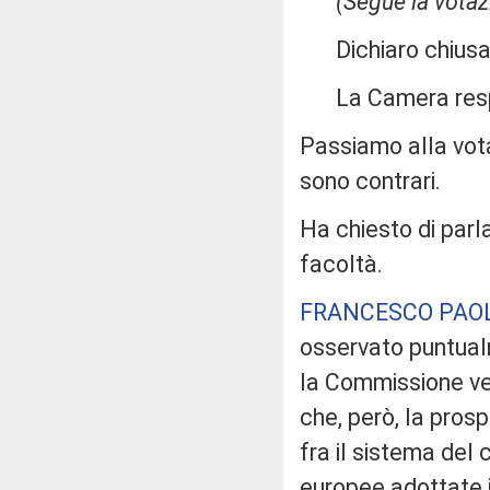
(Segue la votaz
Dichiaro chiusa 
La Camera res
Passiamo alla vota
sono contrari.
Ha chiesto di parla
facoltà.
FRANCESCO PAOL
osservato puntual
la Commissione ve
che, però, la pros
fra il sistema del
europee adottate i