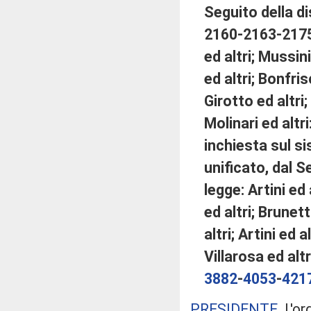
Seguito della d
2160-2163-2175
ed altri; Mussin
ed altri; Bonfris
Girotto ed altri;
Molinari ed alt
inchiesta sul s
unificato, dal 
legge: Artini ed 
ed altri; Brunett
altri; Artini ed a
Villarosa ed altr
3882
-
4053
-
421
PRESIDENTE
. L'o