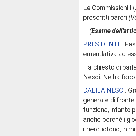
Le Commissioni I (A
prescritti pareri
(Ve
(Esame dell'arti
PRESIDENTE
. Pas
emendativa ad es
Ha chiesto di par
Nesci. Ne ha facol
DALILA NESCI
. G
generale di fronte 
funziona, intanto 
anche perché i gioc
ripercuotono, in mo