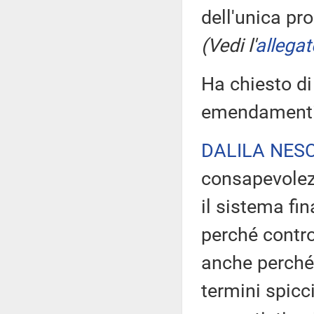
dell'unica p
(Vedi l'
allegat
Ha chiesto di
emendamenti 
DALILA NESC
consapevolezz
il sistema fi
perché contro
anche perché i
termini spicci