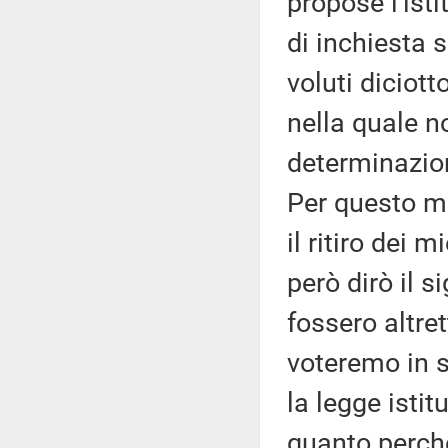
propose l'is
di inchiesta 
voluti diciot
nella quale 
determinazio
Per questo mo
il ritiro dei 
però dirò il 
fossero altret
voteremo in s
la legge istit
quanto perché