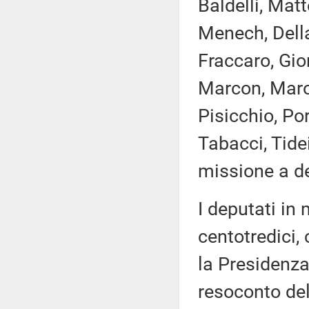
Baldelli, Matt
Menech, Della
Fraccaro, Gior
Marcon, Marot
Pisicchio, Po
Tabacci, Tide
missione a de
I deputati i
centotredici,
la Presidenza
resoconto de