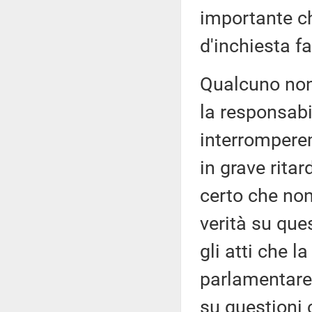
importante c
d'inchiesta f
Qualcuno non
la responsabi
interromperem
in grave rita
certo che non
verità su que
gli atti che l
parlamentare 
su questioni 