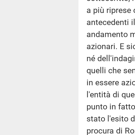
a più ripres
antecedenti i
andamento mo
azionari. E 
né dell'indag
quelli che s
in essere azio
l'entità di qu
punto in fatto
stato l'esito 
procura di R