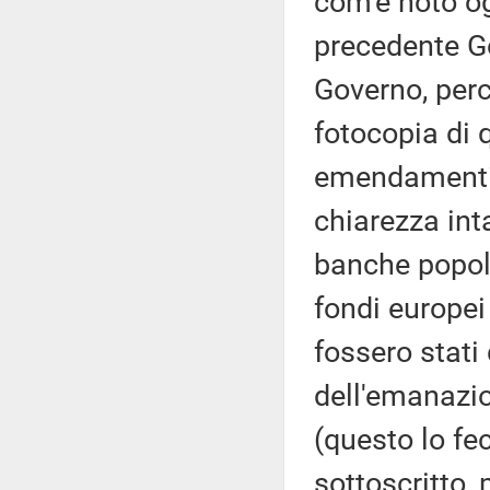
com'è noto og
precedente G
Governo, perc
fotocopia di q
emendamenti 
chiarezza inta
banche popola
fondi europei 
fossero stati 
dell'emanazio
(questo lo fec
sottoscritto,