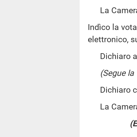
La Camera 
Indìco la vo
elettronico, su
Dichiaro ape
(Segue la 
Dichiaro chi
La Camera
(E