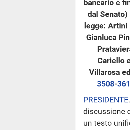
bancario e fi
dal Senato)
legge: Artini 
Gianluca Pini
Prataviera
Cariello e
Villarosa ed
3508
-
36
PRESIDENTE
discussione d
un testo unifi