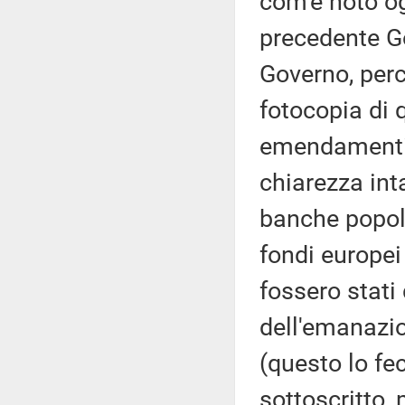
com'è noto og
precedente G
Governo, perc
fotocopia di q
emendamenti 
chiarezza inta
banche popola
fondi europei 
fossero stati 
dell'emanazio
(questo lo fec
sottoscritto,