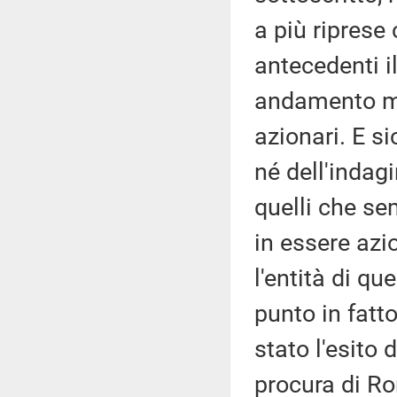
a più ripres
antecedenti i
andamento mo
azionari. E 
né dell'indag
quelli che s
in essere azio
l'entità di qu
punto in fatto
stato l'esito 
procura di R