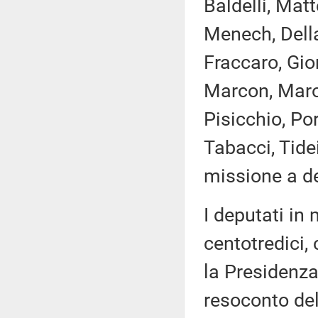
Baldelli, Matt
Menech, Della
Fraccaro, Gior
Marcon, Marot
Pisicchio, Po
Tabacci, Tide
missione a de
I deputati i
centotredici,
la Presidenza
resoconto de