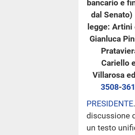
bancario e fi
dal Senato)
legge: Artini 
Gianluca Pini
Prataviera
Cariello e
Villarosa ed
3508
-
36
PRESIDENTE
discussione d
un testo unifi