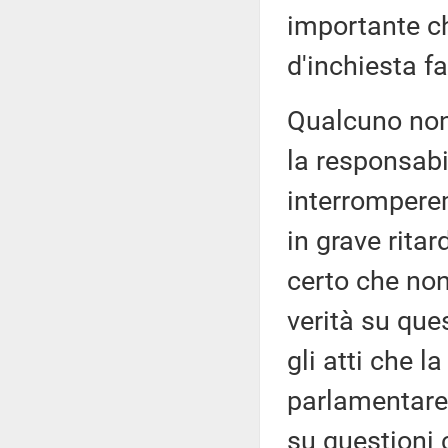
importante c
d'inchiesta f
Qualcuno non
la responsabi
interromperem
in grave rita
certo che non
verità su que
gli atti che l
parlamentare 
su questioni 