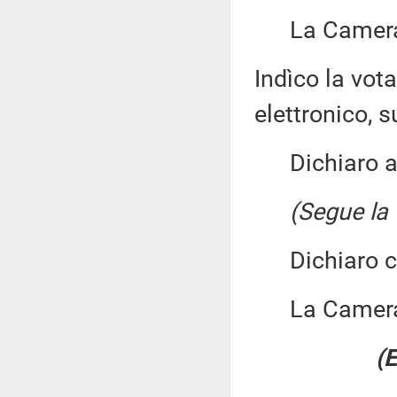
La Camera 
Indìco la vo
elettronico, su
Dichiaro ape
(Segue la 
Dichiaro chi
La Camera
(E