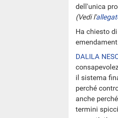
dell'unica p
(Vedi l'
allegat
Ha chiesto di
emendamenti 
DALILA NESC
consapevolezz
il sistema fi
perché contro
anche perché i
termini spicci