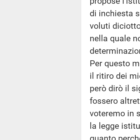
propose l'is
di inchiesta 
voluti diciot
nella quale 
determinazio
Per questo mo
il ritiro dei 
però dirò il 
fossero altret
voteremo in s
la legge istit
quanto perché