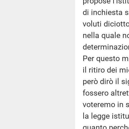
propose l'is
di inchiesta 
voluti diciot
nella quale 
determinazio
Per questo mo
il ritiro dei 
però dirò il 
fossero altret
voteremo in s
la legge istit
quanto perché