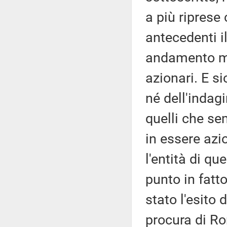
a più ripres
antecedenti i
andamento mo
azionari. E 
né dell'indag
quelli che s
in essere azio
l'entità di qu
punto in fatto
stato l'esito 
procura di R