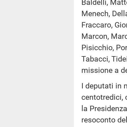
Baldelli, Matt
Menech, Della
Fraccaro, Gior
Marcon, Marot
Pisicchio, Po
Tabacci, Tide
missione a de
I deputati i
centotredici,
la Presidenza
resoconto de