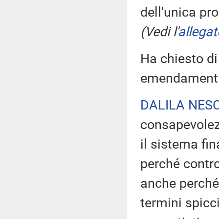
dell'unica p
(Vedi l'
allegat
Ha chiesto di
emendamenti 
DALILA NESC
consapevolezz
il sistema fi
perché contro
anche perché i
termini spicci