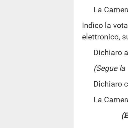
La Camera 
Indìco la vo
elettronico, su
Dichiaro ape
(Segue la 
Dichiaro chi
La Camera
(E