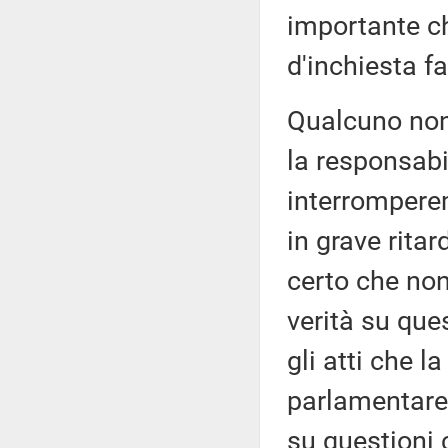
importante c
d'inchiesta f
Qualcuno non
la responsabi
interromperem
in grave rita
certo che non
verità su que
gli atti che l
parlamentare 
su questioni 