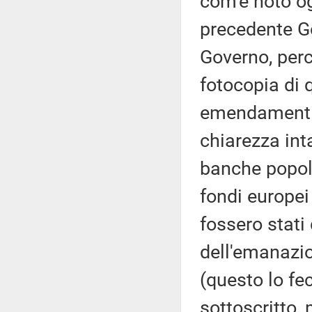
com'è noto og
precedente G
Governo, perc
fotocopia di q
emendamenti 
chiarezza inta
banche popola
fondi europei 
fossero stati 
dell'emanazio
(questo lo fec
sottoscritto,