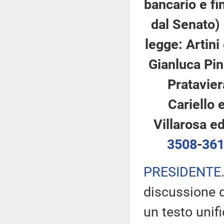
bancario e fi
dal Senato)
legge: Artini 
Gianluca Pini
Prataviera
Cariello e
Villarosa ed
3508
-
36
PRESIDENTE
discussione d
un testo unifi