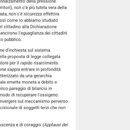
all'innalzamento della pressione
ritori), non c'è più tutela vera della
uata, non c'è sicurezza effettiva
i così come lo abbiamo studiato
el cittadino alla Dichiarazione
sancirono l'eguaglianza dei cittadini
ato pubblico.
ne d'inchiesta sul sistema
ella proposta di legge collegata
tore per il rapido risarcimento
one sappia entrare in profondità
atterizzato da una gerarchia
quale emette moneta a debito e
lico pareggio di bilancio in
è modo di recuperare l'ossigeno.
 convergere sul meccanismo perverso
cisionale di soggetti terzi che non
noscenza e di coraggio
(Applausi dei