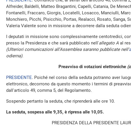
PRESIDENTE
. Comunico che, ai sensi dell'articolo 46, comma 2
Alfreider, Baldelli, Matteo Bragantini, Capelli, Catania, De Menec
Fontanelli, Fraccaro, Giorgis, Locatelli, Losacco, Manciulli, Mar
Monchiero, Picchi, Pisicchio, Portas, Realacci, Rosato, Sanga, Sot
Valeria Valente sono in missione a decorrere dalla seduta odier
I deputati in missione sono complessivamente centotredici, com
presso la Presidenza e che sarà pubblicato nell'
allegato A
al res
(Ulteriori comunicazioni all'Assemblea saranno pubblicate nell'
a
odierna)
.
Preavviso di votazioni elettroniche
(o
PRESIDENTE
. Poiché nel corso della seduta potranno aver luo
elettronico, decorrono da questo momento i termini di preavviso 
dall'articolo 49, comma 5, del Regolamento.
Sospendo pertanto la seduta, che riprenderà alle ore 10.
La seduta, sospesa alle 9,35, è ripresa alle 10,05.
PRESIDENZA DELLA PRESIDENTE LAUR