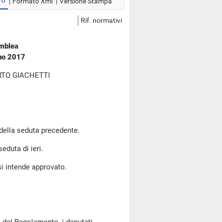
ro
Formato Xml
Versione Stampa
Rif. normativi
emblea
gno 2017
RTO GIACHETTI
 della seduta precedente.
seduta di ieri.
si intende approvato.