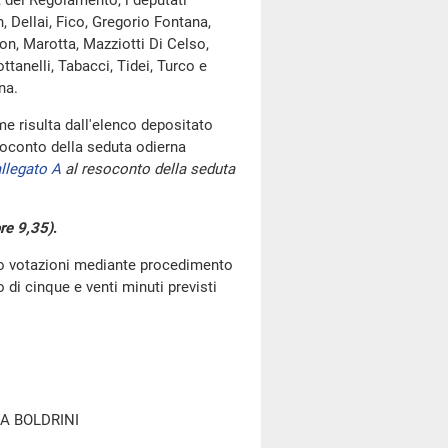
, del Regolamento, i deputati
h, Dellai, Fico, Gregorio Fontana,
con, Marotta, Mazziotti Di Celso,
tanelli, Tabacci, Tidei, Turco e
na.
e risulta dall'elenco depositato
oconto della seduta odierna
llegato A
al resoconto della seduta
re 9,35)
.
go votazioni mediante procedimento
di cinque e venti minuti previsti
A BOLDRINI