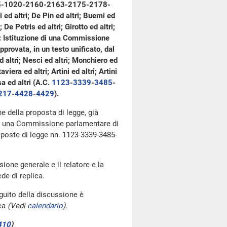
4-895-1020-2160-2163-2175-2178-
d altri; De Pin ed altri; Buemi ed
 De Petris ed altri; Girotto ed altri;
tri: Istituzione di una Commissione
provata, in un testo unificato, dal
d altri; Nesci ed altri; Monchiero ed
aviera ed altri; Artini ed altri; Artini
osa ed altri (A.C.
1123
-
3339
-
3485
-
217
-
4428
-
4429
).
ne della proposta di legge, già
e di una Commissione parlamentare di
roposte di legge nn. 1123-3339-3485-
ione generale e il relatore e la
de di replica.
eguito della discussione è
lea
(Vedi
calendario
)
.
410
)