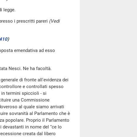
i legge.
resso i prescritti pareri
(Vedi
410
)
proposta emendativa ad esso
ata Nesci. Ne ha facoltà.
generale di fronte all'evidenza dei
 controllore e controllati spesso
n termini spiccioli - si
Istituire una Commissione
doveroso al quale siamo arrivati
ituire sovranità al Parlamento che è
nza popolare. Proprio il Parlamento
ali devastanti in nome del “ce lo
recessione creata dal libero