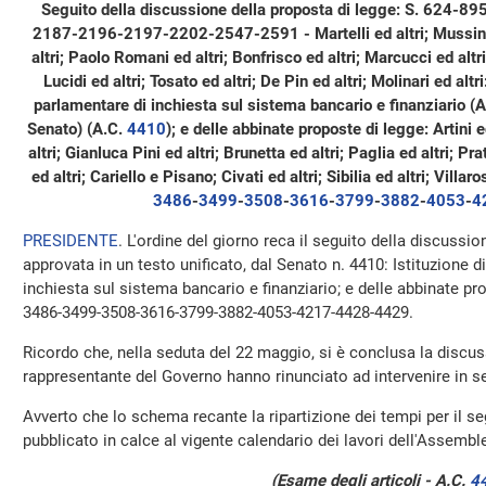
Seguito della discussione della proposta di legge: S. 62
2187-2196-2197-2202-2547-2591 - Martelli ed altri; Mussini e
altri; Paolo Romani ed altri; Bonfrisco ed altri; Marcucci ed altri;
Lucidi ed altri; Tosato ed altri; De Pin ed altri; Molinari ed al
parlamentare di inchiesta sul sistema bancario e finanziario (Ap
Senato) (A.C.
4410
); e delle abbinate proposte di legge: Artini e
altri; Gianluca Pini ed altri; Brunetta ed altri; Paglia ed altri; Prat
ed altri; Cariello e Pisano; Civati ed altri; Sibilia ed altri; Villar
3486
-
3499
-
3508
-
3616
-
3799
-
3882
-
4053
-
4
PRESIDENTE
. L'ordine del giorno reca il seguito della discussio
approvata in un testo unificato, dal Senato n. 4410: Istituzion
inchiesta sul sistema bancario e finanziario; e delle abbinate p
3486-3499-3508-3616-3799-3882-4053-4217-4428-4429.
Ricordo che, nella seduta del 22 maggio, si è conclusa la discuss
rappresentante del Governo hanno rinunciato ad intervenire in se
Avverto che lo schema recante la ripartizione dei tempi per il s
pubblicato in calce al vigente calendario dei lavori dell'Assemb
(Esame degli articoli - A.C.
4