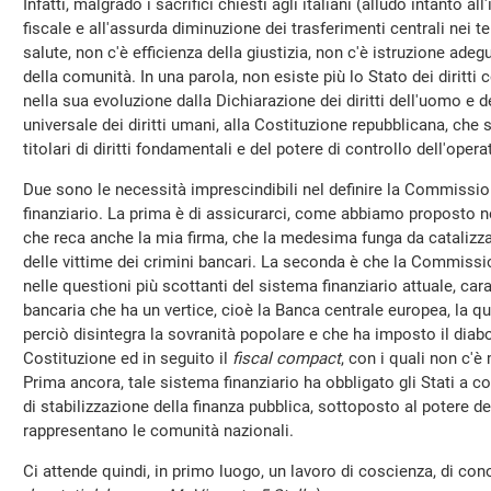
Infatti, malgrado i sacrifici chiesti agli italiani (alludo intanto 
fiscale e all'assurda diminuzione dei trasferimenti centrali nei ter
salute, non c'è efficienza della giustizia, non c'è istruzione adeg
della comunità. In una parola, non esiste più lo Stato dei diritt
nella sua evoluzione dalla Dichiarazione dei diritti dell'uomo e d
universale dei diritti umani, alla Costituzione repubblicana, che 
titolari di diritti fondamentali e del potere di controllo dell'oper
Due sono le necessità imprescindibili nel definire la Commissio
finanziario. La prima è di assicurarci, come abbiamo proposto n
che reca anche la mia firma, che la medesima funga da catalizza
delle vittime dei crimini bancari. La seconda è che la Commissi
nelle questioni più scottanti del sistema finanziario attuale, car
bancaria che ha un vertice, cioè la Banca centrale europea, la 
perciò disintegra la sovranità popolare e che ha imposto il diabo
Costituzione ed in seguito il
fiscal compact
, con i quali non c'
Prima ancora, tale sistema finanziario ha obbligato gli Stati a
di stabilizzazione della finanza pubblica, sottoposto al potere de
rappresentano le comunità nazionali.
Ci attende quindi, in primo luogo, un lavoro di coscienza, di co