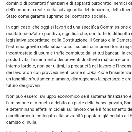
dominio di potentati finanziari e di apparati burocratici nemici de
dell'economia reale, della salvaguardia del risparmio, della liber
Stato come garante supremo del contratto sociale.
In ogni caso, che oggi si lavori ad una specifica Commissione d
risultato senz'altro positivo; significa che, con tutte le difficolt
legislativa accordataci dalla Costituzione, il Senato e la Cam
l'estrema gravità della situazione: i suicidi di imprenditori e risp
incontrastata di usura e truffe compiute da istituti bancari, la 
produttività, l'inserimento dei proventi di attività mafiosa e cr
interno lordo e, non per ultimi, la precarietà nel lavoro e l'inco
dei lavoratori con provvedimenti come il
Jobs Act
e l'insistenza
un ignobile sfruttamento umano, distruggendo la speranza e crean
futuro dei giovani.
Non può esserci sviluppo economico se il sistema finanziario è
l'emissione di moneta a debito da parte della banca privata, Ban
e determinano effetti micidiali sul lavoro che è il fondamento de
giuridicamente collegato alla sovranità popolare già ceduta all'
cambio di nulla.