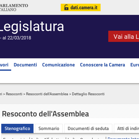
Legislatura
Vai alla 
- al 22/03/2018
vori
Documenti
Comunicazione
Conoscere la Camera
Eur
ri
>
Resoconti
>
Resoconti dell'Assemblea
> Dettaglio Resoconti
Resoconto dell'Assemblea
Stenografico
Sommario
Documenti di seduta
Atti di indi