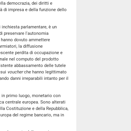
lla democrazia, dei diritti e
tà di impresa e della funzione dello
i inchiesta parlamentare, è un
à di preservare l'autonomia
era hanno dovuto ammettere
armiatori, la diffusione
crescente perdita di occupazione e
iminale nel computo del prodotto
nsistente abbassamento delle tutele
 sui
voucher
che hanno legittimato
do danni irreparabili intanto per il
, in primo luogo, monetario con
ca centrale europea. Sono alterati
lla Costituzione e della Repubblica,
Europa del regime bancario, ma in