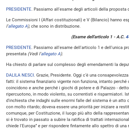
PRESIDENTE
. Passiamo all'esame degli articoli della proposta d
Le Commissioni I (Affari costituzionali) e V (Bilancio) hanno esp
l'
allegato A
)
, che sono in distribuzione.
(Esame dell'articolo 1 - A.C.
4
PRESIDENTE
. Passiamo all'esame dell'articolo 1 e dell'unica 
presentata
(Vedi l'
allegato A
)
.
Ha chiesto di parlare sul complesso degli emendamenti la deput
DALILA NESCI
. Grazie, Presidente. Oggi c'è una consapevolezza 
fatti: il sistema finanziario vigente non funziona, intanto perché
coincidono e anche perché i giochi di potere e di Palazzo - detto i
ripercuotono, in modo violento, su correntisti e risparmiatori. 
d'inchiesta che indaghi sulle enormi falle del sistema è un atto 
con molto ritardo; doveva essere una priorità per iniziare a rest
comunque, per Costituzione, il luogo più alto della rappresenta
si è trovato in passato a subire la ratifica di trattati internazion
chiede l'Europa” e per rispondere fintamente allo spettro di una 