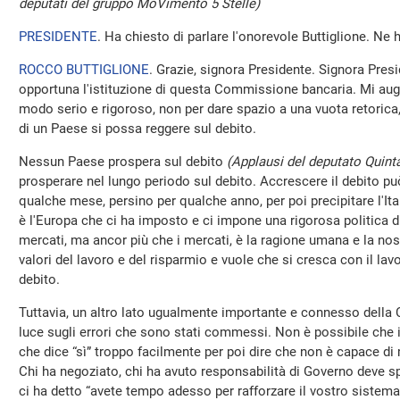
deputati del gruppo MoVimento 5 Stelle)
PRESIDENTE
. Ha chiesto di parlare l'onorevole Buttiglione. Ne 
ROCCO BUTTIGLIONE
. Grazie, signora Presidente. Signora Presi
opportuna l'istituzione di questa Commissione bancaria. Mi aug
modo serio e rigoroso, non per dare spazio a una vuota retoric
di un Paese si possa reggere sul debito.
Nessun Paese prospera sul debito
(Applausi del deputato Quinta
prosperare nel lungo periodo sul debito. Accrescere il debito pu
qualche mese, persino per qualche anno, per poi precipitare l'Ita
è l'Europa che ci ha imposto e ci impone una rigorosa politica di 
mercati, ma ancor più che i mercati, è la ragione umana e la nos
valori del lavoro e del risparmio e vuole che si cresca con il lavo
debito.
Tuttavia, un altro lato ugualmente importante e connesso della
luce sugli errori che sono stati commessi. Non è possibile che in
che dice “sì” troppo facilmente per poi dire che non è capace di
Chi ha negoziato, chi ha avuto responsabilità di Governo deve 
ci ha detto “avete tempo adesso per rafforzare il vostro sistem