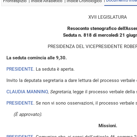
Documento Inte
Frontespizio
Indice Alfabetico
Indice Cronologico
XVII LEGISLATURA
Resoconto stenografico dell'Ass
Seduta n. 818 di mercoledì 21 giu
PRESIDENZA DEL VICEPRESIDENTE ROBE
La seduta comincia alle 9,30.
PRESIDENTE
. La seduta è aperta.
Invito la deputata segretaria a dare lettura del processo verbale
CLAUDIA MANNINO
,
Segretaria
, legge il processo verbale della 
PRESIDENTE
. Se non vi sono osservazioni, il processo verbale 
(È approvato)
.
Missioni.