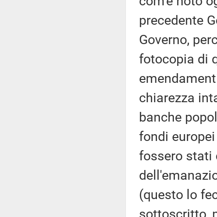
com'è noto og
precedente G
Governo, perc
fotocopia di q
emendamenti 
chiarezza inta
banche popola
fondi europei 
fossero stati 
dell'emanazio
(questo lo fec
sottoscritto,