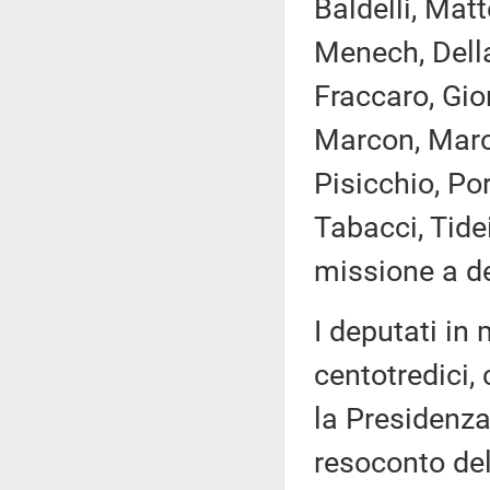
Baldelli, Matt
Menech, Della
Fraccaro, Gior
Marcon, Marot
Pisicchio, Po
Tabacci, Tide
missione a de
I deputati i
centotredici,
la Presidenza
resoconto de