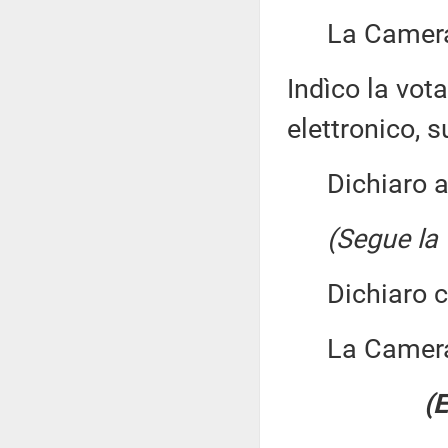
La Camera 
Indìco la vo
elettronico, su
Dichiaro ape
(Segue la 
Dichiaro chi
La Camera
(E