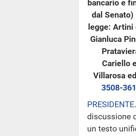
bancario e fi
dal Senato)
legge: Artini 
Gianluca Pini
Prataviera
Cariello e
Villarosa ed
3508
-
36
PRESIDENTE
discussione d
un testo unifi