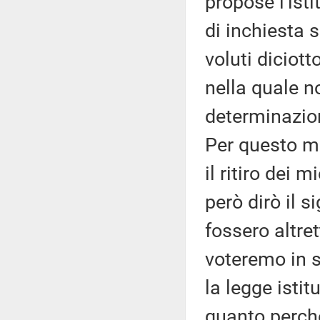
propose l'is
di inchiesta 
voluti diciot
nella quale 
determinazio
Per questo mo
il ritiro dei 
però dirò il 
fossero altret
voteremo in s
la legge istit
quanto perché