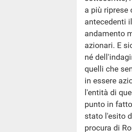
a più ripres
antecedenti i
andamento mo
azionari. E 
né dell'indag
quelli che s
in essere azio
l'entità di qu
punto in fatto
stato l'esito 
procura di R