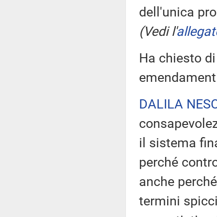
dell'unica p
(Vedi l'
allegat
Ha chiesto di
emendamenti 
DALILA NESC
consapevolezz
il sistema fi
perché contro
anche perché i
termini spicci