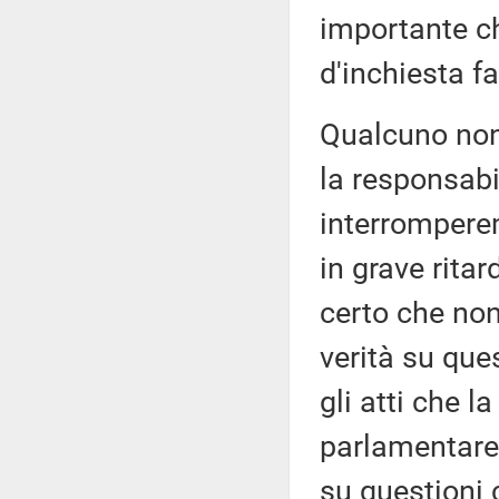
importante c
d'inchiesta f
Qualcuno non
la responsabi
interromperem
in grave rita
certo che non
verità su que
gli atti che l
parlamentare 
su questioni 