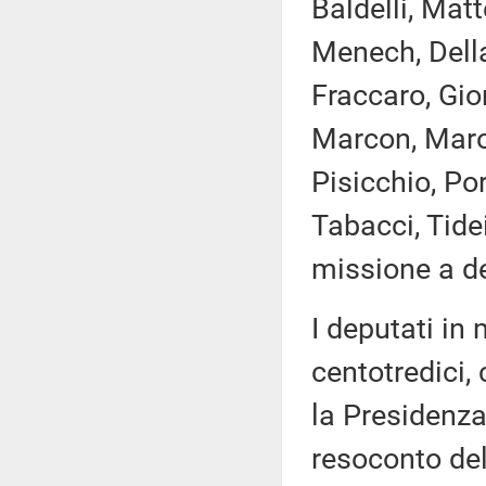
Baldelli, Matt
Menech, Della
Fraccaro, Gior
Marcon, Marot
Pisicchio, Po
Tabacci, Tide
missione a de
I deputati i
centotredici,
la Presidenza
resoconto de