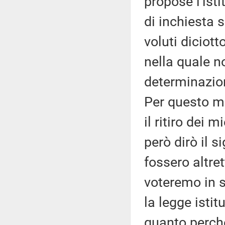
propose l'is
di inchiesta 
voluti diciot
nella quale 
determinazio
Per questo mo
il ritiro dei 
però dirò il 
fossero altret
voteremo in s
la legge istit
quanto perché