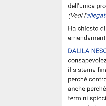
dell'unica p
(Vedi l'
allegat
Ha chiesto di
emendamenti 
DALILA NESC
consapevolezz
il sistema fi
perché contro
anche perché i
termini spicci