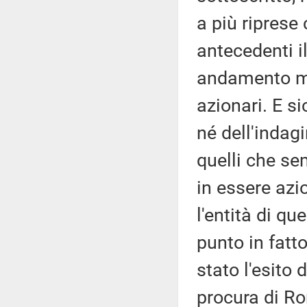
a più ripres
antecedenti i
andamento mo
azionari. E 
né dell'indag
quelli che s
in essere azio
l'entità di qu
punto in fatto
stato l'esito 
procura di R