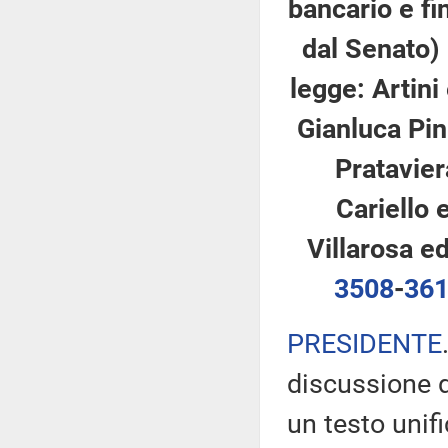
bancario e fi
dal Senato)
legge: Artini 
Gianluca Pini
Prataviera
Cariello e
Villarosa ed
3508
-
36
PRESIDENTE
discussione d
un testo unifi