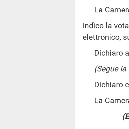
La Camera 
Indìco la vo
elettronico, su
Dichiaro ape
(Segue la 
Dichiaro chi
La Camera
(E