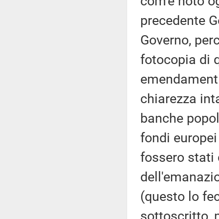
com'è noto og
precedente G
Governo, perc
fotocopia di q
emendamenti 
chiarezza inta
banche popola
fondi europei 
fossero stati 
dell'emanazio
(questo lo fec
sottoscritto,