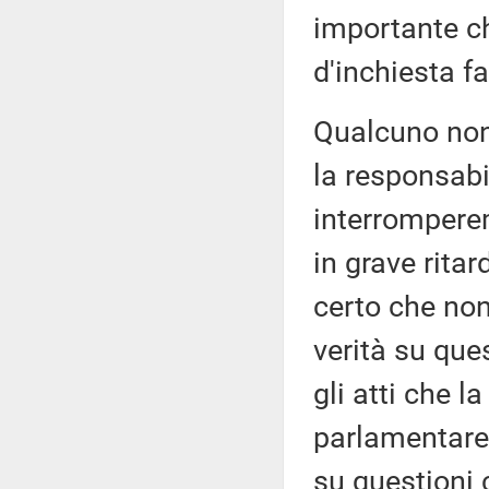
importante c
d'inchiesta f
Qualcuno non
la responsabi
interromperem
in grave rita
certo che non
verità su que
gli atti che l
parlamentare 
su questioni 