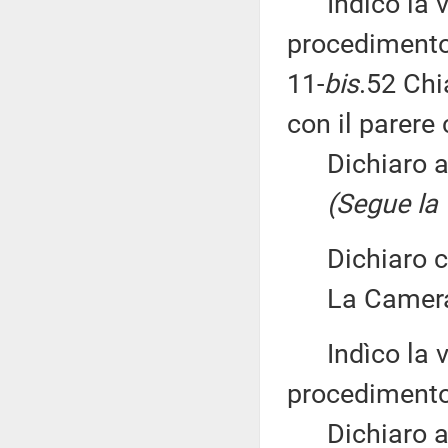
Indìco la vo
procedimento 
11-
bis
.52 Chia
con il parere
Dichiaro ape
(Segue la 
Dichiaro chi
La Camera 
Indìco la vo
procedimento 
Dichiaro ape