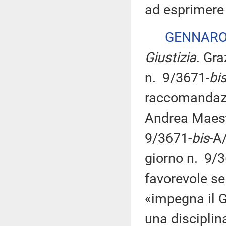
ad esprimere 
GENNARO
Giustizia
. Gra
n. 9/3671-
bi
raccomandazi
Andrea Maestr
9/3671-
bis
-A
giorno n. 9/
favorevole se
«impegna il G
una disciplin