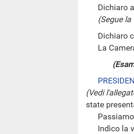
Dichiaro ape
(Segue la 
Dichiaro chi
La Camera
(Esam
PRESIDE
(Vedi l'allega
state presen
Passiamo du
Indìco la vo