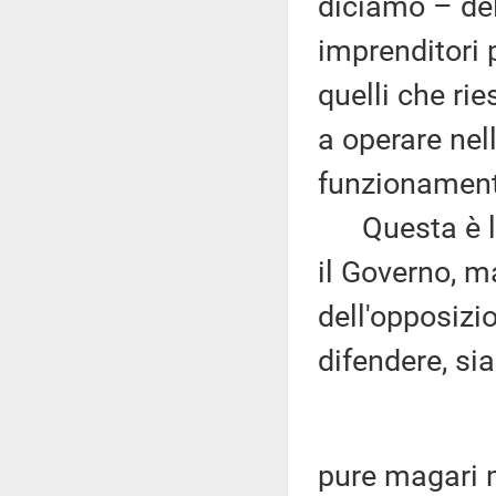
diciamo – dell
imprenditori p
quelli che ri
a operare nel
funzionament
Questa è la 
il Governo, m
dell'opposizi
difendere, sia
pure magari m