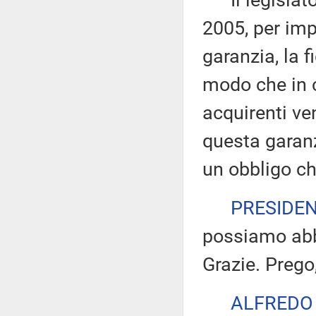
Il legislator
2005, per impo
garanzia, la f
modo che in c
acquirenti ve
questa garan
un obbligo c
PRESIDE
possiamo abb
Grazie. Prego
ALFREDO