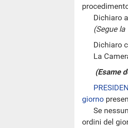
procedimento 
Dichiaro ape
(Segue la 
Dichiaro chi
La Camera
(Esame de
PRESIDE
giorno
presen
Se nessuno ch
ordini del gio