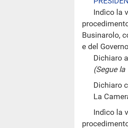
PRESIDE
Indìco la vo
procedimento
Businarolo, c
e del Governo
Dichiaro ape
(Segue la 
Dichiaro chi
La Camera 
Indìco la vo
procedimento 