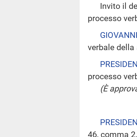
Invito il dep
processo verb
GIOVANN
verbale della 
PRESIDE
processo verb
(È approv
PRESIDE
46, comma 2, 