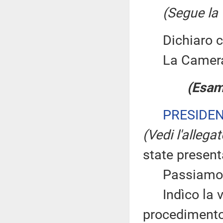
(Segue la 
Dichiaro chi
La Camera
(Esam
PRESIDE
(Vedi l'allega
state presen
Passiamo du
Indìco la vo
procedimento 