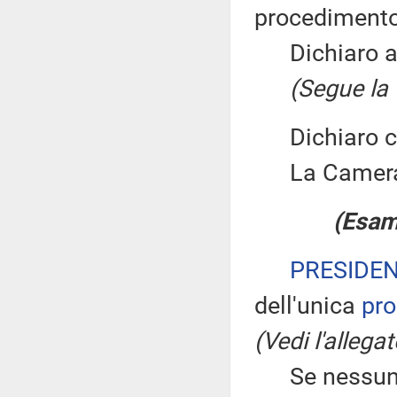
procedimento 
Dichiaro ape
(Segue la 
Dichiaro chi
La Camera
(Esam
PRESIDE
dell'unica
pr
(Vedi l'allega
Se nessuno ch