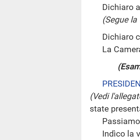
Dichiaro ape
(Segue la 
Dichiaro chi
La Camera
(Esam
PRESIDE
(Vedi l'allega
state presen
Passiamo du
Indìco la vo