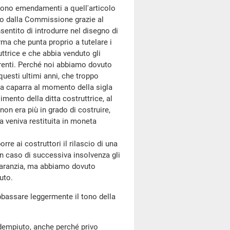
sono emendamenti a quell'articolo
otto dalla Commissione grazie al
sentito di introdurre nel disegno di
ma che punta proprio a tutelare i
ttrice e che abbia venduto gli
irenti. Perché noi abbiamo dovuto
uesti ultimi anni, che troppo
na caparra al momento della sigla
imento della ditta costruttrice, al
on era più in grado di costruire,
a veniva restituita in moneta
re ai costruttori il rilascio di una
 in caso di successiva insolvenza gli
 garanzia, ma abbiamo dovuto
uto.
bbassare leggermente il tono della
dempiuto, anche perché privo