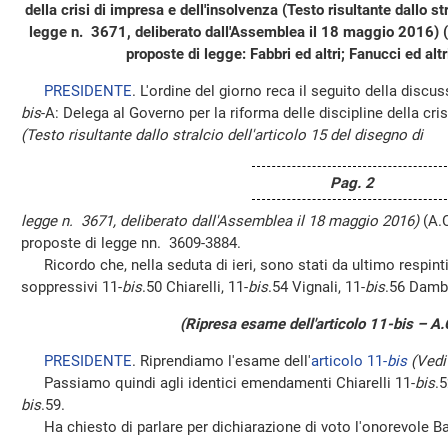
della crisi di impresa e dell'insolvenza (Testo risultante dallo st
legge n. 3671, deliberato dall'Assemblea il 18 maggio 2016) 
proposte di legge: Fabbri ed altri; Fanucci ed altr
PRESIDENTE
. L'ordine del giorno reca il seguito della discu
bis
-A: Delega al Governo per la riforma delle discipline della cri
(Testo risultante dallo stralcio dell'articolo 15 del disegno di
Pag. 2
legge n. 3671, deliberato dall'Assemblea il 18 maggio 2016)
(A.
proposte di legge nn. 3609-3884.
Ricordo che, nella seduta di ieri, sono stati da ultimo respint
soppressivi 11-
bis
.50 Chiarelli, 11-
bis
.54 Vignali, 11-
bis
.56 Damb
(Ripresa esame dell'articolo 11-bis – A
PRESIDENTE
. Riprendiamo l'esame dell'
articolo 11-
bis
(Vedi
Passiamo quindi agli identici emendamenti Chiarelli 11-
bis
.5
bis
.59.
Ha chiesto di parlare per dichiarazione di voto l'onorevole Baz