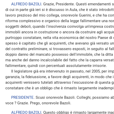
ALFREDO BAZOLI
. Grazie, Presidente. Questi emendamenti 
di cui in parte già ieri si è discusso in Aula, che è stato introd
lavoro prezioso del mio collega, onorevole Guerini, e che ha con
riforma complessivo e organico della legge fallimentare una nor
soggetti deboli, quando l'insolvenza coinvolga un'impresa costru
immobili ancora in costruzione o ancora da costruire agli acqu
purtroppo constatare, nella vita economica del nostro Paese di q
spesso è capitato che gli acquirenti, che avevano già versato u
del contratto preliminare, si trovassero esposti, in seguito al fall
doppio danno del mancato possesso dell'immobile, che la ditta n
ma anche del danno incalcolabile del fatto che la caparra versat
fallimentare, quindi con percentuali assolutamente irrisorie.
Il legislatore già era intervenuto in passato, nel 2005, per impor
garanzia, la fideiussione, a favore degli acquirenti, in modo che
acquirenti venissero tutelati attraverso l'escussione di questa
constatare che è un obbligo che è rimasto largamente inadempi
PRESIDENTE
. Scusi onorevole Bazoli. Colleghi, possiamo a
voce ? Grazie. Prego, onorevole Bazoli.
ALFREDO BAZOLI
. Questo obbligo è rimasto largamente ina