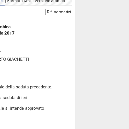
ro
Formato Xml
Versione Stampa
Rif. normativi
emblea
aio 2017
RTO GIACHETTI
le della seduta precedente.
 seduta di ieri.
le si intende approvato.