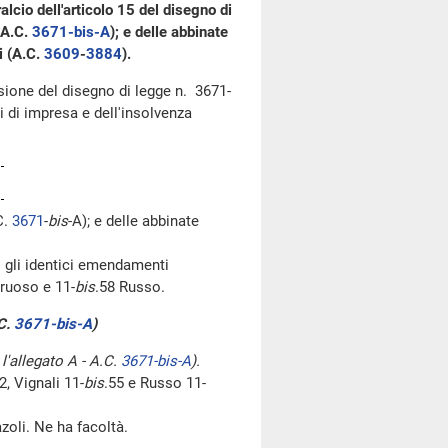
ralcio dell'articolo 15 del disegno di
(A.C.
3671-bis-A
); e delle abbinate
i (A.C.
3609
-
3884
).
ssione del disegno di legge n. 3671-
si di impresa e dell'insolvenza
C.
3671
-
bis
-A); e delle abbinate
i gli identici emendamenti
ruoso e 11-
bis
.58 Russo.
.C.
3671-bis-A
)
 l'allegato A - A.C.
3671-bis-A
).
2, Vignali 11-
bis
.55 e Russo 11-
oli. Ne ha facoltà.