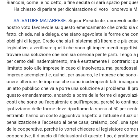
Bianconi, come le ho detto, a fine seduta ci sarà spazio per que
Ha chiesto di parlare per dichiarazione di voto l'onorevole Ma
SALVATORE MATARRESE
. Signor Presidente, onorevoli colle
nostro voto favorevole su questo emendamento che credo sia d
fatto, chiede, nella delega, che siano agevolate le forme che cons
obblighi di legge. Credo che sia il sistema più liberale e più equ
legislativo, a verificare quelli che sono gli impedimenti oggetti
trovare una soluzione che non sia onerosa per le parti. Tengo a 
per cento dell'inadempimento, ma è esattamente il contrario; qu
limitato solo alle imprese in caso di insolvenza, ma, paradossa
imprese adempienti e, quindi, per assurdo, le imprese che sono
onere ulteriore, le imprese che sono inadempienti tali rimangono 
un atto pubblico che va a porre una soluzione al problema. Il pr
questo emendamento, andando a porre delle forme di agevolazio
costi che sono sull'acquirente e sull'impresa, perché io continu
ipotizziamo delle forme dove ripartiamo la spesa al 50 per cento 
entrambi hanno un costo aggiuntivo rispetto all'attuale situazi
penalizzazione all'accesso al bene casa; creiamo, così, una sp
delle cooperative, perché io vorrei chiedere al legislatore come 
cooperative, il rilascio di fideiussioni di questo tipo, è pratic