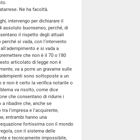
sto.
tarrese. Ne ha facoltà.
ghi, intervengo per dichiarare il
i assoluto buonsenso, perché, di
entano il rispetto degli attuali
o perché si vada, con l'intervento
vi all'adempimento e si vada a
premettere che non è il 70 o l'80
esto articolato di legge non è
lmente, va a porre un gravame sulle
 adempienti sono sottoposte a un
e non è certo la verifica notarile o
oblema va risolto, come dice
ne che consentano di ridurre i
o a ribadire che, anche se
tra l'impresa e l'acquirente,
one, entrambi hanno una
erequazione fortissima con il mondo
regola, con il sistema delle
amente e tecnicamente impossibile,