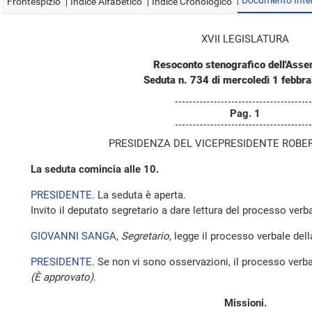
Documento Inte
Frontespizio
Indice Alfabetico
Indice Cronologico
XVII LEGISLATURA
Resoconto stenografico dell'Ass
Seduta n. 734 di mercoledì 1 febbr
Pag. 1
PRESIDENZA DEL VICEPRESIDENTE ROBE
La seduta comincia alle 10.
PRESIDENTE
. La seduta è aperta.
Invito il deputato segretario a dare lettura del processo verba
GIOVANNI SANGA
,
Segretario
, legge il processo verbale della
PRESIDENTE
. Se non vi sono osservazioni, il processo verba
(È approvato)
.
Missioni.