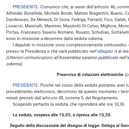
PRESIDENTE
. Comunico che, ai sensi dell'articolo 46, comm
Alfreider, Bonafede, Michele Bordo, Matteo Bragantini, Bueno, Ca
Dambruoso, De Menech, Di Gioia, Fedriga, Ferranti, Fico, Galati, G
Losacco, Manciulli, Mannino, Mazziotti Di Celso, Migliore, Monch
Portas, Francesco Saverio Romano, Rosato, Schullian, Sottanelli,
sono in missione a decorrere dalla seduta odierna.
I deputati in missione sono complessivamente centosedici, co
presso la Presidenza e che sarà pubblicato nell’
allegato A
al res
(Ulteriori comunicazioni all'Assemblea saranno pubblicate nell'
a
odierna)
.
Preavviso di votazioni elettroniche
(o
PRESIDENTE
. Poiché nel corso della seduta potranno aver 
procedimento elettronico, decorrono da questo momento i termin
minuti previsti dall'articolo 49, comma 5, del Regolamento.
Sospendo pertanto la seduta, che riprenderà alle ore 10,30.
La seduta, sospesa alle 10,05, è ripresa alle 10,30.
Seguito della discussione del disegno di legge: Delega al Gover