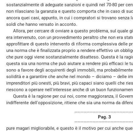
sostanzialmente di adeguate sanzioni e quindi nel 70-80 per cento 
non rilasciano la garanzia e questo comporta che in caso di suc
ancora quei casi, appunto, in cui i compratori si trovano senza 
soldi che hanno versato in acconto.
Allora, per cercare di ovviare a questo problema, sul quale già i
era intervenuto, con un provvedimento peraltro che non era stato
approfittare di questo intervento di riforma complessiva delle p
una norma che è finalizzata proprio a rendere effettivo un obblig
che pure oggi viene sostanzialmente disatteso. Questa è la ragi
questa sia una norma che può aiutare a rendere più efficaci le tu
sono a favore degli acquirenti degli immobili, ma probabilmente
solidità e a garantire che anche nel mondo – diciamo – delle imp
imprenditori più onesti, più bravi, più capaci siano quelli che r
riescono a operare nell'interesse anche di un buon funzionamen
Questa è la ragione per cui noi, come maggioranza, il Govern
indifferente dell'opposizione, ritiene che sia una norma da difend
Pag. 3
pure magari migliorabile, e questo è il motivo per cui anche 