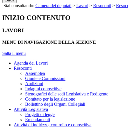
Cerca
Stai consultando:
Camera dei deputati
>
Lavori
>
Resoconti
>
Resoco
INIZIO CONTENUTO
LAVORI
MENU DI NAVIGAZIONE DELLA SEZIONE
Salta il menu
Agenda dei Lavori
Resoconti
Assemblea
Giunte e Commissioni
Audizioni
Indagini conoscitive
Stenografici delle sedi Legislativa e Redigente
Comitato per la legislazione
Bollettino degli Organi Collegiali
Attività Legislativa
Progetti di legge
Emendamenti
Attività di indirizzo, controllo e conoscitiva