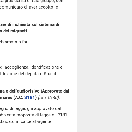
 La presidenza di tale gruppo, con
a comunicato di aver accolto le
re di inchiesta sul sistema di
o dei migranti.
chiamato a far
i accoglienza, identificazione e
tituzione del deputato Khalid
ma e dell'audiovisivo (Approvato dal
ammarco (A.C.
3181
)
(ore 10,40)
.
segno di legge, già approvato dal
'abbinata proposta di legge n. 3181.
blicato in calce al vigente