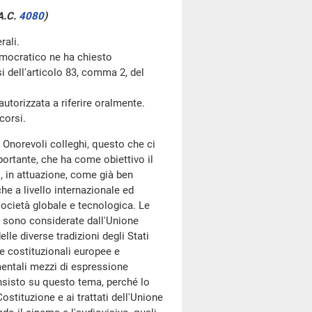
A.C.
4080
)
rali.
mocratico ne ha chiesto
si dell'articolo 83, comma 2, del
utorizzata a riferire oralmente.
corsi.
 Onorevoli colleghi, questo che ci
rtante, che ha come obiettivo il
o, in attuazione, come già ben
he a livello internazionale ed
 società globale e tecnologica. Le
e sono considerate dall'Unione
lle diverse tradizioni degli Stati
me costituzionali europee e
mentali mezzi di espressione
Insisto su questo tema, perché lo
stituzione e ai trattati dell'Unione