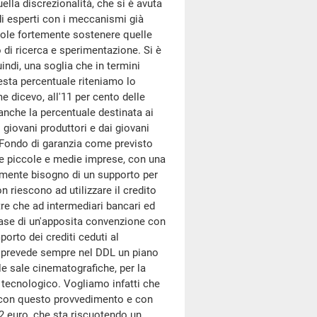
lla discrezionalità, che si è avuta
di esperti con i meccanismi già
 vuole fortemente sostenere quelle
 di ricerca e sperimentazione. Si è
uindi, una soglia che in termini
esta percentuale riteniamo lo
 dicevo, all'11 per cento delle
anche la percentuale destinata ai
i giovani produttori e dai giovani
l Fondo di garanzia come previsto
 le piccole e medie imprese, con una
almente bisogno di un supporto per
on riescono ad utilizzare il credito
tre che ad intermediari bancari ed
a base di un'apposita convenzione con
orto dei crediti ceduti al
 Si prevede sempre nel DDL un piano
le sale cinematografiche, per la
e tecnologico. Vogliamo infatti che
o con questo provvedimento e con
2 euro, che sta riscuotendo un