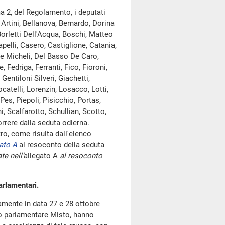
a 2, del Regolamento, i deputati
Artini, Bellanova, Bernardo, Dorina
Borletti Dell'Acqua, Boschi, Matteo
apelli, Casero, Castiglione, Catania,
De Micheli, Del Basso De Caro,
, Fedriga, Ferranti, Fico, Fioroni,
entiloni Silveri, Giachetti,
ocatelli, Lorenzin, Losacco, Lotti,
Pes, Piepoli, Pisicchio, Portas,
, Scalfarotto, Schullian, Scotto,
rrere dalla seduta odierna.
, come risulta dall'elenco
ato A
al resoconto della seduta
te nell’
allegato A
al resoconto
arlamentari.
amente in data 27 e 28 ottobre
ppo parlamentare Misto, hanno