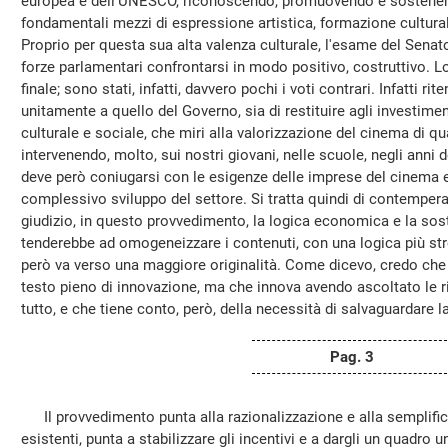
europea e dell'UNESCO, riconoscendo, promuovendo e sostenendo
fondamentali mezzi di espressione artistica, formazione cultur
Proprio per questa sua alta valenza culturale, l'esame del Senat
forze parlamentari confrontarsi in modo positivo, costruttivo. L
finale; sono stati, infatti, davvero pochi i voti contrari. Infatti ri
unitamente a quello del Governo, sia di restituire agli investime
culturale e sociale, che miri alla valorizzazione del cinema di qu
intervenendo, molto, sui nostri giovani, nelle scuole, negli anni 
deve però coniugarsi con le esigenze delle imprese del cinema e d
complessivo sviluppo del settore. Si tratta quindi di contemper
giudizio, in questo provvedimento, la logica economica e la sost
tenderebbe ad omogeneizzare i contenuti, con una logica più str
però va verso una maggiore originalità. Come dicevo, credo che 
testo pieno di innovazione, ma che innova avendo ascoltato le 
tutto, e che tiene conto, però, della necessità di salvaguardare la
Pag. 3
Il provvedimento punta alla razionalizzazione e alla semplifica
esistenti, punta a stabilizzare gli incentivi e a dargli un quadro un