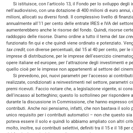
Si istituisce, con l'articolo 13, il Fondo per lo sviluppo degli 
nell'audiovisivo, con una dotazione di 400 milioni di euro annui, a
milioni, allocati su diversi fondi. Il complessivo livello di fin
annualmente all'11 per cento delle entrate IRES e IVA del settor
aumenterebbero anche le risorse del fondo. Quindi, risorse certe
raddoppio delle risorse. Diamo ordine a tutto il tema del
tax cred
funzionato fin qui e che quindi viene ordinato e potenziato. Vengono
tax credit
, con diverse percentuali, dal 15 al 40 per cento, per le
imprese di distribuzione, per le imprese dell'esercizio cinemato
opere italiane ed europee, per l'attrazione degli investimenti e p
quello cioè per le imprese non appartenenti al settore del cinema
Si prevedono, poi, nuovi parametri per l'accesso ai contributi 
realizzate, condizionati a reinvestimenti nel settore, parametri c
premi ricevuti. Faccio notare che, a legislazione vigente, si con
dell'incasso al botteghino; questo lo sottolineo per rispondere al
durante la discussione in Commissione, che hanno espresso crit
contributi. Anche noi pensiamo, infatti, che non bastava il sol
unico requisito per i contributi automatici – non che questo sia
poteva essere il solo e quindi lo abbiamo ampliato con altri crite
molto, inoltre, sui contributi selettivi, definiti tra il 15 e il 18