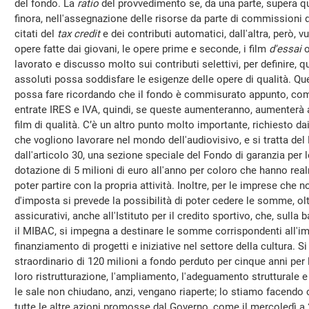
del fondo. La
ratio
del provvedimento se, da una parte, supera que
finora, nell'assegnazione delle risorse da parte di commissioni 
citati del
tax credit
e dei contributi automatici, dall'altra, però,
opere fatte dai giovani, le opere prime e seconde, i film
d'essai
o
lavorato e discusso molto sui contributi selettivi, per definire, q
assoluti possa soddisfare le esigenze delle opere di qualità. Qu
possa fare ricordando che il fondo è commisurato appunto, come
entrate IRES e IVA, quindi, se queste aumenteranno, aumenterà 
film di qualità. C’è un altro punto molto importante, richiesto da
che vogliono lavorare nel mondo dell'audiovisivo, e si tratta de
dall'articolo 30, una sezione speciale del Fondo di garanzia per
dotazione di 5 milioni di euro all'anno per coloro che hanno re
poter partire con la propria attività. Inoltre, per le imprese che n
d'imposta si prevede la possibilità di poter cedere le somme, ol
assicurativi, anche all'Istituto per il credito sportivo, che, sull
il MIBAC, si impegna a destinare le somme corrispondenti all'imp
finanziamento di progetti e iniziative nel settore della cultura.
straordinario di 120 milioni a fondo perduto per cinque anni per 
loro ristrutturazione, l'ampliamento, l'adeguamento strutturale 
le sale non chiudano, anzi, vengano riaperte; lo stiamo facend
tutte le altre azioni promosse dal Governo, come il mercoledì a 