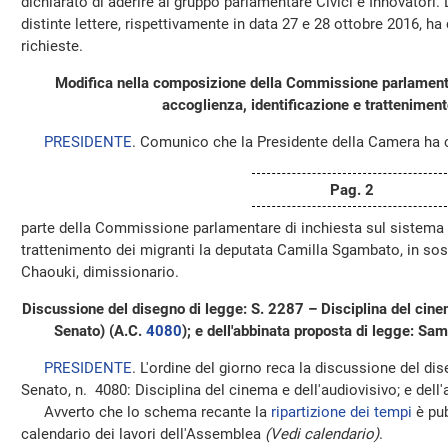
dichiarato di aderire al gruppo parlamentare Civici e Innovatori.
distinte lettere, rispettivamente in data 27 e 28 ottobre 2016, h
richieste.
Modifica nella composizione della Commissione parlamenta
accoglienza, identificazione e tratteniment
PRESIDENTE
. Comunico che la Presidente della Camera ha 
Pag. 2
parte della Commissione parlamentare di inchiesta sul sistema d
trattenimento dei migranti la deputata Camilla Sgambato, in sos
Chaouki, dimissionario.
Discussione del disegno di legge: S. 2287 – Disciplina del cine
Senato) (A.C.
4080
); e dell'abbinata proposta di legge: S
PRESIDENTE
. L'ordine del giorno reca la discussione del di
Senato, n. 4080: Disciplina del cinema e dell'audiovisivo; e dell
Avverto che lo schema recante la
ripartizione dei tempi
è pub
calendario dei lavori dell'Assemblea
(Vedi calendario)
.