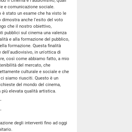
 il cinema e l'audiovisivo, quali
ale e comunicazione sociale.
o è stato un esame che ha visto le
o dimostra anche l'esito del voto
tengo che il nostro obiettivo,
nti pubblici sul cinema una valenza
alità e alla formazione del pubblico,
della formazione. Questa finalità
ell'audiovisivo, in un'ottica di
are, così come abbiamo fatto, a mio
enibilità del mercato, che
ettamente culturale e sociale e che
ci siamo riusciti. Questo è un
richieste del mondo del cinema,
 più elevata qualità artistica.
zione degli interventi fino ad oggi
itario.