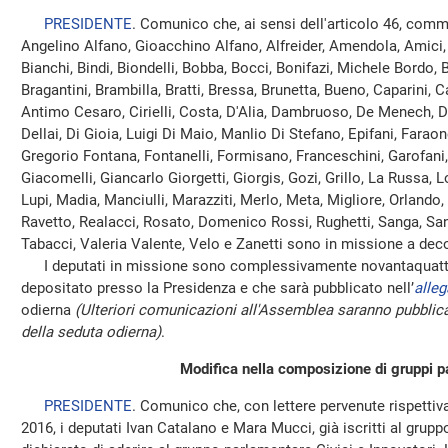
PRESIDENTE
. Comunico che, ai sensi dell'articolo 46, comm
Angelino Alfano, Gioacchino Alfano, Alfreider, Amendola, Amici, 
Bianchi, Bindi, Biondelli, Bobba, Bocci, Bonifazi, Michele Bordo, 
Bragantini, Brambilla, Bratti, Bressa, Brunetta, Bueno, Caparini, C
Antimo Cesaro, Cirielli, Costa, D'Alia, Dambruoso, De Menech, 
Dellai, Di Gioia, Luigi Di Maio, Manlio Di Stefano, Epifani, Faraone
Gregorio Fontana, Fontanelli, Formisano, Franceschini, Garofani, G
Giacomelli, Giancarlo Giorgetti, Giorgis, Gozi, Grillo, La Russa, L
Lupi, Madia, Manciulli, Marazziti, Merlo, Meta, Migliore, Orlando, 
Ravetto, Realacci, Rosato, Domenico Rossi, Rughetti, Sanga, Sani
Tabacci, Valeria Valente, Velo e Zanetti sono in missione a deco
I deputati in missione sono complessivamente novantaquattro
depositato presso la Presidenza e che sarà pubblicato nell’
alleg
odierna
(Ulteriori comunicazioni all'Assemblea saranno pubblica
della seduta odierna)
.
Modifica nella composizione di gruppi p
PRESIDENTE
. Comunico che, con lettere pervenute rispettiv
2016, i deputati Ivan Catalano e Mara Mucci, già iscritti al gru