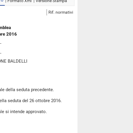
ro
Formato Xml
Versione Stampa
Rif. normativi
emblea
bre 2016
NE BALDELLI
le della seduta precedente.
della seduta del 26 ottobre 2016.
le si intende approvato.