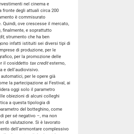
investimenti nel cinema e
 fronte degli attuali circa 200
anziamento è commisurato
e. Quindi, ove crescesse il mercato,
, finalmente, e soprattutto
it,
strumento che ha ben
 infatti istituiti sei diversi tipi di
 imprese di produzione, per le
grafico, per la promozione delle
er il cosiddetto
tax credit
esterno,
 e dell'audiovisivo.
automatici, per le opere già
ome la partecipazione ai Festival, ai
sidera oggi solo il parametro
le obiezioni di alcuni colleghi
ica a questa tipologia di
o parametro del botteghino, come
 di per sé negativo –, ma non
ri di valutazione. Si è lavorato
 per cento dell'ammontare complessivo