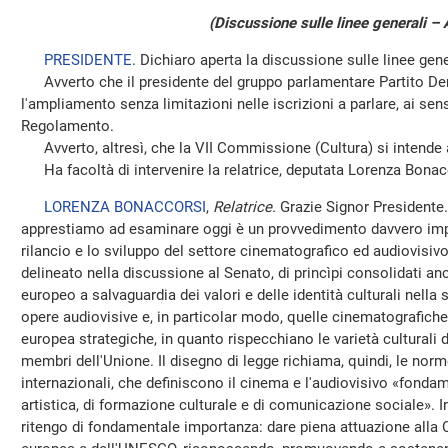
(Discussione sulle linee generali – 
PRESIDENTE
. Dichiaro aperta la discussione sulle linee gene
Avverto che il presidente del gruppo parlamentare Partito De
l'ampliamento senza limitazioni nelle iscrizioni a parlare, ai sen
Regolamento.
Avverto, altresì, che la VII Commissione (Cultura) si intende a
Ha facoltà di intervenire la relatrice, deputata Lorenza Bonac
LORENZA BONACCORSI
,
Relatrice.
Grazie Signor Presidente.
apprestiamo ad esaminare oggi è un provvedimento davvero impo
rilancio e lo sviluppo del settore cinematografico ed audiovisiv
delineato nella discussione al Senato, di princìpi consolidati anc
europeo a salvaguardia dei valori e delle identità culturali nella
opere audiovisive e, in particolar modo, quelle cinematografich
europea strategiche, in quanto rispecchiano le varietà culturali de
membri dell'Unione. Il disegno di legge richiama, quindi, le nor
internazionali, che definiscono il cinema e l'audiovisivo «fonda
artistica, di formazione culturale e di comunicazione sociale». 
ritengo di fondamentale importanza: dare piena attuazione alla Co