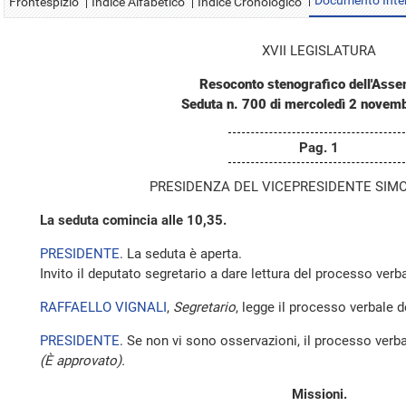
Documento Inte
Frontespizio
Indice Alfabetico
Indice Cronologico
XVII LEGISLATURA
Resoconto stenografico dell'Ass
Seduta n. 700 di mercoledì 2 novem
Pag. 1
PRESIDENZA DEL VICEPRESIDENTE SIMO
La seduta comincia alle 10,35.
PRESIDENTE
. La seduta è aperta.
Invito il deputato segretario a dare lettura del processo verba
RAFFAELLO VIGNALI
,
Segretario
, legge il processo verbale 
PRESIDENTE
. Se non vi sono osservazioni, il processo verba
(È approvato).
Missioni.