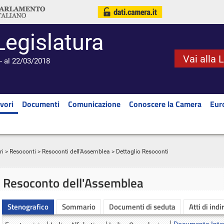
Legislatura
Vai alla 
- al 22/03/2018
vori
Documenti
Comunicazione
Conoscere la Camera
Eur
ri
>
Resoconti
>
Resoconti dell'Assemblea
> Dettaglio Resoconti
Resoconto dell'Assemblea
Stenografico
Sommario
Documenti di seduta
Atti di indi