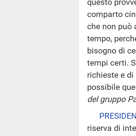
questo provve
comparto cine
che non può a
tempo, perché
bisogno di cer
tempi certi. 
richieste e d
possibile qu
del gruppo Pa
PRESIDE
riserva di int