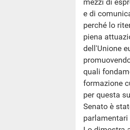
mezzi di espr
e di comunica
perché lo rit
piena attuazio
dell'Unione 
promuovendo e
quali fondame
formazione cu
per questa su
Senato è stat
parlamentari 
Lo dimostra an