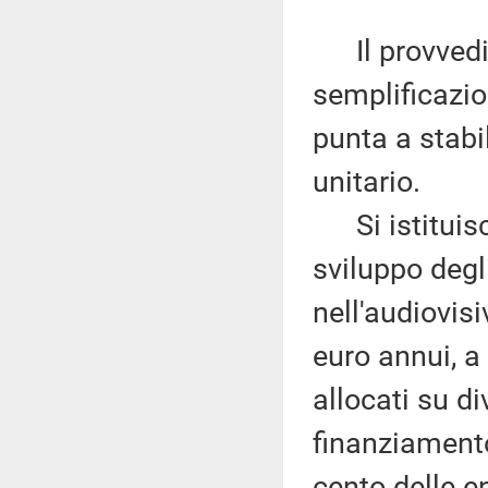
Il provvedim
semplificazion
punta a stabil
unitario.
Si istituisce
sviluppo degl
nell'audiovis
euro annui, a 
allocati su di
finanziament
cento delle e