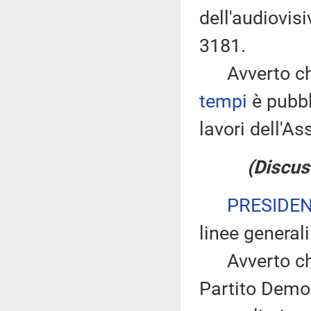
dell'audiovis
3181.
Avverto che
tempi
è pubbl
lavori dell'
(Discus
PRESIDE
linee generali
Avverto che 
Partito Demo