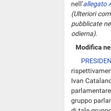
nell’
allegato 
(Ulteriori co
pubblicate nel
odierna)
.
Modifica ne
PRESIDE
rispettivamen
Ivan Catalano
parlamentare 
gruppo parlam
di tale gruppo