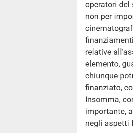
operatori del
non per import
cinematografi
finanziamenti
relative all'a
elemento, gua
chiunque potr
finanziato, co
Insomma, com
importante, a
negli aspetti 