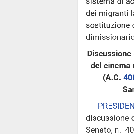
sistema di ac
dei migranti 
sostituzione 
dimissionario
Discussione 
del cinema 
(A.C.
40
Sa
PRESIDE
discussione d
Senato, n. 40