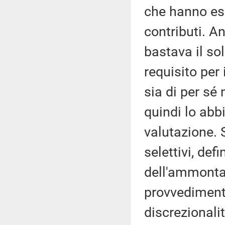
che hanno esp
contributi. A
bastava il so
requisito per
sia di per sé
quindi lo abbi
valutazione. S
selettivi, defi
dell'ammonta
provvedimento
discrezionalit