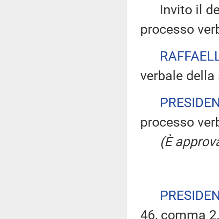
Invito il dep
processo verb
RAFFAELL
verbale della
PRESIDE
processo verb
(È approva
PRESIDE
46, comma 2,