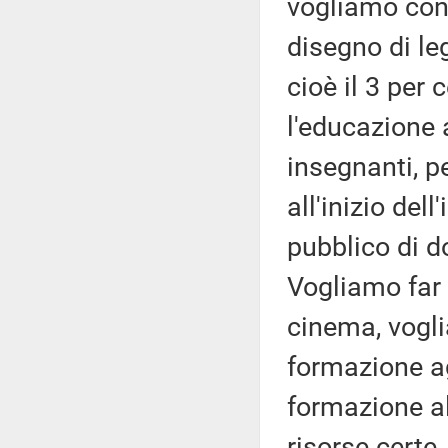
vogliamo cons
disegno di le
cioè il 3 per 
l'educazione 
insegnanti, p
all'inizio del
pubblico di do
Vogliamo far 
cinema, vogli
formazione agl
formazione a
risorse certe,