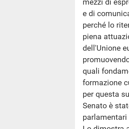
mezzi di espr
e di comunica
perché lo rit
piena attuazio
dell'Unione 
promuovendo e
quali fondame
formazione cu
per questa su
Senato è stat
parlamentari 
Lo dimostra an