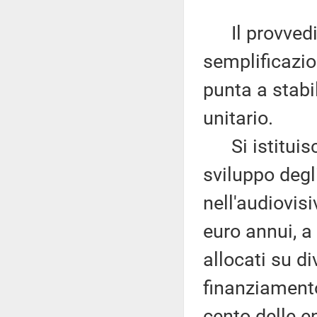
Il provvedim
semplificazion
punta a stabil
unitario.
Si istituisce
sviluppo degl
nell'audiovis
euro annui, a 
allocati su di
finanziament
cento delle e