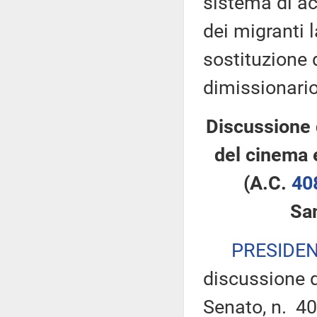
sistema di ac
dei migranti 
sostituzione 
dimissionario
Discussione 
del cinema 
(A.C.
40
Sa
PRESIDE
discussione d
Senato, n. 40