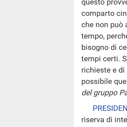
questo provve
comparto cine
che non può a
tempo, perché
bisogno di cer
tempi certi. 
richieste e d
possibile qu
del gruppo Pa
PRESIDE
riserva di int