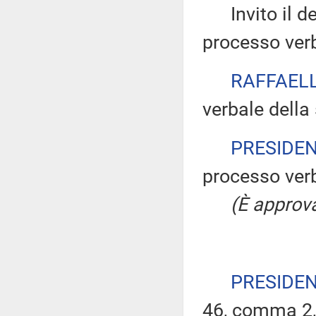
Invito il dep
processo verb
RAFFAELL
verbale della
PRESIDE
processo verb
(È approva
PRESIDE
46, comma 2,