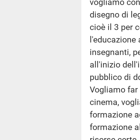
vogliamo cons
disegno di le
cioè il 3 per 
l'educazione 
insegnanti, p
all'inizio del
pubblico di do
Vogliamo far 
cinema, vogli
formazione agl
formazione a
risorse certe,