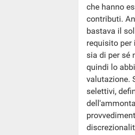
che hanno esp
contributi. A
bastava il so
requisito per
sia di per sé
quindi lo abbi
valutazione. S
selettivi, defi
dell'ammonta
provvedimento
discrezionalit