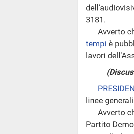
dell'audiovis
3181.
Avverto che
tempi
è pubbl
lavori dell'
(Discus
PRESIDE
linee generali
Avverto che 
Partito Demo