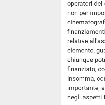
operatori del
non per import
cinematografi
finanziamenti
relative all'a
elemento, gua
chiunque potr
finanziato, co
Insomma, com
importante, a
negli aspetti 