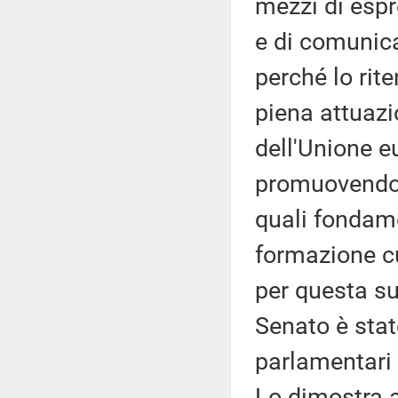
mezzi di espr
e di comunica
perché lo rit
piena attuazio
dell'Unione 
promuovendo e
quali fondame
formazione cu
per questa su
Senato è stat
parlamentari 
Lo dimostra an