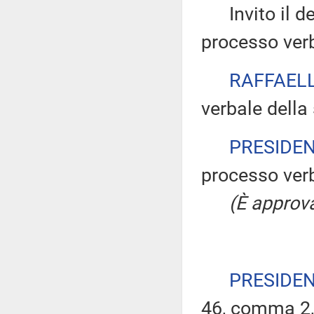
Invito il dep
processo verb
RAFFAELL
verbale della
PRESIDE
processo verb
(È approva
PRESIDE
46, comma 2,