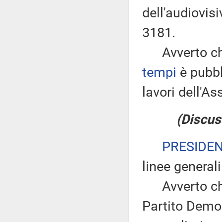
dell'audiovis
3181.
Avverto che
tempi
è pubbl
lavori dell'
(Discus
PRESIDE
linee generali
Avverto che 
Partito Demo