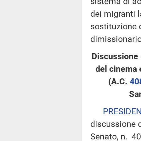
sistema di ac
dei migranti 
sostituzione 
dimissionario
Discussione 
del cinema 
(A.C.
40
Sa
PRESIDE
discussione d
Senato, n. 40