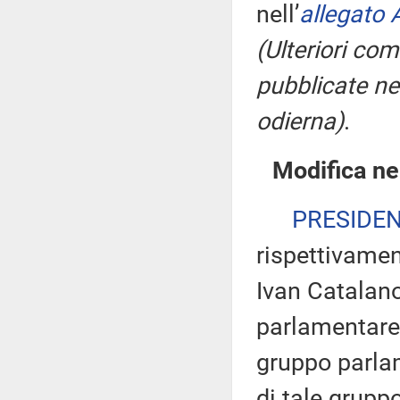
nell’
allegato 
(Ulteriori co
pubblicate nel
odierna)
.
Modifica ne
PRESIDE
rispettivamen
Ivan Catalano
parlamentare 
gruppo parlam
di tale gruppo