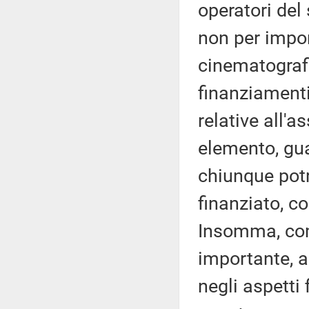
operatori del
non per import
cinematografi
finanziamenti
relative all'a
elemento, gua
chiunque potr
finanziato, co
Insomma, com
importante, a
negli aspetti 