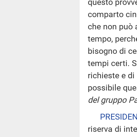
questo provve
comparto cine
che non può a
tempo, perché
bisogno di cer
tempi certi. 
richieste e d
possibile qu
del gruppo Pa
PRESIDE
riserva di int