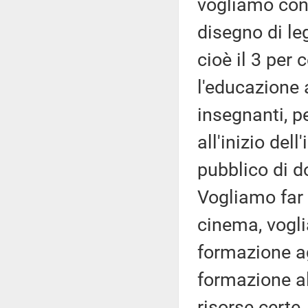
vogliamo cons
disegno di le
cioè il 3 per 
l'educazione 
insegnanti, p
all'inizio del
pubblico di do
Vogliamo far 
cinema, vogli
formazione agl
formazione a
risorse certe,