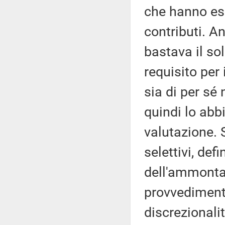
che hanno esp
contributi. A
bastava il so
requisito per
sia di per sé
quindi lo abbi
valutazione. S
selettivi, defi
dell'ammonta
provvedimento
discrezionalit