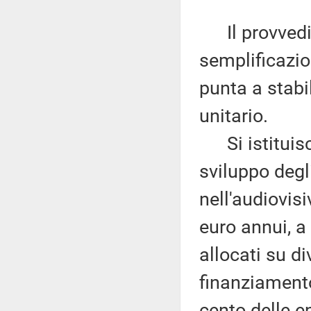
Il provvedim
semplificazion
punta a stabil
unitario.
Si istituisce
sviluppo degl
nell'audiovis
euro annui, a 
allocati su di
finanziament
cento delle e