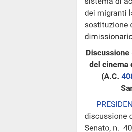
sistema di ac
dei migranti 
sostituzione 
dimissionario
Discussione 
del cinema 
(A.C.
40
Sa
PRESIDE
discussione d
Senato, n. 40