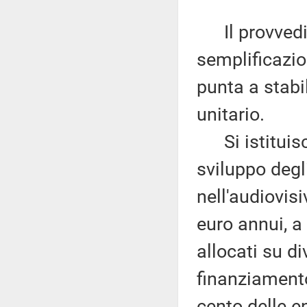
Il provvedim
semplificazion
punta a stabil
unitario.
Si istituisce
sviluppo degl
nell'audiovis
euro annui, a 
allocati su di
finanziament
cento delle e