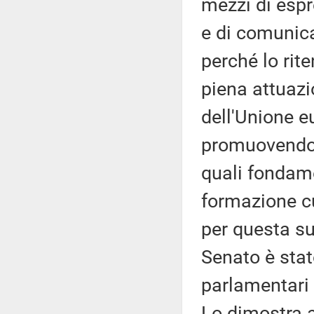
mezzi di espr
e di comunica
perché lo rit
piena attuazio
dell'Unione 
promuovendo e
quali fondame
formazione cu
per questa su
Senato è stat
parlamentari 
Lo dimostra an