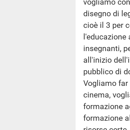
vogliamo cons
disegno di le
cioè il 3 per 
l'educazione 
insegnanti, p
all'inizio del
pubblico di do
Vogliamo far 
cinema, vogli
formazione agl
formazione a
risorse certe,