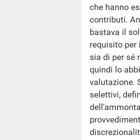
che hanno esp
contributi. A
bastava il so
requisito per
sia di per sé
quindi lo abbi
valutazione. S
selettivi, defi
dell'ammonta
provvedimento
discrezionalit