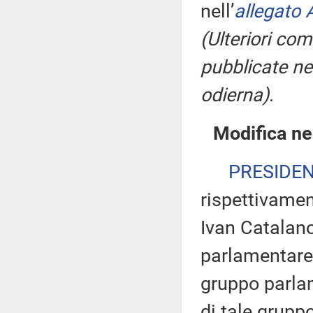
nell’
allegato 
(Ulteriori co
pubblicate nel
odierna)
.
Modifica ne
PRESIDE
rispettivamen
Ivan Catalano
parlamentare 
gruppo parlam
di tale gruppo