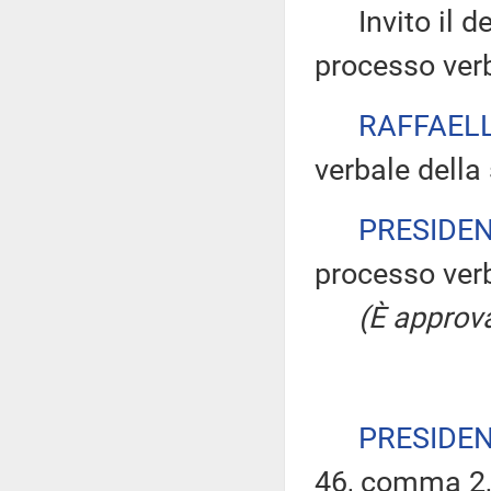
Invito il dep
processo verb
RAFFAELL
verbale della
PRESIDE
processo verb
(È approva
PRESIDE
46, comma 2,