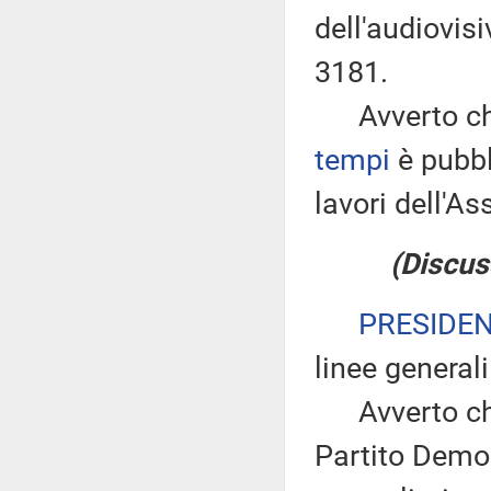
dell'audiovis
3181.
Avverto che
tempi
è pubbl
lavori dell'
(Discus
PRESIDE
linee generali
Avverto che 
Partito Demo