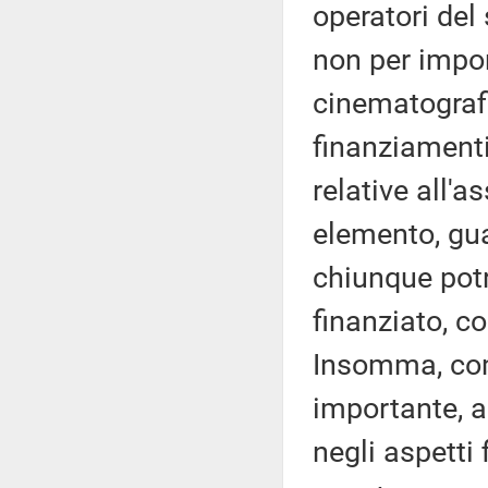
operatori del
non per import
cinematografi
finanziamenti
relative all'a
elemento, gua
chiunque potr
finanziato, co
Insomma, com
importante, a
negli aspetti 