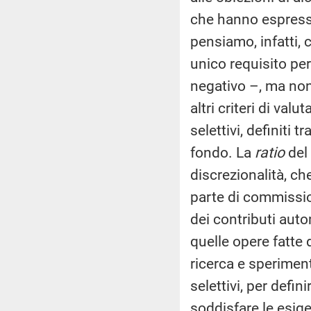
che hanno espresso
pensiamo, infatti,
unico requisito per
negativo –, ma non
altri criteri di valu
selettivi, definiti 
fondo. La
ratio
del 
discrezionalità, ch
parte di commissio
dei contributi auto
quelle opere fatte 
ricerca e speriment
selettivi, per defin
soddisfare le esig