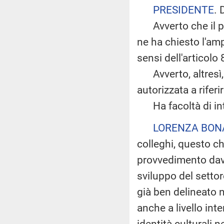
PRESIDENTE
. 
Avverto che il pr
ne ha chiesto l'amp
sensi dell'articol
Avverto, altresì, 
autorizzata a rifer
Ha facoltà di inte
LORENZA BON
colleghi, questo c
provvedimento davv
sviluppo del setto
già ben delineato n
anche a livello int
identità culturali 