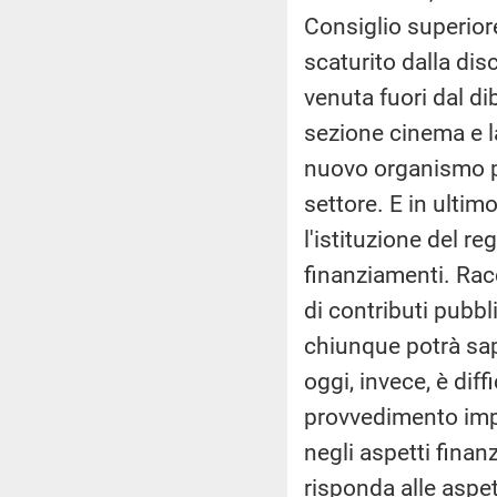
Consiglio superior
scaturito dalla di
venuta fuori dal d
sezione cinema e la
nuovo organismo pe
settore. E in ultim
l'istituzione del r
finanziamenti. Racc
di contributi pubbl
chiunque potrà sape
oggi, invece, è dif
provvedimento impo
negli aspetti fina
risponda alle aspe