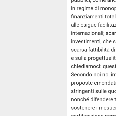
in regime di monop
finanziamenti tota
alle esigue facilita
internazionali; sca
investimenti, che s
scarsa fattibilità d
e sulla progettuali
chiediamoci: questo
Secondo noi no, in
proposte emendative
stringenti sulle qu
nonché difendere t
sostenere i mestier
certificazione per