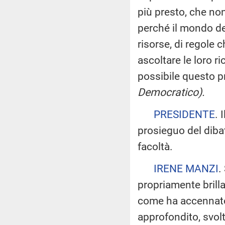
più presto, che no
perché il mondo del
risorse, di regole 
ascoltare le loro r
possibile questo 
Democratico).
PRESIDENTE
. 
prosieguo del dibat
facoltà.
IRENE MANZI
.
propriamente brill
come ha accennato l
approfondito, svolt