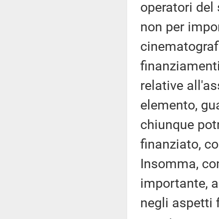
operatori del
non per import
cinematografi
finanziamenti
relative all'a
elemento, gua
chiunque potr
finanziato, co
Insomma, com
importante, a
negli aspetti 