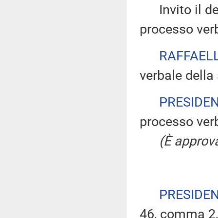
Invito il dep
processo verb
RAFFAELL
verbale della
PRESIDE
processo verb
(È approva
PRESIDE
46, comma 2,