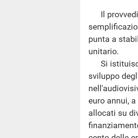
Il provvedim
semplificazion
punta a stabil
unitario.
Si istituisce
sviluppo degl
nell'audiovis
euro annui, a 
allocati su di
finanziament
cento delle e