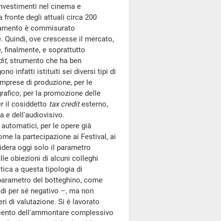
investimenti nel cinema e
 fronte degli attuali circa 200
anziamento è commisurato
e. Quindi, ove crescesse il mercato,
, finalmente, e soprattutto
it,
strumento che ha ben
 infatti istituiti sei diversi tipi di
 imprese di produzione, per le
grafico, per la promozione delle
er il cosiddetto
tax credit
esterno,
 e dell'audiovisivo.
automatici, per le opere già
ome la partecipazione ai Festival, ai
sidera oggi solo il parametro
le obiezioni di alcuni colleghi
ica a questa tipologia di
o parametro del botteghino, come
 di per sé negativo –, ma non
ri di valutazione. Si è lavorato
 per cento dell'ammontare complessivo