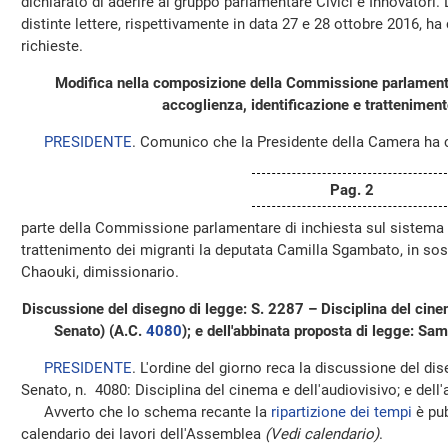
dichiarato di aderire al gruppo parlamentare Civici e Innovatori.
distinte lettere, rispettivamente in data 27 e 28 ottobre 2016, h
richieste.
Modifica nella composizione della Commissione parlamenta
accoglienza, identificazione e tratteniment
PRESIDENTE
. Comunico che la Presidente della Camera ha 
Pag. 2
parte della Commissione parlamentare di inchiesta sul sistema d
trattenimento dei migranti la deputata Camilla Sgambato, in sos
Chaouki, dimissionario.
Discussione del disegno di legge: S. 2287 – Disciplina del cine
Senato) (A.C.
4080
); e dell'abbinata proposta di legge: S
PRESIDENTE
. L'ordine del giorno reca la discussione del di
Senato, n. 4080: Disciplina del cinema e dell'audiovisivo; e dell
Avverto che lo schema recante la
ripartizione dei tempi
è pub
calendario dei lavori dell'Assemblea
(Vedi calendario)
.