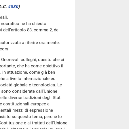
A.C.
4080
)
rali.
mocratico ne ha chiesto
si dell'articolo 83, comma 2, del
utorizzata a riferire oralmente.
corsi.
 Onorevoli colleghi, questo che ci
rtante, che ha come obiettivo il
o, in attuazione, come già ben
he a livello internazionale ed
 società globale e tecnologica. Le
e sono considerate dall'Unione
lle diverse tradizioni degli Stati
me costituzionali europee e
mentali mezzi di espressione
Insisto su questo tema, perché lo
stituzione e ai trattati dell'Unione