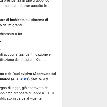
 La presidenza di tale gruppo, con
a comunicato di aver accolto le
re di inchiesta sul sistema di
o dei migranti.
chiamato a far
i accoglienza, identificazione e
tituzione del deputato Khalid
ma e dell'audiovisivo (Approvato dal
ammarco (A.C.
3181
)
(ore 10,40)
.
segno di legge, già approvato dal
'abbinata proposta di legge n. 3181.
blicato in calce al vigente