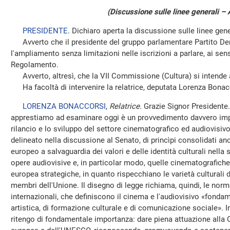
(Discussione sulle linee generali – 
PRESIDENTE
. Dichiaro aperta la discussione sulle linee gene
Avverto che il presidente del gruppo parlamentare Partito De
l'ampliamento senza limitazioni nelle iscrizioni a parlare, ai sen
Regolamento.
Avverto, altresì, che la VII Commissione (Cultura) si intende a
Ha facoltà di intervenire la relatrice, deputata Lorenza Bonac
LORENZA BONACCORSI
,
Relatrice.
Grazie Signor Presidente.
apprestiamo ad esaminare oggi è un provvedimento davvero impo
rilancio e lo sviluppo del settore cinematografico ed audiovisiv
delineato nella discussione al Senato, di princìpi consolidati anc
europeo a salvaguardia dei valori e delle identità culturali nella
opere audiovisive e, in particolar modo, quelle cinematografich
europea strategiche, in quanto rispecchiano le varietà culturali de
membri dell'Unione. Il disegno di legge richiama, quindi, le nor
internazionali, che definiscono il cinema e l'audiovisivo «fonda
artistica, di formazione culturale e di comunicazione sociale». 
ritengo di fondamentale importanza: dare piena attuazione alla Co