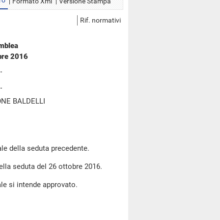
ro
Formato Xml
Versione Stampa
Rif. normativi
emblea
bre 2016
NE BALDELLI
le della seduta precedente.
della seduta del 26 ottobre 2016.
le si intende approvato.