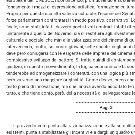
europea e dell'UNESCO, riconoscendo, promuovendo e sostenendo
fondamentali mezzi di espressione artistica, formazione cultur
Proprio per questa sua alta valenza culturale, l'esame del Senat
forze parlamentari confrontarsi in modo positivo, costruttivo. L
finale; sono stati, infatti, davvero pochi i voti contrari. Infatti ri
unitamente a quello del Governo, sia di restituire agli investime
culturale e sociale, che miri alla valorizzazione del cinema di qu
intervenendo, molto, sui nostri giovani, nelle scuole, negli anni 
deve però coniugarsi con le esigenze delle imprese del cinema e d
complessivo sviluppo del settore. Si tratta quindi di contemper
giudizio, in questo provvedimento, la logica economica e la sost
tenderebbe ad omogeneizzare i contenuti, con una logica più str
però va verso una maggiore originalità. Come dicevo, credo che 
testo pieno di innovazione, ma che innova avendo ascoltato le 
tutto, e che tiene conto, però, della necessità di salvaguardare la
Pag. 3
Il provvedimento punta alla razionalizzazione e alla semplifica
esistenti, punta a stabilizzare gli incentivi e a dargli un quadro un