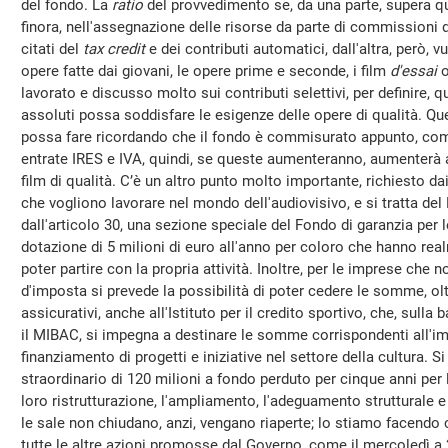
del fondo. La
ratio
del provvedimento se, da una parte, supera que
finora, nell'assegnazione delle risorse da parte di commissioni 
citati del
tax credit
e dei contributi automatici, dall'altra, però,
opere fatte dai giovani, le opere prime e seconde, i film
d'essai
o
lavorato e discusso molto sui contributi selettivi, per definire, q
assoluti possa soddisfare le esigenze delle opere di qualità. Qu
possa fare ricordando che il fondo è commisurato appunto, come
entrate IRES e IVA, quindi, se queste aumenteranno, aumenterà 
film di qualità. C’è un altro punto molto importante, richiesto da
che vogliono lavorare nel mondo dell'audiovisivo, e si tratta de
dall'articolo 30, una sezione speciale del Fondo di garanzia per
dotazione di 5 milioni di euro all'anno per coloro che hanno re
poter partire con la propria attività. Inoltre, per le imprese che n
d'imposta si prevede la possibilità di poter cedere le somme, ol
assicurativi, anche all'Istituto per il credito sportivo, che, sull
il MIBAC, si impegna a destinare le somme corrispondenti all'imp
finanziamento di progetti e iniziative nel settore della cultura.
straordinario di 120 milioni a fondo perduto per cinque anni per 
loro ristrutturazione, l'ampliamento, l'adeguamento strutturale 
le sale non chiudano, anzi, vengano riaperte; lo stiamo facend
tutte le altre azioni promosse dal Governo, come il mercoledì a 