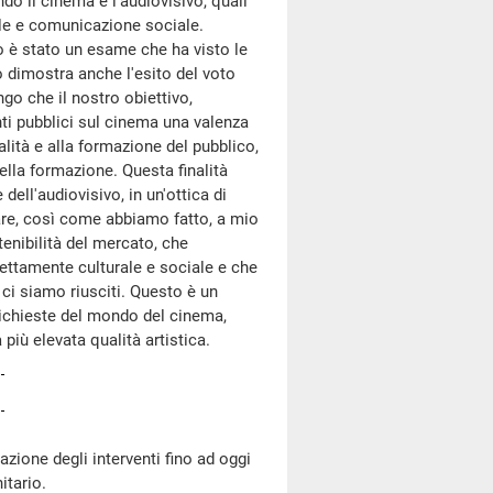
 il cinema e l'audiovisivo, quali
ale e comunicazione sociale.
o è stato un esame che ha visto le
o dimostra anche l'esito del voto
tengo che il nostro obiettivo,
nti pubblici sul cinema una valenza
alità e alla formazione del pubblico,
della formazione. Questa finalità
ell'audiovisivo, in un'ottica di
are, così come abbiamo fatto, a mio
enibilità del mercato, che
ettamente culturale e sociale e che
ci siamo riusciti. Questo è un
richieste del mondo del cinema,
 più elevata qualità artistica.
zione degli interventi fino ad oggi
itario.