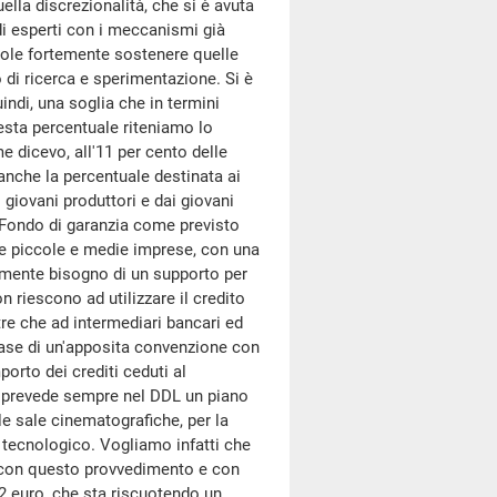
lla discrezionalità, che si è avuta
di esperti con i meccanismi già
 vuole fortemente sostenere quelle
 di ricerca e sperimentazione. Si è
uindi, una soglia che in termini
esta percentuale riteniamo lo
 dicevo, all'11 per cento delle
anche la percentuale destinata ai
i giovani produttori e dai giovani
l Fondo di garanzia come previsto
 le piccole e medie imprese, con una
almente bisogno di un supporto per
on riescono ad utilizzare il credito
tre che ad intermediari bancari ed
a base di un'apposita convenzione con
orto dei crediti ceduti al
 Si prevede sempre nel DDL un piano
le sale cinematografiche, per la
e tecnologico. Vogliamo infatti che
o con questo provvedimento e con
2 euro, che sta riscuotendo un