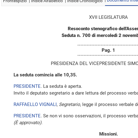
Documento Inte
Frontespizio
Indice Alfabetico
Indice Cronologico
XVII LEGISLATURA
Resoconto stenografico dell'Ass
Seduta n. 700 di mercoledì 2 novem
Pag. 1
PRESIDENZA DEL VICEPRESIDENTE SIMO
La seduta comincia alle 10,35.
PRESIDENTE
. La seduta è aperta.
Invito il deputato segretario a dare lettura del processo verba
RAFFAELLO VIGNALI
,
Segretario
, legge il processo verbale 
PRESIDENTE
. Se non vi sono osservazioni, il processo verba
(È approvato).
Missioni.