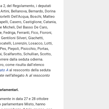
a 2, del Regolamento, i deputati
Artini, Bellanova, Bernardo, Dorina
Borletti Dell'Acqua, Boschi, Matteo
apelli, Casero, Castiglione, Catania,
De Micheli, Del Basso De Caro,
, Fedriga, Ferranti, Fico, Fioroni,
entiloni Silveri, Giachetti,
ocatelli, Lorenzin, Losacco, Lotti,
Pes, Piepoli, Pisicchio, Portas,
, Scalfarotto, Schullian, Scotto,
rrere dalla seduta odierna.
, come risulta dall'elenco
ato A
al resoconto della seduta
te nell’
allegato A
al resoconto
arlamentari.
amente in data 27 e 28 ottobre
ppo parlamentare Misto, hanno