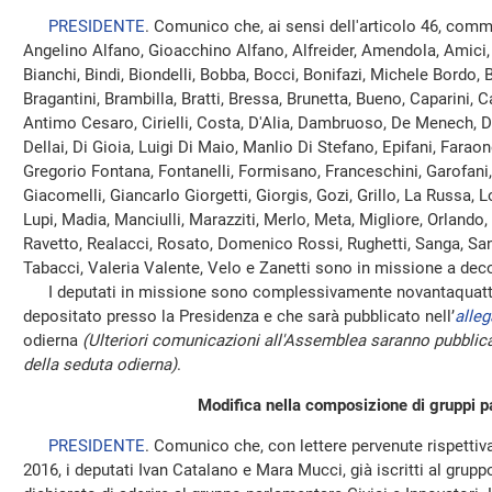
PRESIDENTE
. Comunico che, ai sensi dell'articolo 46, comm
Angelino Alfano, Gioacchino Alfano, Alfreider, Amendola, Amici, 
Bianchi, Bindi, Biondelli, Bobba, Bocci, Bonifazi, Michele Bordo, 
Bragantini, Brambilla, Bratti, Bressa, Brunetta, Bueno, Caparini, C
Antimo Cesaro, Cirielli, Costa, D'Alia, Dambruoso, De Menech, 
Dellai, Di Gioia, Luigi Di Maio, Manlio Di Stefano, Epifani, Faraone
Gregorio Fontana, Fontanelli, Formisano, Franceschini, Garofani, G
Giacomelli, Giancarlo Giorgetti, Giorgis, Gozi, Grillo, La Russa, L
Lupi, Madia, Manciulli, Marazziti, Merlo, Meta, Migliore, Orlando, 
Ravetto, Realacci, Rosato, Domenico Rossi, Rughetti, Sanga, Sani
Tabacci, Valeria Valente, Velo e Zanetti sono in missione a deco
I deputati in missione sono complessivamente novantaquattro
depositato presso la Presidenza e che sarà pubblicato nell’
alleg
odierna
(Ulteriori comunicazioni all'Assemblea saranno pubblica
della seduta odierna)
.
Modifica nella composizione di gruppi p
PRESIDENTE
. Comunico che, con lettere pervenute rispettiv
2016, i deputati Ivan Catalano e Mara Mucci, già iscritti al gru