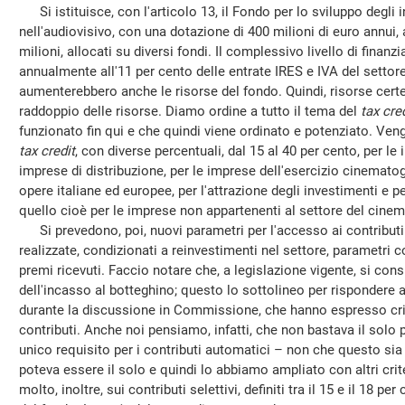
Si istituisce, con l'articolo 13, il Fondo per lo sviluppo degli 
nell'audiovisivo, con una dotazione di 400 milioni di euro annui, a
milioni, allocati su diversi fondi. Il complessivo livello di fin
annualmente all'11 per cento delle entrate IRES e IVA del settor
aumenterebbero anche le risorse del fondo. Quindi, risorse certe
raddoppio delle risorse. Diamo ordine a tutto il tema del
tax cred
funzionato fin qui e che quindi viene ordinato e potenziato. Vengono
tax credit
, con diverse percentuali, dal 15 al 40 per cento, per le
imprese di distribuzione, per le imprese dell'esercizio cinemato
opere italiane ed europee, per l'attrazione degli investimenti e p
quello cioè per le imprese non appartenenti al settore del cinema
Si prevedono, poi, nuovi parametri per l'accesso ai contributi 
realizzate, condizionati a reinvestimenti nel settore, parametri c
premi ricevuti. Faccio notare che, a legislazione vigente, si con
dell'incasso al botteghino; questo lo sottolineo per rispondere al
durante la discussione in Commissione, che hanno espresso crit
contributi. Anche noi pensiamo, infatti, che non bastava il sol
unico requisito per i contributi automatici – non che questo sia
poteva essere il solo e quindi lo abbiamo ampliato con altri crite
molto, inoltre, sui contributi selettivi, definiti tra il 15 e il 18