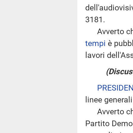
dell'audiovis
3181.
Avverto che
tempi
è pubbl
lavori dell'
(Discus
PRESIDE
linee generali
Avverto che 
Partito Demo