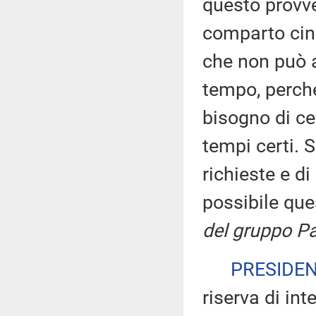
questo provve
comparto cine
che non può a
tempo, perché
bisogno di cer
tempi certi. 
richieste e d
possibile qu
del gruppo Pa
PRESIDE
riserva di int