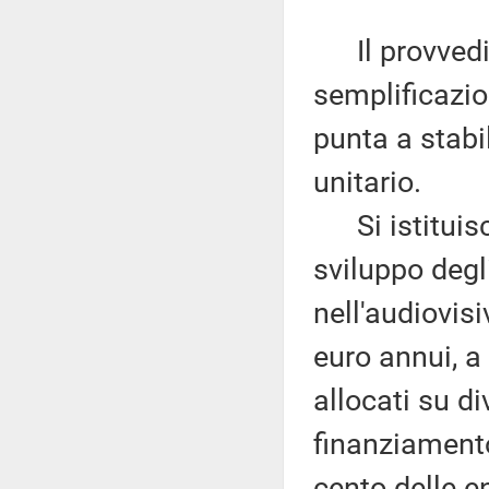
Il provvedim
semplificazion
punta a stabil
unitario.
Si istituisce
sviluppo degl
nell'audiovis
euro annui, a 
allocati su di
finanziament
cento delle e