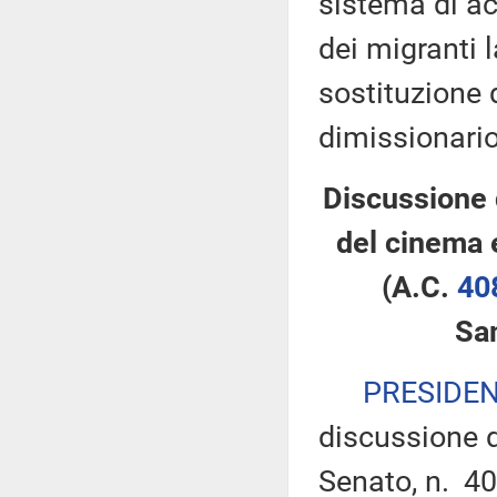
sistema di ac
dei migranti 
sostituzione 
dimissionario
Discussione 
del cinema 
(A.C.
40
Sa
PRESIDE
discussione d
Senato, n. 40