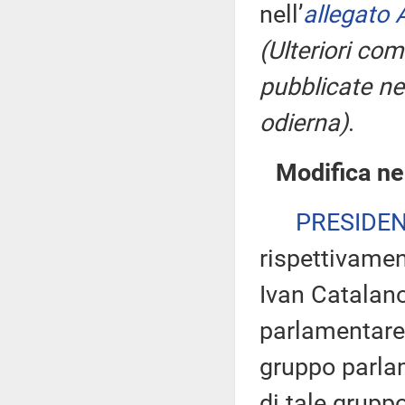
nell’
allegato 
(Ulteriori co
pubblicate nel
odierna)
.
Modifica ne
PRESIDE
rispettivamen
Ivan Catalano
parlamentare 
gruppo parlam
di tale gruppo