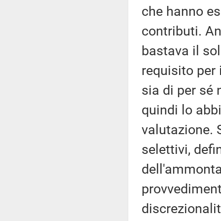
che hanno esp
contributi. A
bastava il so
requisito per
sia di per sé
quindi lo abbi
valutazione. S
selettivi, defi
dell'ammonta
provvedimento
discrezionalit