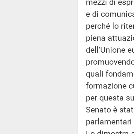
mezzi di espr
e di comunica
perché lo rit
piena attuazio
dell'Unione 
promuovendo e
quali fondame
formazione cu
per questa su
Senato è stat
parlamentari 
Lo dimostra an