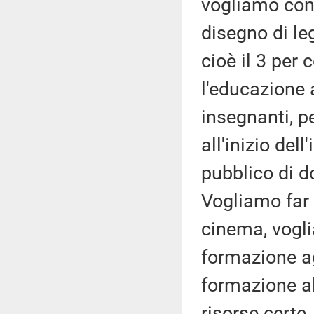
vogliamo cons
disegno di le
cioè il 3 per 
l'educazione 
insegnanti, p
all'inizio del
pubblico di do
Vogliamo far 
cinema, vogli
formazione agl
formazione a
risorse certe,