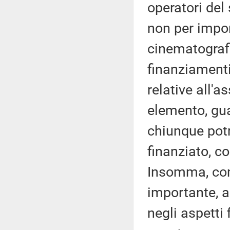
operatori del
non per import
cinematografi
finanziamenti
relative all'a
elemento, gua
chiunque potr
finanziato, co
Insomma, com
importante, a
negli aspetti 