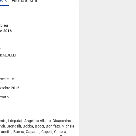
tero
Formato Xml
mblea
e 2016
BALDELLI
ecedente.
ottobre 2016.
ovato.
nto, i deputati Angelino Alfano, Gioacchino
ndi, Biondelli, Bobba, Bocci, Bonifazi, Michele
runetta, Bueno, Caparini, Capelli, Casero,