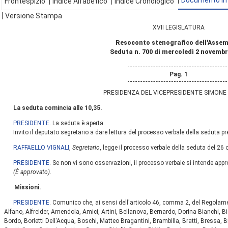
Documento In
Frontespizio
Indice Alfabetico
Indice Cronologico
Versione Stampa
XVII LEGISLATURA
Resoconto stenografico dell'Asse
Seduta n. 700 di mercoledì 2 novembr
Pag. 1
PRESIDENZA DEL VICEPRESIDENTE SIMONE 
La seduta comincia alle 10,35.
PRESIDENTE
. La seduta è aperta.
Invito il deputato segretario a dare lettura del processo verbale della seduta pr
RAFFAELLO VIGNALI
,
Segretario
, legge il processo verbale della seduta del 26 
PRESIDENTE
. Se non vi sono osservazioni, il processo verbale si intende appr
(È approvato).
Missioni.
PRESIDENTE
. Comunico che, ai sensi dell'articolo 46, comma 2, del Regolame
Alfano, Alfreider, Amendola, Amici, Artini, Bellanova, Bernardo, Dorina Bianchi, Bi
Bordo, Borletti Dell'Acqua, Boschi, Matteo Bragantini, Brambilla, Bratti, Bressa, B