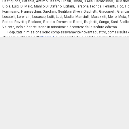
Castiglione, Catania, Antimo Cesaro, Cirielli, Costa, D'Alia, Dambruoso, De Menec
Gioia, Luigi Di Maio, Manlio Di Stefano, Epifani, Faraone, Fedriga, Ferranti, Fico, F
Formisano, Franceschini, Garofani, Gentiloni Silveri, Giachetti, Giacomelli, Giancarl
Locatelli, Lorenzin, Losacco, Lotti, Lupi, Madia, Manciulli, Marazziti, Merlo, Meta, M
Portas, Ravetto, Realacci, Rosato, Domenico Rossi, Rughetti, Sanga, Sani, Scalfar
Valente, Velo e Zanetti sono in missione a decorrere dalla seduta odierna.
I deputati in missione sono complessivamente novantaquattro, come risulta da
che sarà pubblicato nell’
allegato A
al resoconto della seduta odierna
(Ulteriori co
nell’
allegato A
al resoconto della seduta odierna)
.
Modifica nella composizione di gruppi parlamentari.
PRESIDENTE
. Comunico che, con lettere pervenute rispettivamente in data 27 
Mara Mucci, già iscritti al gruppo parlamentare Misto, hanno dichiarato di aderire 
presidenza di tale gruppo, con distinte lettere, rispettivamente in data 27 e 28 ot
richieste.
Modifica nella composizione della Commissione parlamentare di inchiest
identificazione e trattenimento dei migranti.
PRESIDENTE
. Comunico che la Presidente della Camera ha chiamato a far
Pag. 2
parte della Commissione parlamentare di inchiesta sul sistema di accoglienza, ide
deputata Camilla Sgambato, in sostituzione del deputato Khalid Chaouki, dimiss