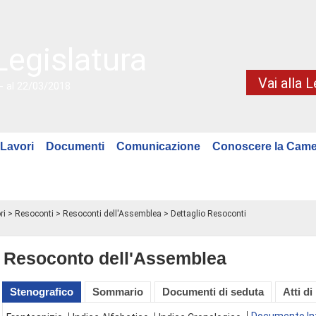
Legislatura
Vai alla 
- al 22/03/2018
Lavori
Documenti
Comunicazione
Conoscere la Came
ri
>
Resoconti
>
Resoconti dell'Assemblea
> Dettaglio Resoconti
Resoconto dell'Assemblea
Stenografico
Sommario
Documenti di seduta
Atti di