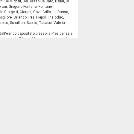
h, De Micheli, Del Basso De Caro, Dellai, Di
ioroni, Gregorio Fontana, Fontanelli,
o Giorgetti, Giorgis, Gozi, Grillo, La Russa,
igliore, Orlando, Pes, Piepoli, Pisicchio,
otto, Schullian, Scotto, Tabacci, Valeria
ll'elenco depositato presso la Presidenza e
municazioni all'Assemblea saranno pubblicate
e 28 ottobre 2016, i deputati Ivan Catalano e
al gruppo parlamentare Civici e Innovatori. La
tobre 2016, ha comunicato di aver accolto le
a sul sistema di accoglienza,
ntificazione e trattenimento dei migranti la
ionario.