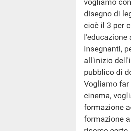
vogliamo cons
disegno di le
cioè il 3 per 
l'educazione 
insegnanti, p
all'inizio del
pubblico di do
Vogliamo far 
cinema, vogli
formazione agl
formazione a
risorse certe,