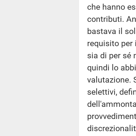
che hanno esp
contributi. A
bastava il so
requisito per
sia di per sé
quindi lo abbi
valutazione. S
selettivi, defi
dell'ammonta
provvedimento
discrezionalit