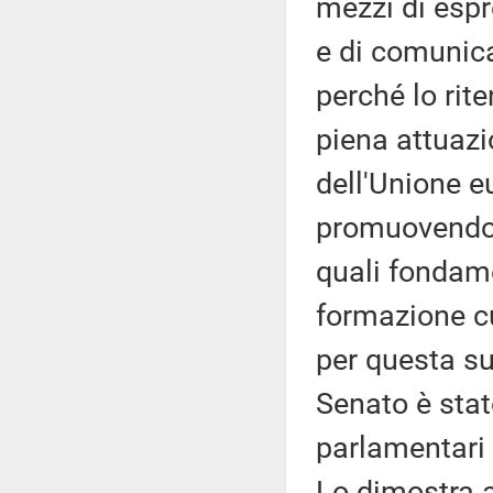
mezzi di espr
e di comunica
perché lo rit
piena attuazio
dell'Unione 
promuovendo e
quali fondame
formazione cu
per questa su
Senato è stat
parlamentari 
Lo dimostra an