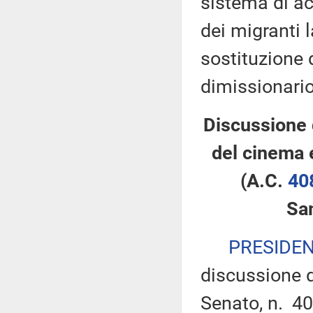
sistema di ac
dei migranti 
sostituzione 
dimissionario
Discussione 
del cinema 
(A.C.
40
Sa
PRESIDE
discussione d
Senato, n. 40