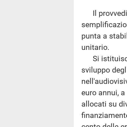
Il provvedim
semplificazion
punta a stabil
unitario.
Si istituisce
sviluppo degl
nell'audiovis
euro annui, a 
allocati su di
finanziament
cento delle e