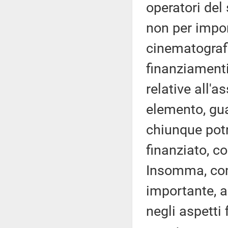
operatori del
non per import
cinematografi
finanziamenti
relative all'a
elemento, gua
chiunque potr
finanziato, co
Insomma, com
importante, a
negli aspetti 