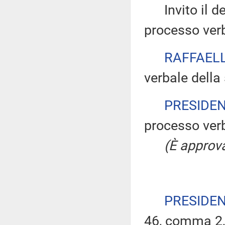
Invito il dep
processo verb
RAFFAELL
verbale della
PRESIDE
processo verb
(È approva
PRESIDE
46, comma 2,