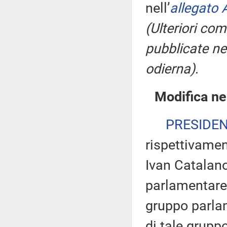
nell’
allegato 
(Ulteriori co
pubblicate nel
odierna)
.
Modifica ne
PRESIDE
rispettivamen
Ivan Catalano
parlamentare 
gruppo parlam
di tale gruppo