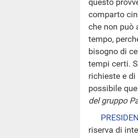
questo provve
comparto cine
che non può a
tempo, perché
bisogno di cer
tempi certi. 
richieste e d
possibile qu
del gruppo Pa
PRESIDE
riserva di int