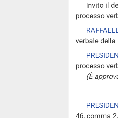
Invito il dep
processo verb
RAFFAELL
verbale della
PRESIDE
processo verb
(È approva
PRESIDE
46, comma 2,