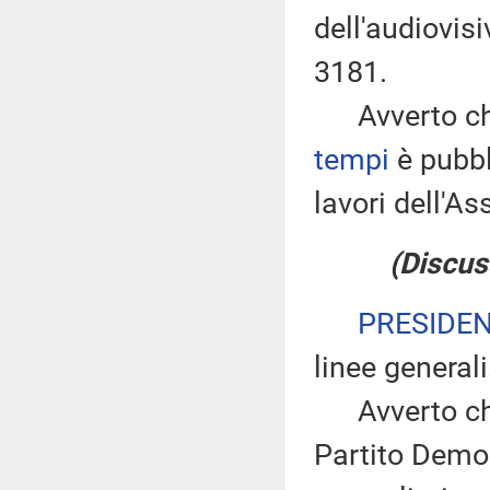
dell'audiovis
3181.
Avverto che
tempi
è pubbl
lavori dell'
(Discus
PRESIDE
linee generali
Avverto che 
Partito Demo