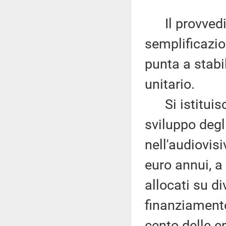
Il provvedim
semplificazion
punta a stabil
unitario.
Si istituisce
sviluppo degl
nell'audiovis
euro annui, a 
allocati su di
finanziament
cento delle e