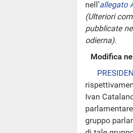
nell’
allegato 
(Ulteriori co
pubblicate nel
odierna)
.
Modifica ne
PRESIDE
rispettivamen
Ivan Catalano
parlamentare 
gruppo parlam
di tale gruppo