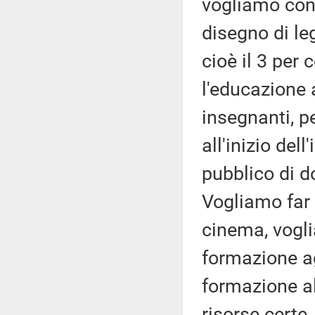
vogliamo cons
disegno di le
cioè il 3 per 
l'educazione 
insegnanti, p
all'inizio del
pubblico di do
Vogliamo far 
cinema, vogli
formazione agl
formazione a
risorse certe,