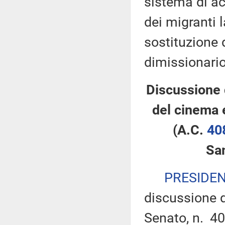
sistema di ac
dei migranti 
sostituzione 
dimissionario
Discussione 
del cinema 
(A.C.
40
Sa
PRESIDE
discussione d
Senato, n. 40