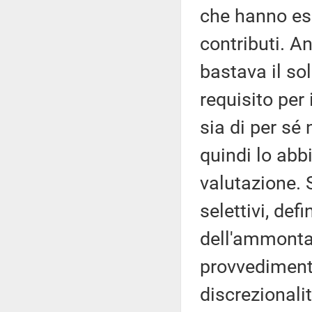
che hanno esp
contributi. A
bastava il so
requisito per
sia di per sé
quindi lo abbi
valutazione. S
selettivi, defi
dell'ammonta
provvedimento
discrezionalit