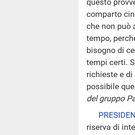
questo provve
comparto cine
che non può a
tempo, perché
bisogno di cer
tempi certi. 
richieste e d
possibile qu
del gruppo Pa
PRESIDE
riserva di int