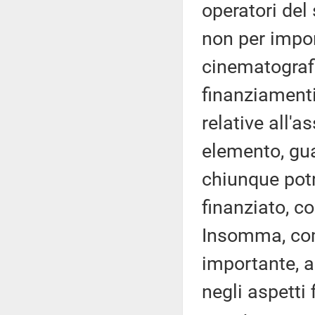
operatori del
non per import
cinematografi
finanziamenti
relative all'a
elemento, gua
chiunque potr
finanziato, co
Insomma, com
importante, a
negli aspetti 