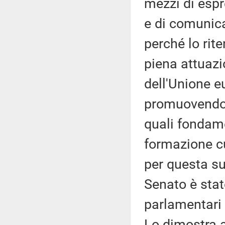
mezzi di espr
e di comunica
perché lo rit
piena attuazio
dell'Unione 
promuovendo e
quali fondame
formazione cu
per questa su
Senato è stat
parlamentari 
Lo dimostra an