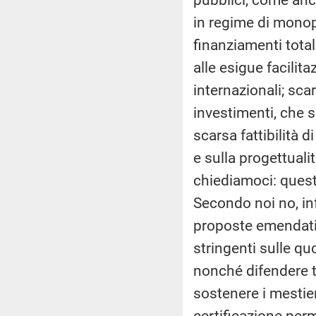
in regime di monop
finanziamenti tota
alle esigue facilita
internazionali; sca
investimenti, che s
scarsa fattibilità d
e sulla progettuali
chiediamoci: questo
Secondo noi no, in
proposte emendative
stringenti sulle qu
nonché difendere t
sostenere i mestier
certificazione per