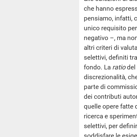
che hanno espresso
pensiamo, infatti,
unico requisito per
negativo –, ma non
altri criteri di valu
selettivi, definiti 
fondo. La
ratio
del 
discrezionalità, ch
parte di commissio
dei contributi auto
quelle opere fatte 
ricerca e speriment
selettivi, per defin
soddisfare le esig