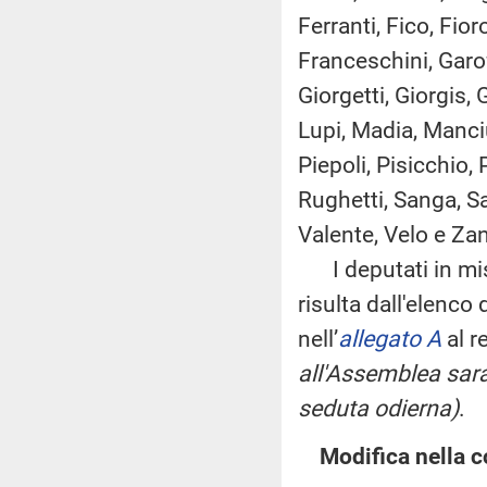
Ferranti, Fico, Fio
Franceschini, Garof
Giorgetti, Giorgis, 
Lupi, Madia, Manciu
Piepoli, Pisicchio,
Rughetti, Sanga, Sa
Valente, Velo e Za
I deputati in mi
risulta dall'elenco
nell’
allegato A
al r
all'Assemblea sara
seduta odierna)
.
Modifica nella 