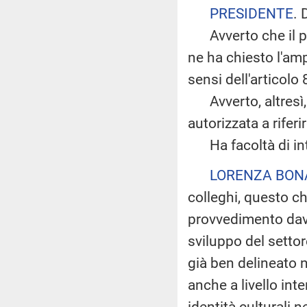
PRESIDENTE
. 
Avverto che il pr
ne ha chiesto l'amp
sensi dell'articol
Avverto, altresì, 
autorizzata a rifer
Ha facoltà di inte
LORENZA BON
colleghi, questo c
provvedimento davv
sviluppo del setto
già ben delineato n
anche a livello int
identità culturali 