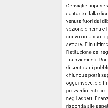
Consiglio superior
scaturito dalla di
venuta fuori dal d
sezione cinema e la
nuovo organismo pe
settore. E in ultim
l'istituzione del r
finanziamenti. Racc
di contributi pubbl
chiunque potrà sape
oggi, invece, è dif
provvedimento impo
negli aspetti fina
risponda alle aspe