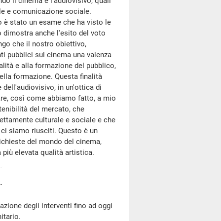
 il cinema e l'audiovisivo, quali
ale e comunicazione sociale.
o è stato un esame che ha visto le
o dimostra anche l'esito del voto
tengo che il nostro obiettivo,
nti pubblici sul cinema una valenza
alità e alla formazione del pubblico,
della formazione. Questa finalità
ell'audiovisivo, in un'ottica di
are, così come abbiamo fatto, a mio
enibilità del mercato, che
ettamente culturale e sociale e che
ci siamo riusciti. Questo è un
richieste del mondo del cinema,
 più elevata qualità artistica.
zione degli interventi fino ad oggi
itario.