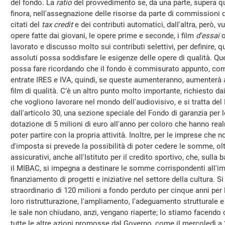
del fondo. La
ratio
del provvedimento se, da una parte, supera que
finora, nell'assegnazione delle risorse da parte di commissioni 
citati del
tax credit
e dei contributi automatici, dall'altra, però,
opere fatte dai giovani, le opere prime e seconde, i film
d'essai
o
lavorato e discusso molto sui contributi selettivi, per definire, q
assoluti possa soddisfare le esigenze delle opere di qualità. Qu
possa fare ricordando che il fondo è commisurato appunto, come
entrate IRES e IVA, quindi, se queste aumenteranno, aumenterà 
film di qualità. C’è un altro punto molto importante, richiesto da
che vogliono lavorare nel mondo dell'audiovisivo, e si tratta de
dall'articolo 30, una sezione speciale del Fondo di garanzia per
dotazione di 5 milioni di euro all'anno per coloro che hanno re
poter partire con la propria attività. Inoltre, per le imprese che n
d'imposta si prevede la possibilità di poter cedere le somme, ol
assicurativi, anche all'Istituto per il credito sportivo, che, sull
il MIBAC, si impegna a destinare le somme corrispondenti all'imp
finanziamento di progetti e iniziative nel settore della cultura.
straordinario di 120 milioni a fondo perduto per cinque anni per 
loro ristrutturazione, l'ampliamento, l'adeguamento strutturale 
le sale non chiudano, anzi, vengano riaperte; lo stiamo facend
tutte le altre azioni promosse dal Governo, come il mercoledì a 