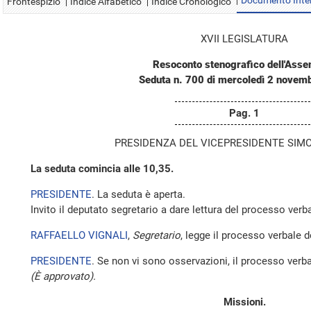
Documento Inte
Frontespizio
Indice Alfabetico
Indice Cronologico
XVII LEGISLATURA
Resoconto stenografico dell'Ass
Seduta n. 700 di mercoledì 2 novem
Pag. 1
PRESIDENZA DEL VICEPRESIDENTE SIMO
La seduta comincia alle 10,35.
PRESIDENTE
. La seduta è aperta.
Invito il deputato segretario a dare lettura del processo verba
RAFFAELLO VIGNALI
,
Segretario
, legge il processo verbale 
PRESIDENTE
. Se non vi sono osservazioni, il processo verba
(È approvato).
Missioni.