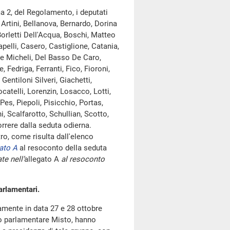
a 2, del Regolamento, i deputati
Artini, Bellanova, Bernardo, Dorina
Borletti Dell'Acqua, Boschi, Matteo
apelli, Casero, Castiglione, Catania,
De Micheli, Del Basso De Caro,
, Fedriga, Ferranti, Fico, Fioroni,
entiloni Silveri, Giachetti,
ocatelli, Lorenzin, Losacco, Lotti,
Pes, Piepoli, Pisicchio, Portas,
, Scalfarotto, Schullian, Scotto,
rrere dalla seduta odierna.
, come risulta dall'elenco
ato A
al resoconto della seduta
te nell’
allegato A
al resoconto
arlamentari.
amente in data 27 e 28 ottobre
ppo parlamentare Misto, hanno