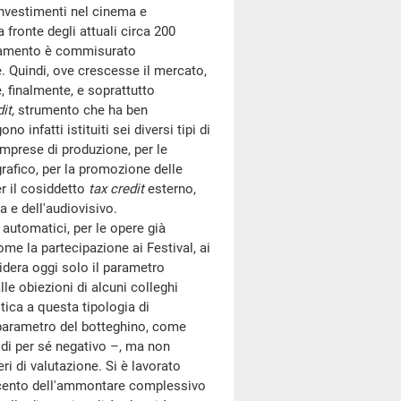
investimenti nel cinema e
 fronte degli attuali circa 200
anziamento è commisurato
e. Quindi, ove crescesse il mercato,
, finalmente, e soprattutto
it,
strumento che ha ben
 infatti istituiti sei diversi tipi di
 imprese di produzione, per le
grafico, per la promozione delle
er il cosiddetto
tax credit
esterno,
 e dell'audiovisivo.
automatici, per le opere già
ome la partecipazione ai Festival, ai
sidera oggi solo il parametro
le obiezioni di alcuni colleghi
ica a questa tipologia di
o parametro del botteghino, come
 di per sé negativo –, ma non
ri di valutazione. Si è lavorato
 per cento dell'ammontare complessivo