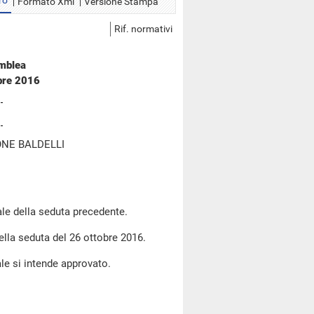
ro
Formato Xml
Versione Stampa
Rif. normativi
emblea
bre 2016
NE BALDELLI
le della seduta precedente.
della seduta del 26 ottobre 2016.
le si intende approvato.