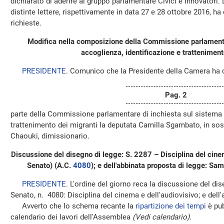
dichiarato di aderire al gruppo parlamentare Civici e Innovatori.
distinte lettere, rispettivamente in data 27 e 28 ottobre 2016, h
richieste.
Modifica nella composizione della Commissione parlamenta
accoglienza, identificazione e tratteniment
PRESIDENTE
. Comunico che la Presidente della Camera ha 
Pag. 2
parte della Commissione parlamentare di inchiesta sul sistema d
trattenimento dei migranti la deputata Camilla Sgambato, in sos
Chaouki, dimissionario.
Discussione del disegno di legge: S. 2287 – Disciplina del cine
Senato) (A.C.
4080
); e dell'abbinata proposta di legge: S
PRESIDENTE
. L'ordine del giorno reca la discussione del di
Senato, n. 4080: Disciplina del cinema e dell'audiovisivo; e dell
Avverto che lo schema recante la
ripartizione dei tempi
è pub
calendario dei lavori dell'Assemblea
(Vedi calendario)
.