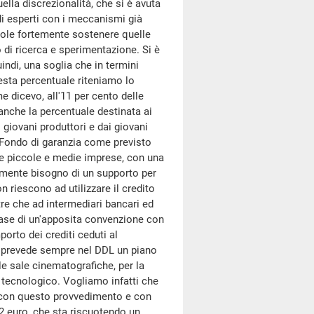
lla discrezionalità, che si è avuta
di esperti con i meccanismi già
 vuole fortemente sostenere quelle
 di ricerca e sperimentazione. Si è
uindi, una soglia che in termini
esta percentuale riteniamo lo
 dicevo, all'11 per cento delle
anche la percentuale destinata ai
i giovani produttori e dai giovani
l Fondo di garanzia come previsto
 le piccole e medie imprese, con una
almente bisogno di un supporto per
on riescono ad utilizzare il credito
tre che ad intermediari bancari ed
a base di un'apposita convenzione con
orto dei crediti ceduti al
 Si prevede sempre nel DDL un piano
le sale cinematografiche, per la
e tecnologico. Vogliamo infatti che
o con questo provvedimento e con
2 euro, che sta riscuotendo un