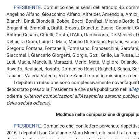
PRESIDENTE
. Comunico che, ai sensi dell'articolo 46, comm
Angelino Alfano, Gioacchino Alfano, Alfreider, Amendola, Amici, 
Bianchi, Bindi, Biondelli, Bobba, Bocci, Bonifazi, Michele Bordo, 
Bragantini, Brambilla, Bratti, Bressa, Brunetta, Bueno, Caparini, C
Antimo Cesaro, Cirielli, Costa, D'Alia, Dambruoso, De Menech, 
Dellai, Di Gioia, Luigi Di Maio, Manlio Di Stefano, Epifani, Faraone
Gregorio Fontana, Fontanelli, Formisano, Franceschini, Garofani, G
Giacomelli, Giancarlo Giorgetti, Giorgis, Gozi, Grillo, La Russa, L
Lupi, Madia, Manciulli, Marazziti, Merlo, Meta, Migliore, Orlando, 
Ravetto, Realacci, Rosato, Domenico Rossi, Rughetti, Sanga, Sani
Tabacci, Valeria Valente, Velo e Zanetti sono in missione a deco
I deputati in missione sono complessivamente novantaquattro
depositato presso la Presidenza e che sarà pubblicato nell’
alleg
odierna
(Ulteriori comunicazioni all'Assemblea saranno pubblica
della seduta odierna)
.
Modifica nella composizione di gruppi p
PRESIDENTE
. Comunico che, con lettere pervenute rispettiv
2016, i deputati Ivan Catalano e Mara Mucci, già iscritti al gru