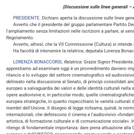
(Discussione sulle linee generali – 
PRESIDENTE
. Dichiaro aperta la discussione sulle linee gene
Avverto che il presidente del gruppo parlamentare Partito De
l'ampliamento senza limitazioni nelle iscrizioni a parlare, ai sen
Regolamento.
Avverto, altresì, che la VII Commissione (Cultura) si intende a
Ha facoltà di intervenire la relatrice, deputata Lorenza Bonac
LORENZA BONACCORSI
,
Relatrice.
Grazie Signor Presidente.
apprestiamo ad esaminare oggi è un provvedimento davvero impo
rilancio e lo sviluppo del settore cinematografico ed audiovisiv
delineato nella discussione al Senato, di princìpi consolidati anc
europeo a salvaguardia dei valori e delle identità culturali nella
opere audiovisive e, in particolar modo, quelle cinematografich
europea strategiche, in quanto rispecchiano le varietà culturali de
membri dell'Unione. Il disegno di legge richiama, quindi, le nor
internazionali, che definiscono il cinema e l'audiovisivo «fonda
artistica, di formazione culturale e di comunicazione sociale». 
ritengo di fondamentale importanza: dare piena attuazione alla Co