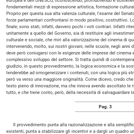
europea e dell'UNESCO, riconoscendo, promuovendo e sostenendo
fondamentali mezzi di espressione artistica, formazione cultur
Proprio per questa sua alta valenza culturale, l'esame del Senat
forze parlamentari confrontarsi in modo positivo, costruttivo. L
finale; sono stati, infatti, davvero pochi i voti contrari. Infatti ri
unitamente a quello del Governo, sia di restituire agli investime
culturale e sociale, che miri alla valorizzazione del cinema di qu
intervenendo, molto, sui nostri giovani, nelle scuole, negli anni 
deve però coniugarsi con le esigenze delle imprese del cinema e d
complessivo sviluppo del settore. Si tratta quindi di contemper
giudizio, in questo provvedimento, la logica economica e la sost
tenderebbe ad omogeneizzare i contenuti, con una logica più str
però va verso una maggiore originalità. Come dicevo, credo che 
testo pieno di innovazione, ma che innova avendo ascoltato le 
tutto, e che tiene conto, però, della necessità di salvaguardare la
Pag. 3
Il provvedimento punta alla razionalizzazione e alla semplifica
esistenti, punta a stabilizzare gli incentivi e a dargli un quadro un