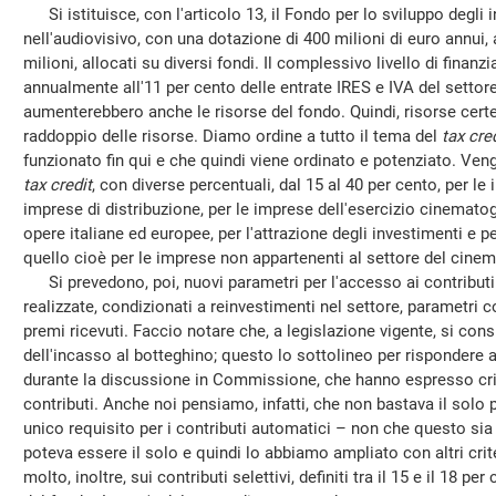
Si istituisce, con l'articolo 13, il Fondo per lo sviluppo degli 
nell'audiovisivo, con una dotazione di 400 milioni di euro annui, a
milioni, allocati su diversi fondi. Il complessivo livello di fin
annualmente all'11 per cento delle entrate IRES e IVA del settor
aumenterebbero anche le risorse del fondo. Quindi, risorse certe
raddoppio delle risorse. Diamo ordine a tutto il tema del
tax cred
funzionato fin qui e che quindi viene ordinato e potenziato. Vengono
tax credit
, con diverse percentuali, dal 15 al 40 per cento, per le
imprese di distribuzione, per le imprese dell'esercizio cinemato
opere italiane ed europee, per l'attrazione degli investimenti e p
quello cioè per le imprese non appartenenti al settore del cinema
Si prevedono, poi, nuovi parametri per l'accesso ai contributi 
realizzate, condizionati a reinvestimenti nel settore, parametri c
premi ricevuti. Faccio notare che, a legislazione vigente, si con
dell'incasso al botteghino; questo lo sottolineo per rispondere al
durante la discussione in Commissione, che hanno espresso crit
contributi. Anche noi pensiamo, infatti, che non bastava il sol
unico requisito per i contributi automatici – non che questo sia
poteva essere il solo e quindi lo abbiamo ampliato con altri crite
molto, inoltre, sui contributi selettivi, definiti tra il 15 e il 18