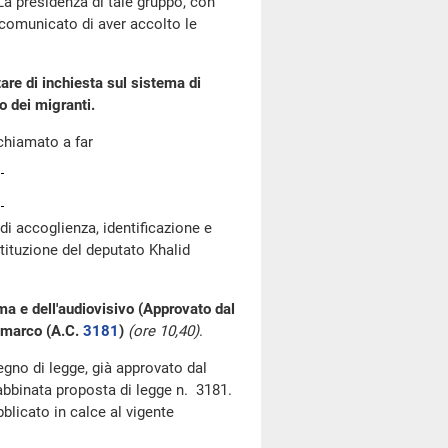
 La presidenza di tale gruppo, con
a comunicato di aver accolto le
re di inchiesta sul sistema di
o dei migranti.
chiamato a far
i accoglienza, identificazione e
tituzione del deputato Khalid
ma e dell'audiovisivo (Approvato dal
ammarco (A.C.
3181
)
(ore 10,40)
.
segno di legge, già approvato dal
'abbinata proposta di legge n. 3181.
blicato in calce al vigente