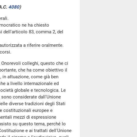
A.C.
4080
)
rali.
mocratico ne ha chiesto
si dell'articolo 83, comma 2, del
utorizzata a riferire oralmente.
corsi.
 Onorevoli colleghi, questo che ci
rtante, che ha come obiettivo il
o, in attuazione, come già ben
he a livello internazionale ed
 società globale e tecnologica. Le
e sono considerate dall'Unione
lle diverse tradizioni degli Stati
me costituzionali europee e
mentali mezzi di espressione
Insisto su questo tema, perché lo
stituzione e ai trattati dell'Unione