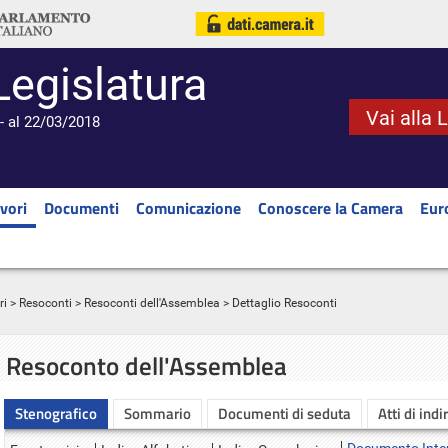
Legislatura
Vai alla 
- al 22/03/2018
vori
Documenti
Comunicazione
Conoscere la Camera
Eur
ri
>
Resoconti
>
Resoconti dell'Assemblea
> Dettaglio Resoconti
Resoconto dell'Assemblea
Stenografico
Sommario
Documenti di seduta
Atti di indi