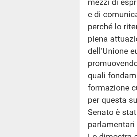
mezzi di espr
e di comunica
perché lo rit
piena attuazio
dell'Unione 
promuovendo e
quali fondame
formazione cu
per questa su
Senato è stat
parlamentari 
Lo dimostra an