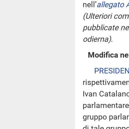
nell’
allegato 
(Ulteriori co
pubblicate nel
odierna)
.
Modifica ne
PRESIDE
rispettivamen
Ivan Catalano
parlamentare 
gruppo parlam
di tale gruppo