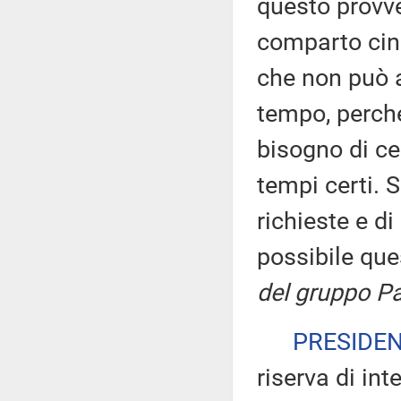
questo provve
comparto cine
che non può a
tempo, perché
bisogno di cer
tempi certi. 
richieste e d
possibile qu
del gruppo Pa
PRESIDE
riserva di int