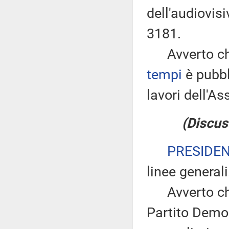
dell'audiovis
3181.
Avverto che
tempi
è pubbl
lavori dell'
(Discus
PRESIDE
linee generali
Avverto che 
Partito Demo