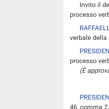
Invito il dep
processo verb
RAFFAELL
verbale della
PRESIDE
processo verb
(È approva
PRESIDE
46, comma 2,