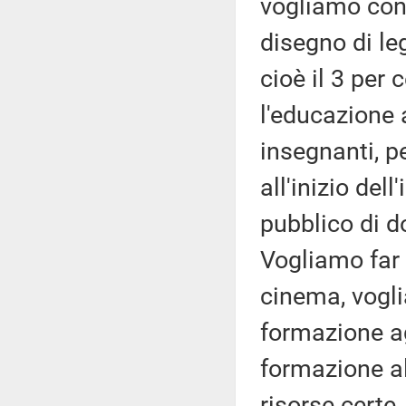
vogliamo cons
disegno di le
cioè il 3 per 
l'educazione 
insegnanti, p
all'inizio del
pubblico di do
Vogliamo far 
cinema, vogli
formazione agl
formazione a
risorse certe,