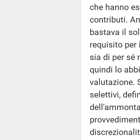
che hanno esp
contributi. A
bastava il so
requisito per
sia di per sé
quindi lo abbi
valutazione. S
selettivi, defi
dell'ammonta
provvedimento
discrezionalit