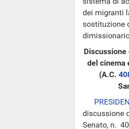
sistema di ac
dei migranti 
sostituzione 
dimissionario
Discussione 
del cinema 
(A.C.
40
Sa
PRESIDE
discussione d
Senato, n. 40