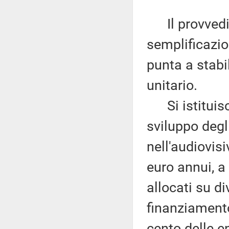
Il provvedim
semplificazion
punta a stabil
unitario.
Si istituisce
sviluppo degl
nell'audiovis
euro annui, a 
allocati su di
finanziament
cento delle e