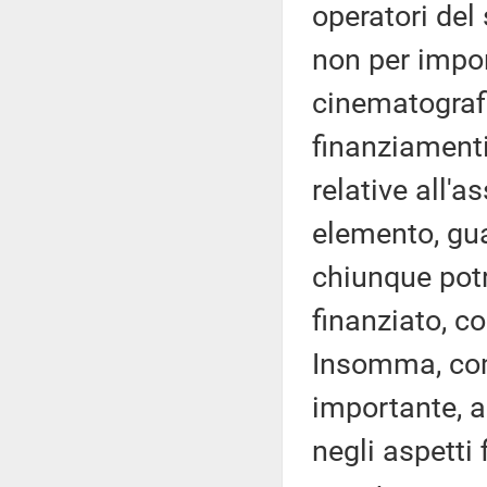
operatori del
non per import
cinematografi
finanziamenti
relative all'a
elemento, gua
chiunque potr
finanziato, co
Insomma, com
importante, a
negli aspetti 