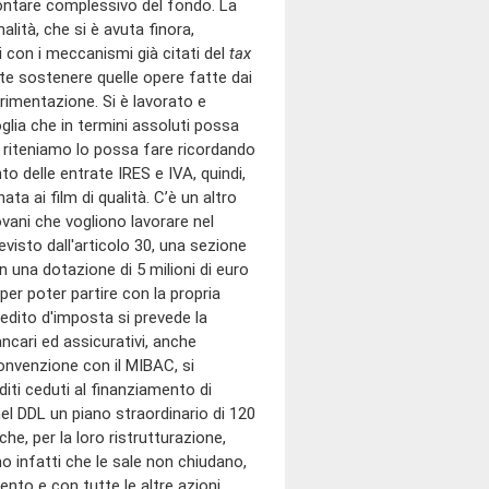
ammontare complessivo del fondo. La
lità, che si è avuta finora,
i con i meccanismi già citati del
tax
nte sostenere quelle opere fatte dai
erimentazione. Si è lavorato e
oglia che in termini assoluti possa
e riteniamo lo possa fare ricordando
o delle entrate IRES e IVA, quindi,
 ai film di qualità. C’è un altro
ovani che vogliono lavorare nel
visto dall'articolo 30, una sezione
n una dotazione di 5 milioni di euro
er poter partire con la propria
credito d'imposta si prevede la
ncari ed assicurativi, anche
 convenzione con il MIBAC, si
iti ceduti al finanziamento di
nel DDL un piano straordinario di 120
he, per la loro ristrutturazione,
 infatti che le sale non chiudano,
nto e con tutte le altre azioni