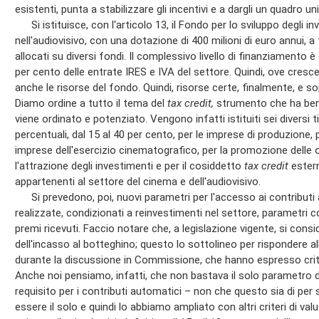
esistenti, punta a stabilizzare gli incentivi e a dargli un quadro uni
Si istituisce, con l'articolo 13, il Fondo per lo sviluppo degli i
nell'audiovisivo, con una dotazione di 400 milioni di euro annui, a f
allocati su diversi fondi. Il complessivo livello di finanziament
per cento delle entrate IRES e IVA del settore. Quindi, ove cres
anche le risorse del fondo. Quindi, risorse certe, finalmente, e s
Diamo ordine a tutto il tema del
tax credit,
strumento che ha ben 
viene ordinato e potenziato. Vengono infatti istituiti sei diversi ti
percentuali, dal 15 al 40 per cento, per le imprese di produzione, p
imprese dell'esercizio cinematografico, per la promozione delle o
l'attrazione degli investimenti e per il cosiddetto
tax credit
estern
appartenenti al settore del cinema e dell'audiovisivo.
Si prevedono, poi, nuovi parametri per l'accesso ai contributi a
realizzate, condizionati a reinvestimenti nel settore, parametri c
premi ricevuti. Faccio notare che, a legislazione vigente, si cons
dell'incasso al botteghino; questo lo sottolineo per rispondere all
durante la discussione in Commissione, che hanno espresso critic
Anche noi pensiamo, infatti, che non bastava il solo parametro 
requisito per i contributi automatici – non che questo sia di pe
essere il solo e quindi lo abbiamo ampliato con altri criteri di valu