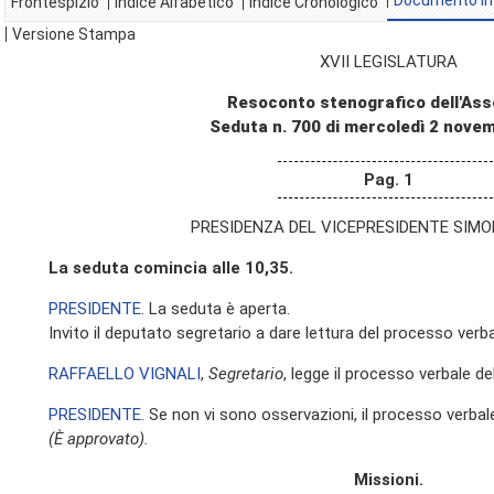
Documento In
Frontespizio
Indice Alfabetico
Indice Cronologico
Versione Stampa
XVII LEGISLATURA
Resoconto stenografico dell'As
Seduta n. 700 di mercoledì 2 nove
Pag. 1
PRESIDENZA DEL VICEPRESIDENTE SIMO
La seduta comincia alle 10,35.
PRESIDENTE
. La seduta è aperta.
Invito il deputato segretario a dare lettura del processo verba
RAFFAELLO VIGNALI
,
Segretario
, legge il processo verbale d
PRESIDENTE
. Se non vi sono osservazioni, il processo verbal
(È approvato).
Missioni.