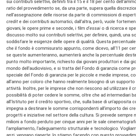
sui contributi selettivi, definiti tra il 15 e il 18 per cento dell'
ratio
del provvedimento se, da una parte, supera quella discreziona
nell'assegnazione delle risorse da parte di commissioni di espert
credit
e dei contributi automatici, dall'altra, però, vuole forteme
giovani, le opere prime e seconde, i film
d'essai
o di ricerca e sp
discusso molto sui contributi selettivi, per definire, quindi, una s
soddisfare le esigenze delle opere di qualità. Questa percentual
che il fondo è commisurato appunto, come dicevo, all'11 per cent
se queste aumenteranno, aumenterà anche la percentuale destinata
punto molto importante, richiesto dai giovani produttori e dai gi
mondo dell'audiovisivo, e si tratta del Fondo di garanzia come pre
speciale del Fondo di garanzia per le piccole e medie imprese, co
all'anno per coloro che hanno realmente bisogno di un supporto p
attività. Inoltre, per le imprese che non riescono ad utilizzare il 
possibilità di poter cedere le somme, oltre che ad intermediari ba
all'Istituto per il credito sportivo, che, sulla base di un'apposita
impegna a destinare le somme corrispondenti all'importo dei cred
progetti e iniziative nel settore della cultura. Si prevede sempre 
milioni a fondo perduto per cinque anni per le sale cinematografic
l'ampliamento, l'adeguamento strutturale e tecnologico. Vogliamo
anzi, vengano riaperte; lo stiamo facendo con questo provvedime