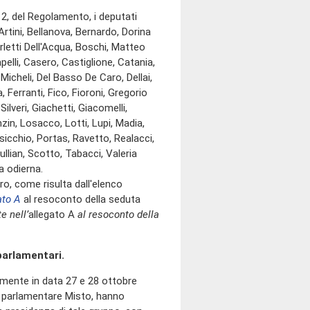
 2, del Regolamento, i deputati
rtini, Bellanova, Bernardo, Dorina
orletti Dell'Acqua, Boschi, Matteo
pelli, Casero, Castiglione, Catania,
Micheli, Del Basso De Caro, Dellai,
, Ferranti, Fico, Fioroni, Gregorio
ilveri, Giachetti, Giacomelli,
nzin, Losacco, Lotti, Lupi, Madia,
Pisicchio, Portas, Ravetto, Realacci,
llian, Scotto, Tabacci, Valeria
a odierna.
 come risulta dall'elenco
ato A
al resoconto della seduta
e nell’
allegato A
al resoconto della
parlamentari.
amente in data 27 e 28 ottobre
po parlamentare Misto, hanno