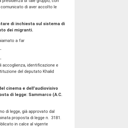
La presidenza di tale gruppo, con
a comunicato di aver accolto le
are di inchiesta sul sistema di
to dei migranti.
hiamato a far
 accoglienza, identificazione e
tituzione del deputato Khalid
del cinema e dell'audiovisivo
posta di legge: Sammarco (A.C.
gno di legge, già approvato dal
bbinata proposta di legge n. 3181.
blicato in calce al vigente