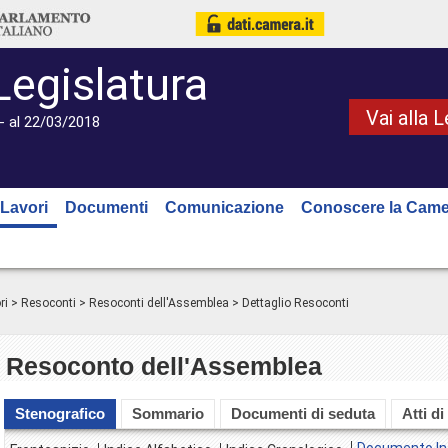
Legislatura
Vai alla 
- al 22/03/2018
Lavori
Documenti
Comunicazione
Conoscere la Came
ri
>
Resoconti
>
Resoconti dell'Assemblea
> Dettaglio Resoconti
Resoconto dell'Assemblea
Stenografico
Sommario
Documenti di seduta
Atti di