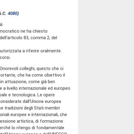
A.C.
4080
)
i.
mocratico ne ha chiesto
 dell'articolo 83, comma 2, del
torizzata a riferire oralmente.
corsi.
Onorevoli colleghi, questo che ci
rtante, che ha come obiettivo il
, in attuazione, come già ben
e a livello internazionale ed europeo
lobale e tecnologica. Le opere
considerate dall'Unione europea
se tradizioni degli Stati membri
ionali europee e internazionali, che
ressione artistica, di formazione
perché lo ritengo di fondamentale