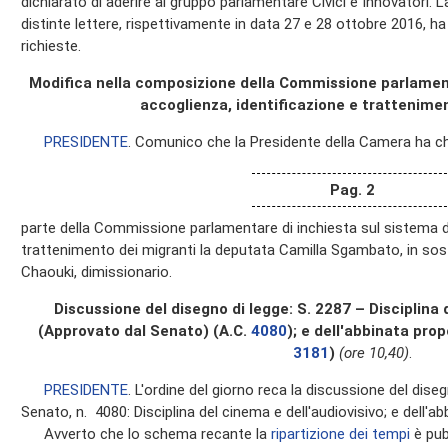
dichiarato di aderire al gruppo parlamentare Civici e Innovatori. 
distinte lettere, rispettivamente in data 27 e 28 ottobre 2016, h
richieste.
Modifica nella composizione della Commissione parlament
accoglienza, identificazione e trattenimen
PRESIDENTE
. Comunico che la Presidente della Camera ha c
Pag. 2
parte della Commissione parlamentare di inchiesta sul sistema di
trattenimento dei migranti la deputata Camilla Sgambato, in sos
Chaouki, dimissionario.
Discussione del disegno di legge: S. 2287 – Disciplina 
(Approvato dal Senato) (A.C.
4080
); e dell'abbinata pro
3181
)
(ore 10,40)
.
PRESIDENTE
. L'ordine del giorno reca la discussione del dise
Senato, n. 4080: Disciplina del cinema e dell'audiovisivo; e dell'a
Avverto che lo schema recante la
ripartizione dei tempi
è pub