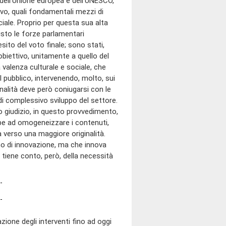
 dell'Unione europea e dell'UNESCO,
vo, quali fondamentali mezzi di
iale. Proprio per questa sua alta
isto le forze parlamentari
ito del voto finale; sono stati,
 obiettivo, unitamente a quello del
a valenza culturale e sociale, che
l pubblico, intervenendo, molto, sui
inalità deve però coniugarsi con le
 di complessivo sviluppo del settore.
o giudizio, in questo provvedimento,
bbe ad omogeneizzare i contenuti,
 verso una maggiore originalità.
no di innovazione, ma che innova
 tiene conto, però, della necessità
ione degli interventi fino ad oggi