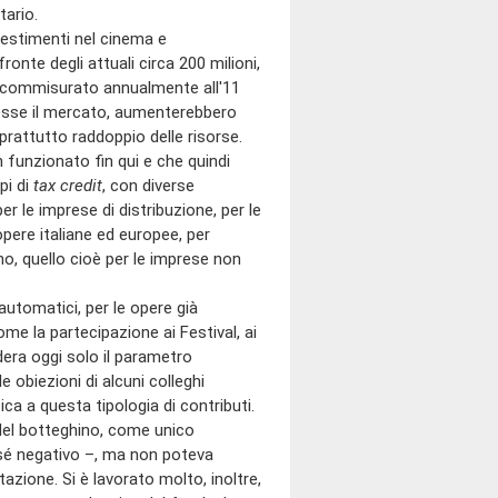
tario.
nvestimenti nel cinema e
ronte degli attuali circa 200 milioni,
o è commisurato annualmente all'11
cesse il mercato, aumenterebbero
oprattutto raddoppio delle risorse.
funzionato fin qui e che quindi
pi di
tax credit
, con diverse
er le imprese di distribuzione, per le
pere italiane ed europee, per
o, quello cioè per le imprese non
utomatici, per le opere già
ome la partecipazione ai Festival, ai
idera oggi solo il parametro
e obiezioni di alcuni colleghi
a a questa tipologia di contributi.
del botteghino, come unico
r sé negativo –, ma non poteva
tazione. Si è lavorato molto, inoltre,