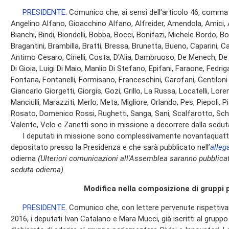
PRESIDENTE
. Comunico che, ai sensi dell'articolo 46, comma
Angelino Alfano, Gioacchino Alfano, Alfreider, Amendola, Amici, A
Bianchi, Bindi, Biondelli, Bobba, Bocci, Bonifazi, Michele Bordo, B
Bragantini, Brambilla, Bratti, Bressa, Brunetta, Bueno, Caparini, Ca
Antimo Cesaro, Cirielli, Costa, D'Alia, Dambruoso, De Menech, De 
Di Gioia, Luigi Di Maio, Manlio Di Stefano, Epifani, Faraone, Fedriga
Fontana, Fontanelli, Formisano, Franceschini, Garofani, Gentiloni S
Giancarlo Giorgetti, Giorgis, Gozi, Grillo, La Russa, Locatelli, Lore
Manciulli, Marazziti, Merlo, Meta, Migliore, Orlando, Pes, Piepoli, 
Rosato, Domenico Rossi, Rughetti, Sanga, Sani, Scalfarotto, Schu
Valente, Velo e Zanetti sono in missione a decorrere dalla sedut
I deputati in missione sono complessivamente novantaquattro,
depositato presso la Presidenza e che sarà pubblicato nell’
alleg
odierna
(Ulteriori comunicazioni all'Assemblea saranno pubblicat
seduta odierna)
.
Modifica nella composizione di gruppi 
PRESIDENTE
. Comunico che, con lettere pervenute rispettiv
2016, i deputati Ivan Catalano e Mara Mucci, già iscritti al grup