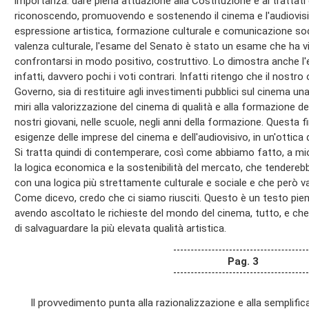
importanza: dare piena attuazione alla Costituzione e ai trattati
riconoscendo, promuovendo e sostenendo il cinema e l'audiovisi
espressione artistica, formazione culturale e comunicazione soc
valenza culturale, l'esame del Senato è stato un esame che ha v
confrontarsi in modo positivo, costruttivo. Lo dimostra anche l'es
infatti, davvero pochi i voti contrari. Infatti ritengo che il nostro
Governo, sia di restituire agli investimenti pubblici sul cinema un
miri alla valorizzazione del cinema di qualità e alla formazione de
nostri giovani, nelle scuole, negli anni della formazione. Questa f
esigenze delle imprese del cinema e dell'audiovisivo, in un'ottica
Si tratta quindi di contemperare, così come abbiamo fatto, a mi
la logica economica e la sostenibilità del mercato, che tendere
con una logica più strettamente culturale e sociale e che però va
Come dicevo, credo che ci siamo riusciti. Questo è un testo pie
avendo ascoltato le richieste del mondo del cinema, tutto, e che
di salvaguardare la più elevata qualità artistica.
Pag. 3
Il provvedimento punta alla razionalizzazione e alla semplificaz