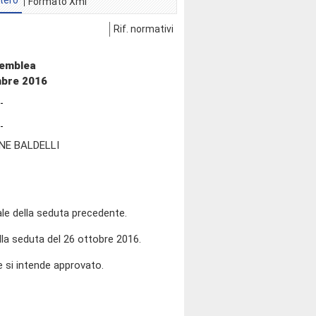
tero
Formato Xml
Rif. normativi
semblea
mbre 2016
NE BALDELLI
le della seduta precedente.
ella seduta del 26 ottobre 2016.
e si intende approvato.