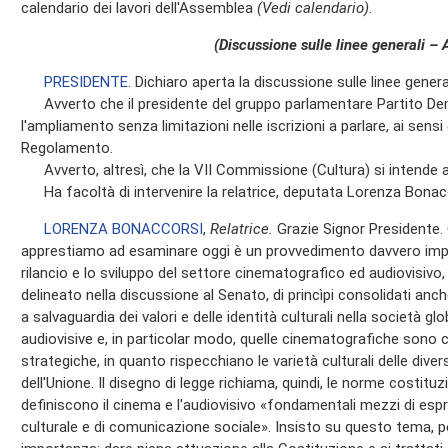
calendario dei lavori dell'Assemblea
(Vedi calendario)
.
(Discussione sulle linee generali – 
PRESIDENTE
. Dichiaro aperta la discussione sulle linee general
Avverto che il presidente del gruppo parlamentare Partito De
l'ampliamento senza limitazioni nelle iscrizioni a parlare, ai sensi
Regolamento.
Avverto, altresì, che la VII Commissione (Cultura) si intende au
Ha facoltà di intervenire la relatrice, deputata Lorenza Bonac
LORENZA BONACCORSI
,
Relatrice.
Grazie Signor Presidente. 
apprestiamo ad esaminare oggi è un provvedimento davvero impo
rilancio e lo sviluppo del settore cinematografico ed audiovisivo
delineato nella discussione al Senato, di princìpi consolidati anch
a salvaguardia dei valori e delle identità culturali nella società g
audiovisive e, in particolar modo, quelle cinematografiche sono 
strategiche, in quanto rispecchiano le varietà culturali delle diver
dell'Unione. Il disegno di legge richiama, quindi, le norme costituz
definiscono il cinema e l'audiovisivo «fondamentali mezzi di esp
culturale e di comunicazione sociale». Insisto su questo tema, 