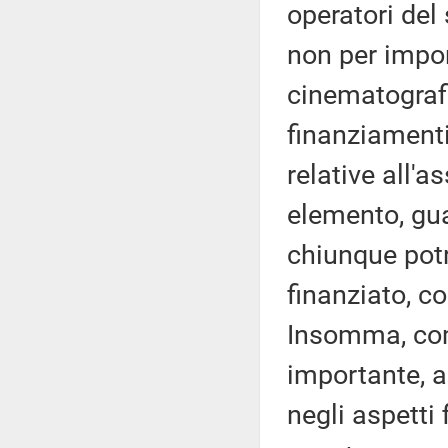
operatori del
non per import
cinematografi
finanziamenti
relative all'a
elemento, gua
chiunque potr
finanziato, co
Insomma, com
importante, a
negli aspetti 