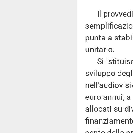
Il provvedim
semplificazion
punta a stabil
unitario.
Si istituisce
sviluppo degl
nell'audiovis
euro annui, a 
allocati su di
finanziament
cento delle e