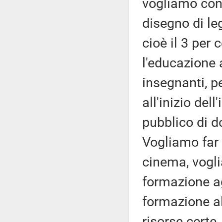
vogliamo cons
disegno di le
cioè il 3 per 
l'educazione 
insegnanti, p
all'inizio del
pubblico di do
Vogliamo far 
cinema, vogli
formazione agl
formazione a
risorse certe,