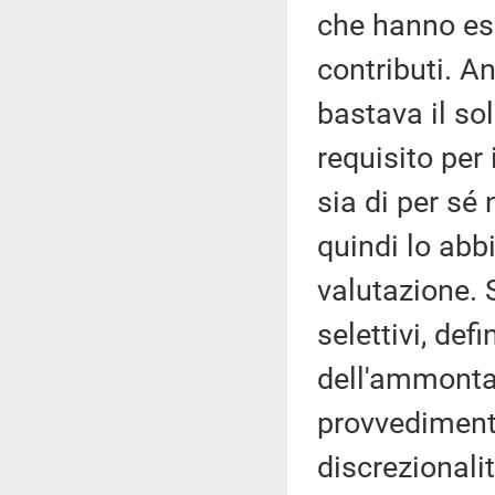
che hanno esp
contributi. A
bastava il so
requisito per
sia di per sé
quindi lo abbi
valutazione. S
selettivi, defi
dell'ammonta
provvedimento
discrezionalit