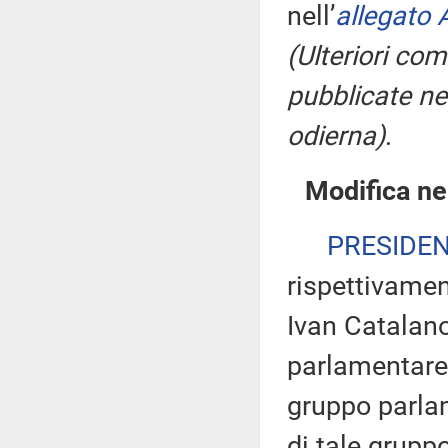
nell’
allegato 
(Ulteriori co
pubblicate nel
odierna)
.
Modifica ne
PRESIDE
rispettivamen
Ivan Catalano
parlamentare 
gruppo parlam
di tale gruppo