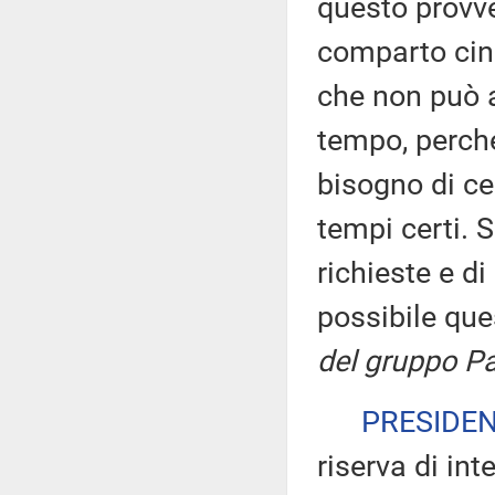
questo provve
comparto cine
che non può a
tempo, perché
bisogno di cer
tempi certi. 
richieste e d
possibile qu
del gruppo Pa
PRESIDE
riserva di int