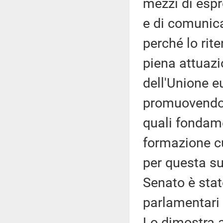
mezzi di espr
e di comunica
perché lo rit
piena attuazio
dell'Unione 
promuovendo e
quali fondame
formazione cu
per questa su
Senato è stat
parlamentari 
Lo dimostra an