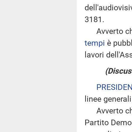
dell'audiovis
3181.
Avverto che
tempi
è pubbl
lavori dell'
(Discus
PRESIDE
linee generali
Avverto che 
Partito Demo