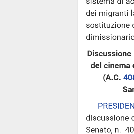
sistema di ac
dei migranti 
sostituzione 
dimissionario
Discussione 
del cinema 
(A.C.
40
Sa
PRESIDE
discussione d
Senato, n. 40