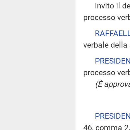
Invito il dep
processo verb
RAFFAELL
verbale della
PRESIDE
processo verb
(È approva
PRESIDE
46, comma 2,