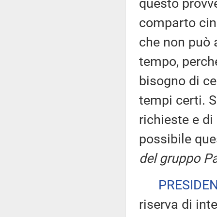
questo provve
comparto cine
che non può a
tempo, perché
bisogno di cer
tempi certi. 
richieste e d
possibile qu
del gruppo Pa
PRESIDE
riserva di int