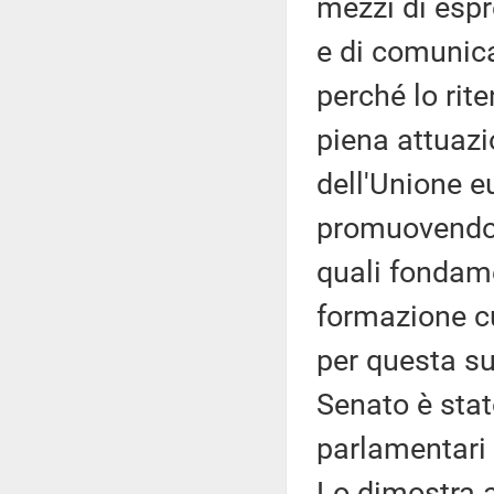
mezzi di espr
e di comunica
perché lo rit
piena attuazio
dell'Unione 
promuovendo e
quali fondame
formazione cu
per questa su
Senato è stat
parlamentari 
Lo dimostra an