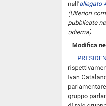
nell’
allegato 
(Ulteriori co
pubblicate nel
odierna)
.
Modifica ne
PRESIDE
rispettivamen
Ivan Catalano
parlamentare 
gruppo parlam
di tale gruppo