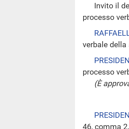
Invito il dep
processo verb
RAFFAELL
verbale della
PRESIDE
processo verb
(È approva
PRESIDE
46, comma 2,