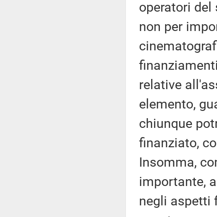
operatori del
non per import
cinematografi
finanziamenti
relative all'a
elemento, gua
chiunque potr
finanziato, co
Insomma, com
importante, a
negli aspetti 