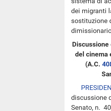
sistema di ac
dei migranti 
sostituzione 
dimissionario
Discussione 
del cinema 
(A.C.
40
Sa
PRESIDE
discussione d
Senato, n. 40