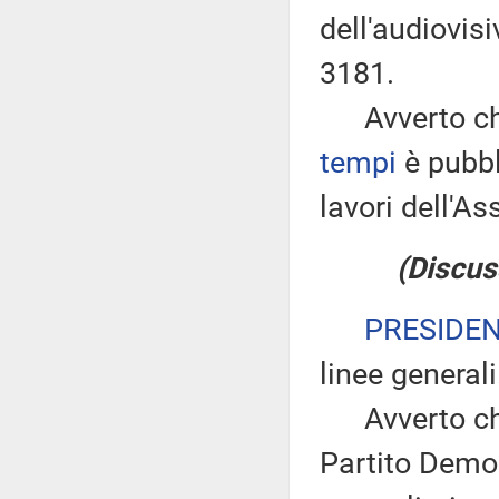
dell'audiovis
3181.
Avverto che
tempi
è pubbl
lavori dell'
(Discus
PRESIDE
linee generali
Avverto che 
Partito Demo