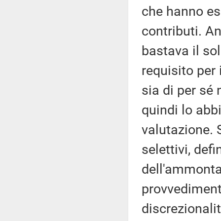
che hanno esp
contributi. A
bastava il so
requisito per
sia di per sé
quindi lo abbi
valutazione. S
selettivi, defi
dell'ammonta
provvedimento
discrezionalit