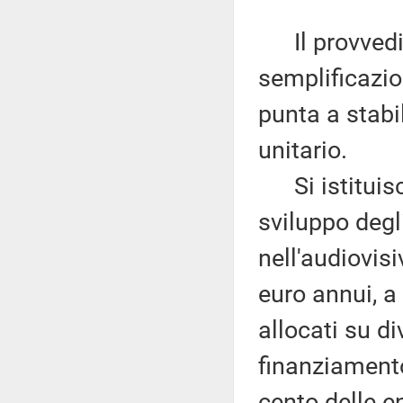
Il provvedim
semplificazion
punta a stabil
unitario.
Si istituisce
sviluppo degl
nell'audiovis
euro annui, a 
allocati su di
finanziament
cento delle e