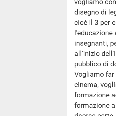
vogliamo cons
disegno di le
cioè il 3 per 
l'educazione 
insegnanti, p
all'inizio del
pubblico di do
Vogliamo far 
cinema, vogli
formazione agl
formazione a
risorse certe,