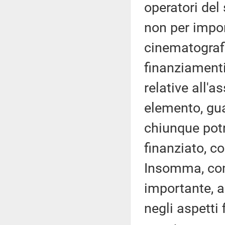
operatori del
non per import
cinematografi
finanziamenti
relative all'a
elemento, gua
chiunque potr
finanziato, co
Insomma, com
importante, a
negli aspetti 