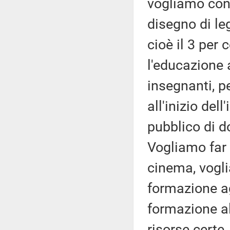
vogliamo cons
disegno di le
cioè il 3 per 
l'educazione 
insegnanti, p
all'inizio del
pubblico di do
Vogliamo far 
cinema, vogli
formazione agl
formazione a
risorse certe,