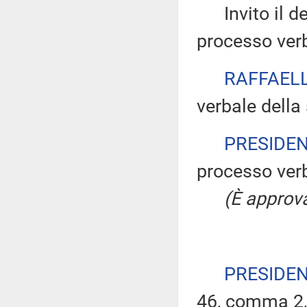
Invito il dep
processo verb
RAFFAELL
verbale della
PRESIDE
processo verb
(È approva
PRESIDE
46, comma 2,