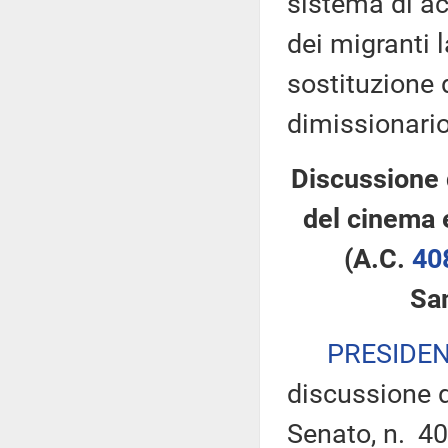
sistema di ac
dei migranti 
sostituzione 
dimissionario
Discussione 
del cinema 
(A.C.
40
Sa
PRESIDE
discussione d
Senato, n. 40