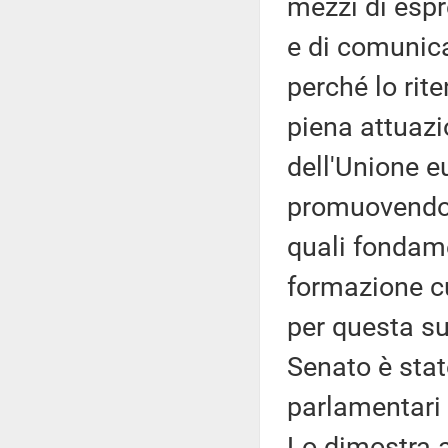
mezzi di espr
e di comunica
perché lo rit
piena attuazio
dell'Unione 
promuovendo e
quali fondame
formazione cu
per questa su
Senato è stat
parlamentari 
Lo dimostra an