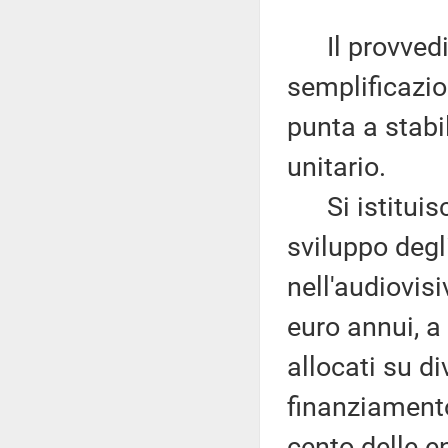
Il provvedim
semplificazion
punta a stabil
unitario.
Si istituisce
sviluppo degl
nell'audiovis
euro annui, a 
allocati su di
finanziament
cento delle e