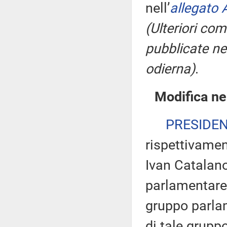
nell’
allegato 
(Ulteriori co
pubblicate nel
odierna)
.
Modifica ne
PRESIDE
rispettivamen
Ivan Catalano
parlamentare 
gruppo parlam
di tale gruppo