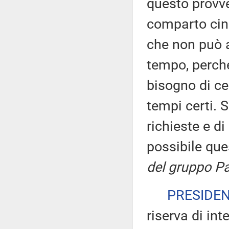
questo provve
comparto cine
che non può a
tempo, perché
bisogno di cer
tempi certi. 
richieste e d
possibile qu
del gruppo Pa
PRESIDE
riserva di int