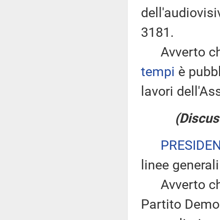
dell'audiovis
3181.
Avverto che
tempi
è pubbl
lavori dell'
(Discus
PRESIDE
linee generali
Avverto che 
Partito Demo