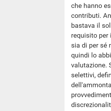
che hanno esp
contributi. A
bastava il so
requisito per
sia di per sé
quindi lo abbi
valutazione. S
selettivi, defi
dell'ammonta
provvedimento
discrezionalit