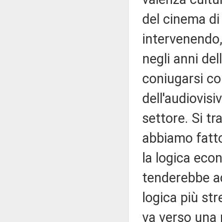
del cinema di 
intervenendo, 
negli anni de
coniugarsi co
dell'audiovisi
settore. Si t
abbiamo fatto
la logica eco
tenderebbe a
logica più st
va verso una 