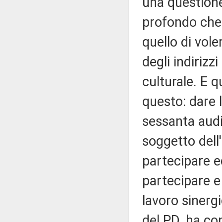
una questione 
profondo che
quello di vol
degli indirizz
culturale. E 
questo: dare l
sessanta audi
soggetto dell
partecipare ed
partecipare e
lavoro sinerg
del PD, ha co