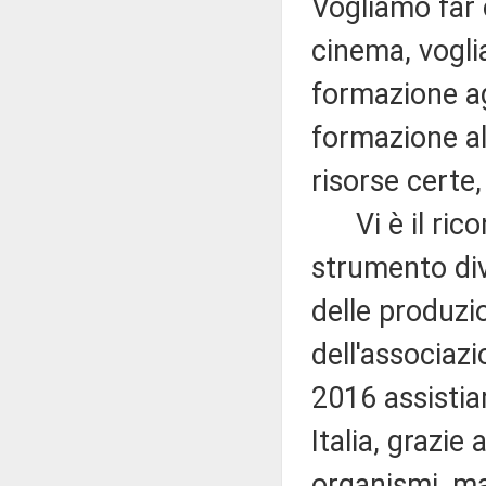
Vogliamo far 
cinema, voglia
formazione agli
formazione al
risorse certe,
Vi è il rico
strumento div
delle produzio
dell'associaz
2016 assistia
Italia, grazie
organismi, ma