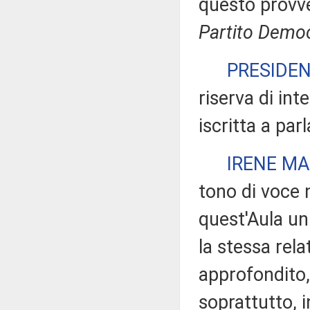
questo prov
Partito Democ
PRESIDE
riserva di int
iscritta a par
IRENE MA
tono di voce 
quest'Aula u
la stessa rela
approfondito, 
soprattutto, i