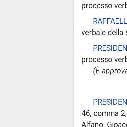
processo verb
RAFFAELL
verbale della
PRESIDE
processo verb
(È approva
PRESIDE
46, comma 2, 
Alfano, Gioac