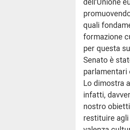
dell'Unione e
promuovendo e
quali fondame
formazione cu
per questa su
Senato è stat
parlamentari 
Lo dimostra an
infatti, davver
nostro obiett
restituire agl
valenza cultur