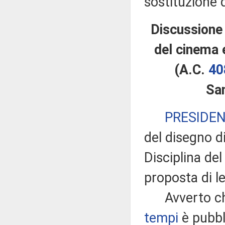
sostituzione 
Discussione 
del cinema 
(A.C.
40
Sa
PRESIDE
del disegno d
Disciplina del
proposta di l
Avverto che
tempi
è pubbli