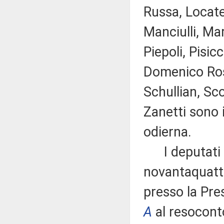
Russa, Locatel
Manciulli, Mar
Piepoli, Pisic
Domenico Ross
Schullian, Sco
Zanetti sono 
odierna.
I deputati i
novantaquattr
presso la Pre
A
al resocont