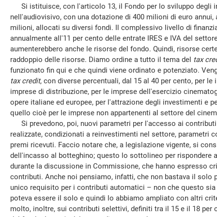
Si istituisce, con l'articolo 13, il Fondo per lo sviluppo degli 
nell'audiovisivo, con una dotazione di 400 milioni di euro annui, a
milioni, allocati su diversi fondi. Il complessivo livello di fin
annualmente all'11 per cento delle entrate IRES e IVA del settor
aumenterebbero anche le risorse del fondo. Quindi, risorse certe
raddoppio delle risorse. Diamo ordine a tutto il tema del
tax cred
funzionato fin qui e che quindi viene ordinato e potenziato. Vengono
tax credit
, con diverse percentuali, dal 15 al 40 per cento, per le
imprese di distribuzione, per le imprese dell'esercizio cinemato
opere italiane ed europee, per l'attrazione degli investimenti e p
quello cioè per le imprese non appartenenti al settore del cinema
Si prevedono, poi, nuovi parametri per l'accesso ai contributi 
realizzate, condizionati a reinvestimenti nel settore, parametri c
premi ricevuti. Faccio notare che, a legislazione vigente, si con
dell'incasso al botteghino; questo lo sottolineo per rispondere al
durante la discussione in Commissione, che hanno espresso crit
contributi. Anche noi pensiamo, infatti, che non bastava il sol
unico requisito per i contributi automatici – non che questo sia
poteva essere il solo e quindi lo abbiamo ampliato con altri crite
molto, inoltre, sui contributi selettivi, definiti tra il 15 e il 18