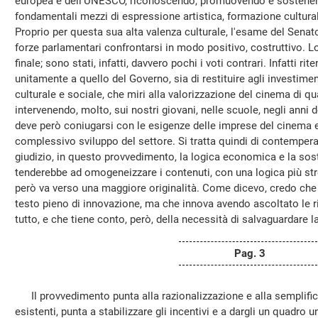
europea e dell'UNESCO, riconoscendo, promuovendo e sostenendo
fondamentali mezzi di espressione artistica, formazione cultur
Proprio per questa sua alta valenza culturale, l'esame del Senat
forze parlamentari confrontarsi in modo positivo, costruttivo. L
finale; sono stati, infatti, davvero pochi i voti contrari. Infatti ri
unitamente a quello del Governo, sia di restituire agli investime
culturale e sociale, che miri alla valorizzazione del cinema di qu
intervenendo, molto, sui nostri giovani, nelle scuole, negli anni 
deve però coniugarsi con le esigenze delle imprese del cinema e d
complessivo sviluppo del settore. Si tratta quindi di contemper
giudizio, in questo provvedimento, la logica economica e la sost
tenderebbe ad omogeneizzare i contenuti, con una logica più str
però va verso una maggiore originalità. Come dicevo, credo che 
testo pieno di innovazione, ma che innova avendo ascoltato le 
tutto, e che tiene conto, però, della necessità di salvaguardare la
Pag. 3
Il provvedimento punta alla razionalizzazione e alla semplifica
esistenti, punta a stabilizzare gli incentivi e a dargli un quadro un