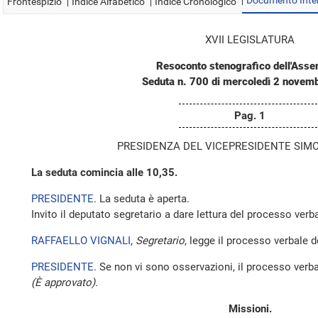
Documento Inte
Frontespizio
Indice Alfabetico
Indice Cronologico
XVII LEGISLATURA
Resoconto stenografico dell'Ass
Seduta n. 700 di mercoledì 2 novem
Pag. 1
PRESIDENZA DEL VICEPRESIDENTE SIMO
La seduta comincia alle 10,35.
PRESIDENTE
. La seduta è aperta.
Invito il deputato segretario a dare lettura del processo verba
RAFFAELLO VIGNALI
,
Segretario
, legge il processo verbale 
PRESIDENTE
. Se non vi sono osservazioni, il processo verba
(È approvato).
Missioni.