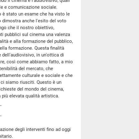
 il cinema e l'audiovisivo, quali
ale e comunicazione sociale.
o è stato un esame che ha visto le
o dimostra anche l'esito del voto
tengo che il nostro obiettivo,
nti pubblici sul cinema una valenza
alità e alla formazione del pubblico,
della formazione. Questa finalità
ell'audiovisivo, in un'ottica di
are, così come abbiamo fatto, a mio
enibilità del mercato, che
ettamente culturale e sociale e che
ci siamo riusciti. Questo è un
richieste del mondo del cinema,
 più elevata qualità artistica.
zione degli interventi fino ad oggi
itario.