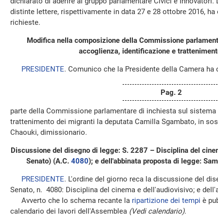
dichiarato di aderire al gruppo parlamentare Civici e Innovatori.
distinte lettere, rispettivamente in data 27 e 28 ottobre 2016, h
richieste.
Modifica nella composizione della Commissione parlamenta
accoglienza, identificazione e tratteniment
PRESIDENTE
. Comunico che la Presidente della Camera ha 
Pag. 2
parte della Commissione parlamentare di inchiesta sul sistema d
trattenimento dei migranti la deputata Camilla Sgambato, in sos
Chaouki, dimissionario.
Discussione del disegno di legge: S. 2287 – Disciplina del cine
Senato) (A.C.
4080
); e dell'abbinata proposta di legge: S
PRESIDENTE
. L'ordine del giorno reca la discussione del di
Senato, n. 4080: Disciplina del cinema e dell'audiovisivo; e dell
Avverto che lo schema recante la
ripartizione dei tempi
è pub
calendario dei lavori dell'Assemblea
(Vedi calendario)
.