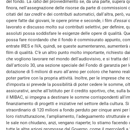
del fondo. La
ratio
del provvedimento se, da una parte, supera que
finora, nell'assegnazione delle risorse da parte di commissioni 
citati del
tax credit
e dei contributi automatici, dall'altra, però,
opere fatte dai giovani, le opere prime e seconde, i film
d'essai
o
lavorato e discusso molto sui contributi selettivi, per definire, q
assoluti possa soddisfare le esigenze delle opere di qualità. Qu
possa fare ricordando che il fondo è commisurato appunto, come
entrate IRES e IVA, quindi, se queste aumenteranno, aumenterà 
film di qualità. C’è un altro punto molto importante, richiesto da
che vogliono lavorare nel mondo dell'audiovisivo, e si tratta de
dall'articolo 30, una sezione speciale del Fondo di garanzia per
dotazione di 5 milioni di euro all'anno per coloro che hanno re
poter partire con la propria attività. Inoltre, per le imprese che n
d'imposta si prevede la possibilità di poter cedere le somme, ol
assicurativi, anche all'Istituto per il credito sportivo, che, sull
il MIBAC, si impegna a destinare le somme corrispondenti all'imp
finanziamento di progetti e iniziative nel settore della cultura.
straordinario di 120 milioni a fondo perduto per cinque anni per 
loro ristrutturazione, l'ampliamento, l'adeguamento strutturale 
le sale non chiudano, anzi, vengano riaperte; lo stiamo facend
tutte le altre azioni promosse dal Governo, come il mercoledì a 