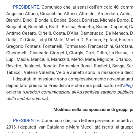
PRESIDENTE
. Comunico che, ai sensi dell'articolo 46, comm
Angelino Alfano, Gioacchino Alfano, Alfreider, Amendola, Amici, 
Bianchi, Bindi, Biondelli, Bobba, Bocci, Bonifazi, Michele Bordo, 
Bragantini, Brambilla, Bratti, Bressa, Brunetta, Bueno, Caparini, C
Antimo Cesaro, Cirielli, Costa, D'Alia, Dambruoso, De Menech, 
Dellai, Di Gioia, Luigi Di Maio, Manlio Di Stefano, Epifani, Faraone
Gregorio Fontana, Fontanelli, Formisano, Franceschini, Garofani, G
Giacomelli, Giancarlo Giorgetti, Giorgis, Gozi, Grillo, La Russa, L
Lupi, Madia, Manciulli, Marazziti, Merlo, Meta, Migliore, Orlando, 
Ravetto, Realacci, Rosato, Domenico Rossi, Rughetti, Sanga, Sani
Tabacci, Valeria Valente, Velo e Zanetti sono in missione a deco
I deputati in missione sono complessivamente novantaquattro
depositato presso la Presidenza e che sarà pubblicato nell’
alleg
odierna
(Ulteriori comunicazioni all'Assemblea saranno pubblica
della seduta odierna)
.
Modifica nella composizione di gruppi p
PRESIDENTE
. Comunico che, con lettere pervenute rispettiv
2016, i deputati Ivan Catalano e Mara Mucci, già iscritti al gru