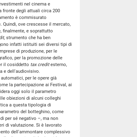
investimenti nel cinema e
 fronte degli attuali circa 200
anziamento è commisurato
e. Quindi, ove crescesse il mercato,
, finalmente, e soprattutto
it,
strumento che ha ben
 infatti istituiti sei diversi tipi di
 imprese di produzione, per le
grafico, per la promozione delle
er il cosiddetto
tax credit
esterno,
 e dell'audiovisivo.
automatici, per le opere già
ome la partecipazione ai Festival, ai
sidera oggi solo il parametro
le obiezioni di alcuni colleghi
ica a questa tipologia di
o parametro del botteghino, come
 di per sé negativo –, ma non
ri di valutazione. Si è lavorato
 per cento dell'ammontare complessivo