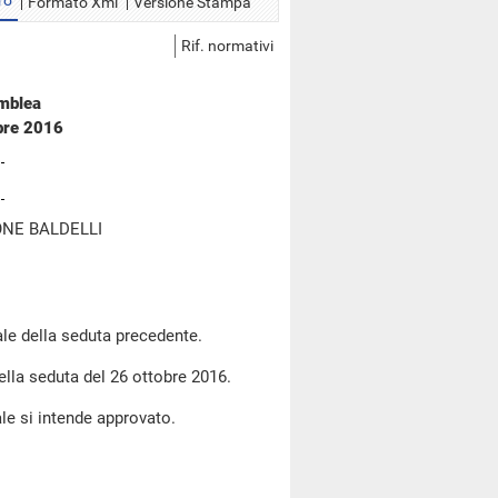
ro
Formato Xml
Versione Stampa
Rif. normativi
emblea
bre 2016
NE BALDELLI
le della seduta precedente.
della seduta del 26 ottobre 2016.
le si intende approvato.