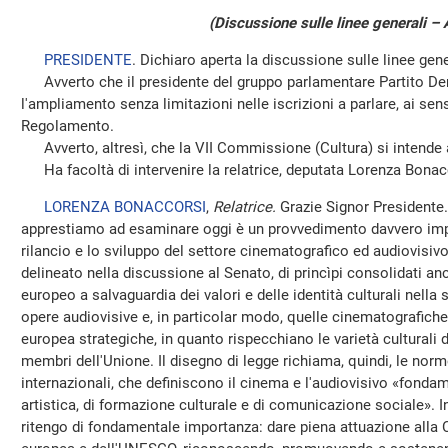
(Discussione sulle linee generali – 
PRESIDENTE
. Dichiaro aperta la discussione sulle linee gene
Avverto che il presidente del gruppo parlamentare Partito De
l'ampliamento senza limitazioni nelle iscrizioni a parlare, ai sen
Regolamento.
Avverto, altresì, che la VII Commissione (Cultura) si intende a
Ha facoltà di intervenire la relatrice, deputata Lorenza Bonac
LORENZA BONACCORSI
,
Relatrice.
Grazie Signor Presidente.
apprestiamo ad esaminare oggi è un provvedimento davvero impo
rilancio e lo sviluppo del settore cinematografico ed audiovisiv
delineato nella discussione al Senato, di princìpi consolidati anc
europeo a salvaguardia dei valori e delle identità culturali nella
opere audiovisive e, in particolar modo, quelle cinematografich
europea strategiche, in quanto rispecchiano le varietà culturali de
membri dell'Unione. Il disegno di legge richiama, quindi, le nor
internazionali, che definiscono il cinema e l'audiovisivo «fonda
artistica, di formazione culturale e di comunicazione sociale». 
ritengo di fondamentale importanza: dare piena attuazione alla Co