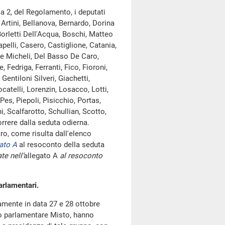
a 2, del Regolamento, i deputati
Artini, Bellanova, Bernardo, Dorina
Borletti Dell'Acqua, Boschi, Matteo
apelli, Casero, Castiglione, Catania,
De Micheli, Del Basso De Caro,
, Fedriga, Ferranti, Fico, Fioroni,
entiloni Silveri, Giachetti,
ocatelli, Lorenzin, Losacco, Lotti,
Pes, Piepoli, Pisicchio, Portas,
, Scalfarotto, Schullian, Scotto,
rrere dalla seduta odierna.
, come risulta dall'elenco
ato A
al resoconto della seduta
te nell’
allegato A
al resoconto
arlamentari.
amente in data 27 e 28 ottobre
ppo parlamentare Misto, hanno