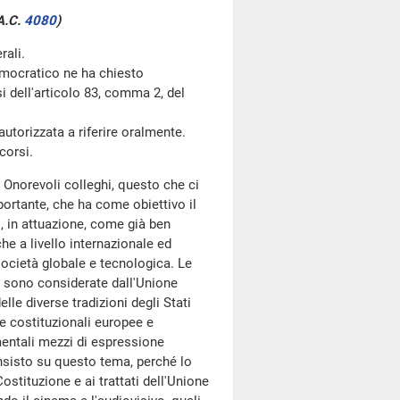
A.C.
4080
)
rali.
mocratico ne ha chiesto
si dell'articolo 83, comma 2, del
utorizzata a riferire oralmente.
corsi.
 Onorevoli colleghi, questo che ci
rtante, che ha come obiettivo il
o, in attuazione, come già ben
he a livello internazionale ed
 società globale e tecnologica. Le
e sono considerate dall'Unione
lle diverse tradizioni degli Stati
me costituzionali europee e
mentali mezzi di espressione
Insisto su questo tema, perché lo
stituzione e ai trattati dell'Unione