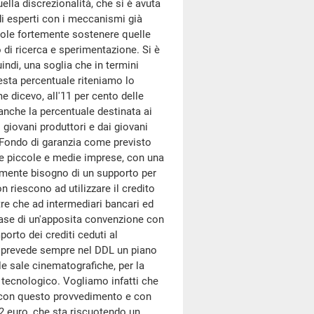
lla discrezionalità, che si è avuta
di esperti con i meccanismi già
 vuole fortemente sostenere quelle
 di ricerca e sperimentazione. Si è
uindi, una soglia che in termini
esta percentuale riteniamo lo
 dicevo, all'11 per cento delle
anche la percentuale destinata ai
i giovani produttori e dai giovani
l Fondo di garanzia come previsto
 le piccole e medie imprese, con una
almente bisogno di un supporto per
on riescono ad utilizzare il credito
tre che ad intermediari bancari ed
a base di un'apposita convenzione con
orto dei crediti ceduti al
 Si prevede sempre nel DDL un piano
le sale cinematografiche, per la
e tecnologico. Vogliamo infatti che
o con questo provvedimento e con
2 euro, che sta riscuotendo un