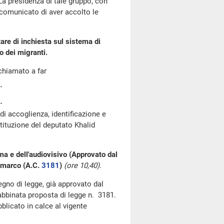
 La presidenza di tale gruppo, con
a comunicato di aver accolto le
re di inchiesta sul sistema di
o dei migranti.
chiamato a far
i accoglienza, identificazione e
tituzione del deputato Khalid
ma e dell'audiovisivo (Approvato dal
ammarco (A.C.
3181
)
(ore 10,40)
.
segno di legge, già approvato dal
'abbinata proposta di legge n. 3181.
blicato in calce al vigente