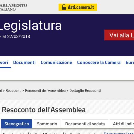
Legislatura
Vai alla 
- al 22/03/2018
vori
Documenti
Comunicazione
Conoscere la Camera
Eur
ri
>
Resoconti
>
Resoconti dell'Assemblea
> Dettaglio Resoconti
Resoconto dell'Assemblea
Stenografico
Sommario
Documenti di seduta
Atti di indi