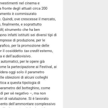
investimenti nel cinema e
 fronte degli attuali circa 200
anziamento è commisurato
e. Quindi, ove crescesse il mercato,
, finalmente, e soprattutto
it,
strumento che ha ben
 infatti istituiti sei diversi tipi di
 imprese di produzione, per le
grafico, per la promozione delle
er il cosiddetto
tax credit
esterno,
 e dell'audiovisivo.
automatici, per le opere già
ome la partecipazione ai Festival, ai
sidera oggi solo il parametro
le obiezioni di alcuni colleghi
ica a questa tipologia di
o parametro del botteghino, come
 di per sé negativo –, ma non
ri di valutazione. Si è lavorato
 per cento dell'ammontare complessivo