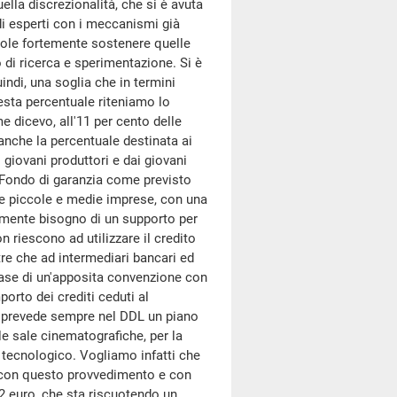
lla discrezionalità, che si è avuta
di esperti con i meccanismi già
 vuole fortemente sostenere quelle
 di ricerca e sperimentazione. Si è
uindi, una soglia che in termini
esta percentuale riteniamo lo
 dicevo, all'11 per cento delle
anche la percentuale destinata ai
i giovani produttori e dai giovani
l Fondo di garanzia come previsto
 le piccole e medie imprese, con una
almente bisogno di un supporto per
on riescono ad utilizzare il credito
tre che ad intermediari bancari ed
a base di un'apposita convenzione con
orto dei crediti ceduti al
 Si prevede sempre nel DDL un piano
le sale cinematografiche, per la
e tecnologico. Vogliamo infatti che
o con questo provvedimento e con
2 euro, che sta riscuotendo un