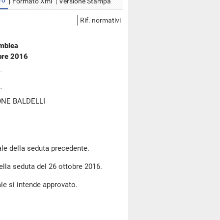
ro
Formato Xml
Versione Stampa
Rif. normativi
emblea
bre 2016
NE BALDELLI
le della seduta precedente.
della seduta del 26 ottobre 2016.
le si intende approvato.