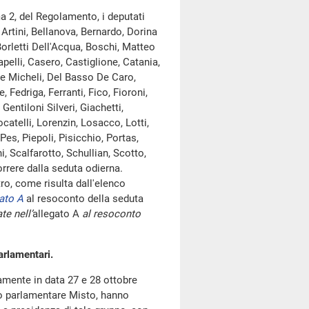
a 2, del Regolamento, i deputati
Artini, Bellanova, Bernardo, Dorina
Borletti Dell'Acqua, Boschi, Matteo
apelli, Casero, Castiglione, Catania,
De Micheli, Del Basso De Caro,
, Fedriga, Ferranti, Fico, Fioroni,
entiloni Silveri, Giachetti,
ocatelli, Lorenzin, Losacco, Lotti,
Pes, Piepoli, Pisicchio, Portas,
, Scalfarotto, Schullian, Scotto,
rrere dalla seduta odierna.
, come risulta dall'elenco
ato A
al resoconto della seduta
te nell’
allegato A
al resoconto
arlamentari.
amente in data 27 e 28 ottobre
ppo parlamentare Misto, hanno