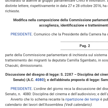
dichiarato di aderire al gruppo parlamentare Civici e Innovatori.
distinte lettere, rispettivamente in data 27 e 28 ottobre 2016, h
richieste.
Modifica nella composizione della Commissione parlamenta
accoglienza, identificazione e tratteniment
PRESIDENTE
. Comunico che la Presidente della Camera ha 
Pag. 2
parte della Commissione parlamentare di inchiesta sul sistema d
trattenimento dei migranti la deputata Camilla Sgambato, in sos
Chaouki, dimissionario.
Discussione del disegno di legge: S. 2287 – Disciplina del cine
Senato) (A.C.
4080
); e dell'abbinata proposta di legge: S
PRESIDENTE
. L'ordine del giorno reca la discussione del di
Senato, n. 4080: Disciplina del cinema e dell'audiovisivo; e dell
Avverto che lo schema recante la
ripartizione dei tempi
è pub
calendario dei lavori dell'Assemblea
(Vedi calendario)
.