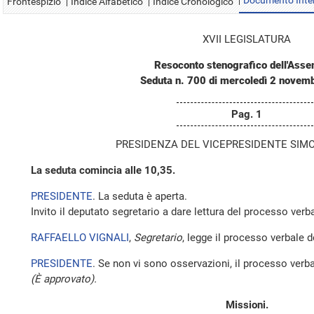
Documento Inte
Frontespizio
Indice Alfabetico
Indice Cronologico
XVII LEGISLATURA
Resoconto stenografico dell'Ass
Seduta n. 700 di mercoledì 2 novem
Pag. 1
PRESIDENZA DEL VICEPRESIDENTE SIMO
La seduta comincia alle 10,35.
PRESIDENTE
. La seduta è aperta.
Invito il deputato segretario a dare lettura del processo verba
RAFFAELLO VIGNALI
,
Segretario
, legge il processo verbale 
PRESIDENTE
. Se non vi sono osservazioni, il processo verba
(È approvato).
Missioni.