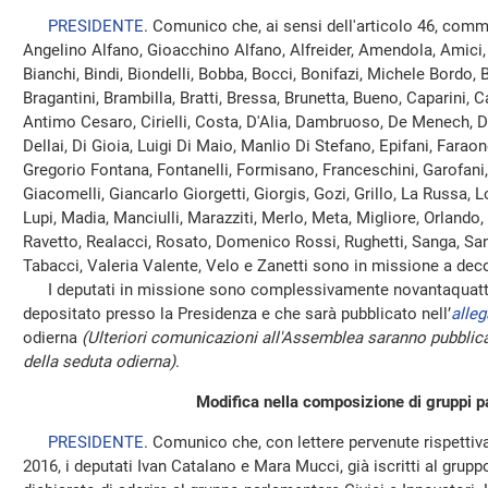
PRESIDENTE
. Comunico che, ai sensi dell'articolo 46, comm
Angelino Alfano, Gioacchino Alfano, Alfreider, Amendola, Amici, 
Bianchi, Bindi, Biondelli, Bobba, Bocci, Bonifazi, Michele Bordo, 
Bragantini, Brambilla, Bratti, Bressa, Brunetta, Bueno, Caparini, C
Antimo Cesaro, Cirielli, Costa, D'Alia, Dambruoso, De Menech, 
Dellai, Di Gioia, Luigi Di Maio, Manlio Di Stefano, Epifani, Faraone
Gregorio Fontana, Fontanelli, Formisano, Franceschini, Garofani, G
Giacomelli, Giancarlo Giorgetti, Giorgis, Gozi, Grillo, La Russa, L
Lupi, Madia, Manciulli, Marazziti, Merlo, Meta, Migliore, Orlando, 
Ravetto, Realacci, Rosato, Domenico Rossi, Rughetti, Sanga, Sani
Tabacci, Valeria Valente, Velo e Zanetti sono in missione a deco
I deputati in missione sono complessivamente novantaquattro
depositato presso la Presidenza e che sarà pubblicato nell’
alleg
odierna
(Ulteriori comunicazioni all'Assemblea saranno pubblica
della seduta odierna)
.
Modifica nella composizione di gruppi p
PRESIDENTE
. Comunico che, con lettere pervenute rispettiv
2016, i deputati Ivan Catalano e Mara Mucci, già iscritti al gru