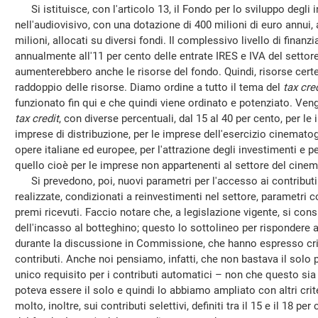
Si istituisce, con l'articolo 13, il Fondo per lo sviluppo degli 
nell'audiovisivo, con una dotazione di 400 milioni di euro annui, a
milioni, allocati su diversi fondi. Il complessivo livello di fin
annualmente all'11 per cento delle entrate IRES e IVA del settor
aumenterebbero anche le risorse del fondo. Quindi, risorse certe
raddoppio delle risorse. Diamo ordine a tutto il tema del
tax cred
funzionato fin qui e che quindi viene ordinato e potenziato. Vengono
tax credit
, con diverse percentuali, dal 15 al 40 per cento, per le
imprese di distribuzione, per le imprese dell'esercizio cinemato
opere italiane ed europee, per l'attrazione degli investimenti e p
quello cioè per le imprese non appartenenti al settore del cinema
Si prevedono, poi, nuovi parametri per l'accesso ai contributi 
realizzate, condizionati a reinvestimenti nel settore, parametri c
premi ricevuti. Faccio notare che, a legislazione vigente, si con
dell'incasso al botteghino; questo lo sottolineo per rispondere al
durante la discussione in Commissione, che hanno espresso crit
contributi. Anche noi pensiamo, infatti, che non bastava il sol
unico requisito per i contributi automatici – non che questo sia
poteva essere il solo e quindi lo abbiamo ampliato con altri crite
molto, inoltre, sui contributi selettivi, definiti tra il 15 e il 18