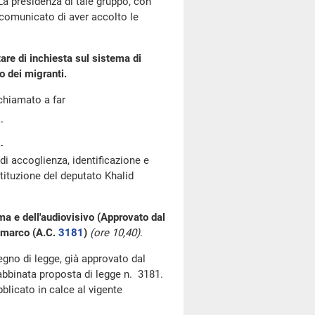
 La presidenza di tale gruppo, con
a comunicato di aver accolto le
re di inchiesta sul sistema di
o dei migranti.
chiamato a far
i accoglienza, identificazione e
tituzione del deputato Khalid
ma e dell'audiovisivo (Approvato dal
ammarco (A.C.
3181
)
(ore 10,40)
.
segno di legge, già approvato dal
'abbinata proposta di legge n. 3181.
blicato in calce al vigente