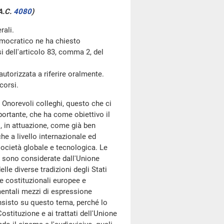
A.C.
4080
)
rali.
mocratico ne ha chiesto
si dell'articolo 83, comma 2, del
utorizzata a riferire oralmente.
corsi.
 Onorevoli colleghi, questo che ci
rtante, che ha come obiettivo il
o, in attuazione, come già ben
he a livello internazionale ed
 società globale e tecnologica. Le
e sono considerate dall'Unione
lle diverse tradizioni degli Stati
me costituzionali europee e
mentali mezzi di espressione
Insisto su questo tema, perché lo
stituzione e ai trattati dell'Unione