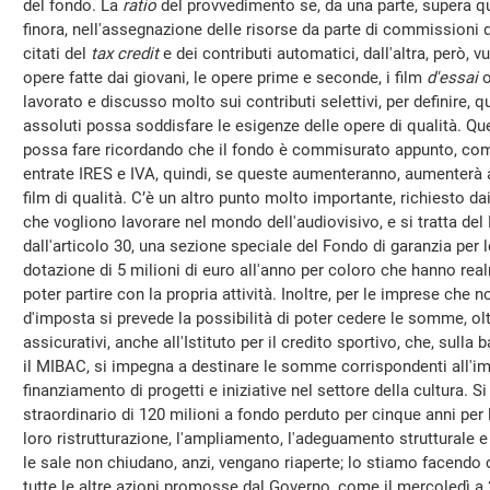
del fondo. La
ratio
del provvedimento se, da una parte, supera que
finora, nell'assegnazione delle risorse da parte di commissioni 
citati del
tax credit
e dei contributi automatici, dall'altra, però,
opere fatte dai giovani, le opere prime e seconde, i film
d'essai
o
lavorato e discusso molto sui contributi selettivi, per definire, q
assoluti possa soddisfare le esigenze delle opere di qualità. Qu
possa fare ricordando che il fondo è commisurato appunto, come
entrate IRES e IVA, quindi, se queste aumenteranno, aumenterà 
film di qualità. C’è un altro punto molto importante, richiesto da
che vogliono lavorare nel mondo dell'audiovisivo, e si tratta de
dall'articolo 30, una sezione speciale del Fondo di garanzia per
dotazione di 5 milioni di euro all'anno per coloro che hanno re
poter partire con la propria attività. Inoltre, per le imprese che n
d'imposta si prevede la possibilità di poter cedere le somme, ol
assicurativi, anche all'Istituto per il credito sportivo, che, sull
il MIBAC, si impegna a destinare le somme corrispondenti all'imp
finanziamento di progetti e iniziative nel settore della cultura.
straordinario di 120 milioni a fondo perduto per cinque anni per 
loro ristrutturazione, l'ampliamento, l'adeguamento strutturale 
le sale non chiudano, anzi, vengano riaperte; lo stiamo facend
tutte le altre azioni promosse dal Governo, come il mercoledì a 