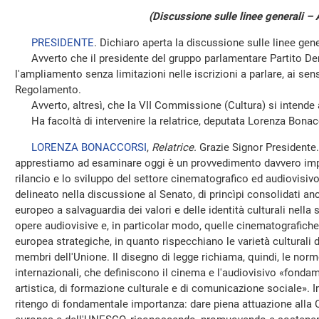
(Discussione sulle linee generali – 
PRESIDENTE
. Dichiaro aperta la discussione sulle linee gene
Avverto che il presidente del gruppo parlamentare Partito De
l'ampliamento senza limitazioni nelle iscrizioni a parlare, ai sen
Regolamento.
Avverto, altresì, che la VII Commissione (Cultura) si intende a
Ha facoltà di intervenire la relatrice, deputata Lorenza Bonac
LORENZA BONACCORSI
,
Relatrice.
Grazie Signor Presidente.
apprestiamo ad esaminare oggi è un provvedimento davvero impo
rilancio e lo sviluppo del settore cinematografico ed audiovisiv
delineato nella discussione al Senato, di princìpi consolidati anc
europeo a salvaguardia dei valori e delle identità culturali nella
opere audiovisive e, in particolar modo, quelle cinematografich
europea strategiche, in quanto rispecchiano le varietà culturali de
membri dell'Unione. Il disegno di legge richiama, quindi, le nor
internazionali, che definiscono il cinema e l'audiovisivo «fonda
artistica, di formazione culturale e di comunicazione sociale». 
ritengo di fondamentale importanza: dare piena attuazione alla Co