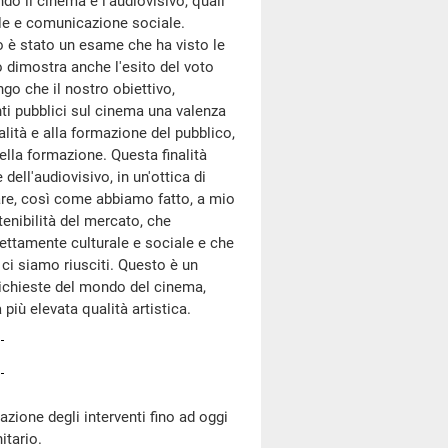
 il cinema e l'audiovisivo, quali
ale e comunicazione sociale.
o è stato un esame che ha visto le
o dimostra anche l'esito del voto
tengo che il nostro obiettivo,
nti pubblici sul cinema una valenza
alità e alla formazione del pubblico,
della formazione. Questa finalità
ell'audiovisivo, in un'ottica di
are, così come abbiamo fatto, a mio
enibilità del mercato, che
ettamente culturale e sociale e che
ci siamo riusciti. Questo è un
richieste del mondo del cinema,
 più elevata qualità artistica.
zione degli interventi fino ad oggi
itario.