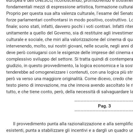
europea e dell'UNESCO, riconoscendo, promuovendo e sostenendo
fondamentali mezzi di espressione artistica, formazione cultur
Proprio per questa sua alta valenza culturale, l'esame del Senat
forze parlamentari confrontarsi in modo positivo, costruttivo. L
finale; sono stati, infatti, davvero pochi i voti contrari. Infatti ri
unitamente a quello del Governo, sia di restituire agli investime
culturale e sociale, che miri alla valorizzazione del cinema di qu
intervenendo, molto, sui nostri giovani, nelle scuole, negli anni 
deve però coniugarsi con le esigenze delle imprese del cinema e d
complessivo sviluppo del settore. Si tratta quindi di contemper
giudizio, in questo provvedimento, la logica economica e la sost
tenderebbe ad omogeneizzare i contenuti, con una logica più str
però va verso una maggiore originalità. Come dicevo, credo che 
testo pieno di innovazione, ma che innova avendo ascoltato le 
tutto, e che tiene conto, però, della necessità di salvaguardare la
Pag. 3
Il provvedimento punta alla razionalizzazione e alla semplifica
esistenti, punta a stabilizzare gli incentivi e a dargli un quadro un