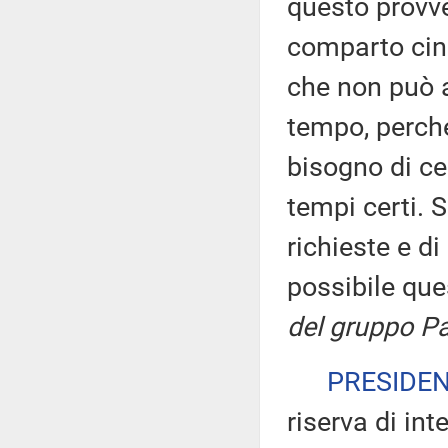
questo provve
comparto cine
che non può a
tempo, perché
bisogno di cer
tempi certi. 
richieste e d
possibile qu
del gruppo Pa
PRESIDE
riserva di int