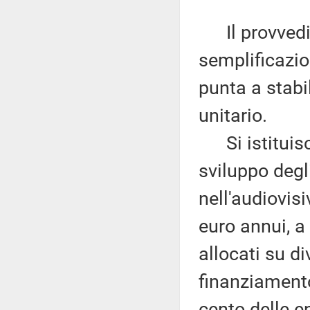
Il provvedim
semplificazion
punta a stabil
unitario.
Si istituisce
sviluppo degl
nell'audiovis
euro annui, a 
allocati su di
finanziament
cento delle e