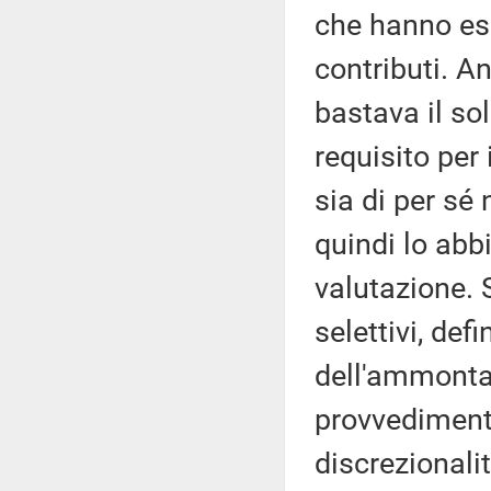
che hanno esp
contributi. A
bastava il so
requisito per
sia di per sé
quindi lo abbi
valutazione. S
selettivi, defi
dell'ammonta
provvedimento
discrezionalit