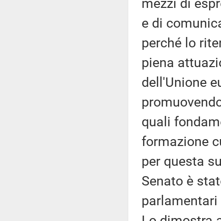
mezzi di espr
e di comunica
perché lo rit
piena attuazio
dell'Unione 
promuovendo e
quali fondame
formazione cu
per questa su
Senato è stat
parlamentari 
Lo dimostra an