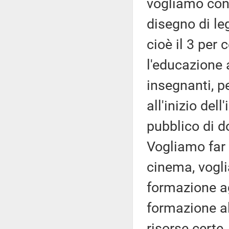
vogliamo cons
disegno di le
cioè il 3 per 
l'educazione 
insegnanti, p
all'inizio del
pubblico di do
Vogliamo far 
cinema, vogli
formazione agl
formazione a
risorse certe,