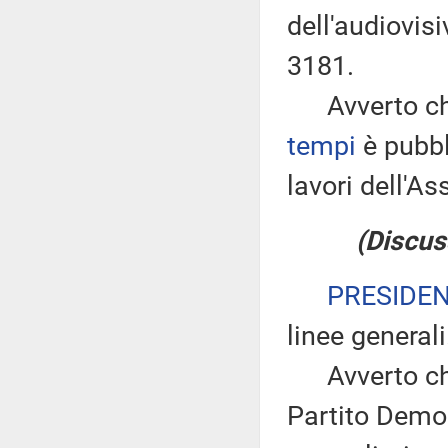
dell'audiovis
3181.
Avverto che
tempi
è pubbl
lavori dell'
(Discus
PRESIDE
linee generali
Avverto che 
Partito Demo