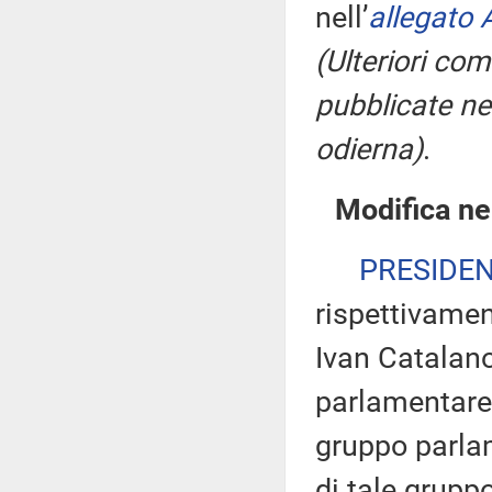
nell’
allegato 
(Ulteriori co
pubblicate nel
odierna)
.
Modifica ne
PRESIDE
rispettivamen
Ivan Catalano
parlamentare 
gruppo parlam
di tale gruppo