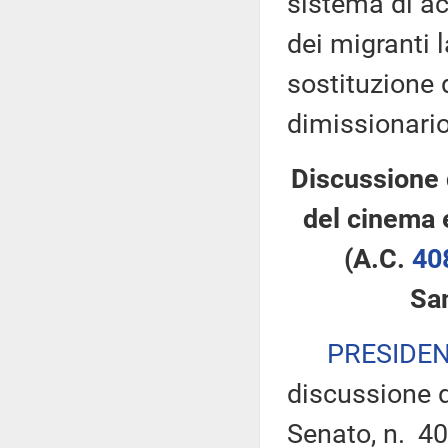
sistema di ac
dei migranti 
sostituzione 
dimissionario
Discussione 
del cinema 
(A.C.
40
Sa
PRESIDE
discussione d
Senato, n. 40