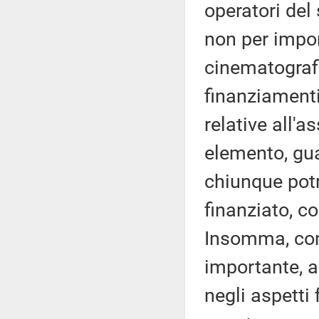
operatori del
non per import
cinematografi
finanziamenti
relative all'a
elemento, gua
chiunque potr
finanziato, co
Insomma, com
importante, a
negli aspetti 