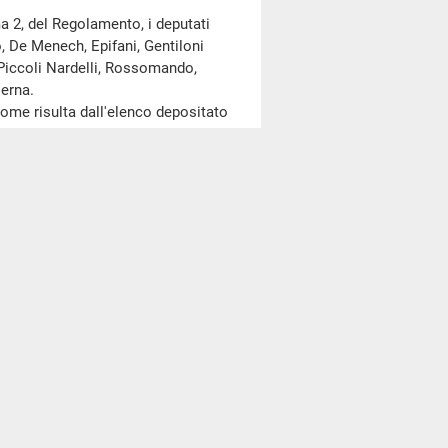
a 2, del Regolamento, i deputati
o, De Menech, Epifani, Gentiloni
 Piccoli Nardelli, Rossomando,
ierna.
me risulta dall'elenco depositato
oconto della seduta odierna
allegato A
al resoconto della seduta
errogazioni.
interpellanza e di interrogazioni.
 persone disabili appartenenti alle
mministrazioni, con particolare
e
3-02309
)
el giorno Zardini ed altri n.
3-02308
bligo di assunzione di persone
 delle pubbliche amministrazioni,
o argomento, saranno svolte