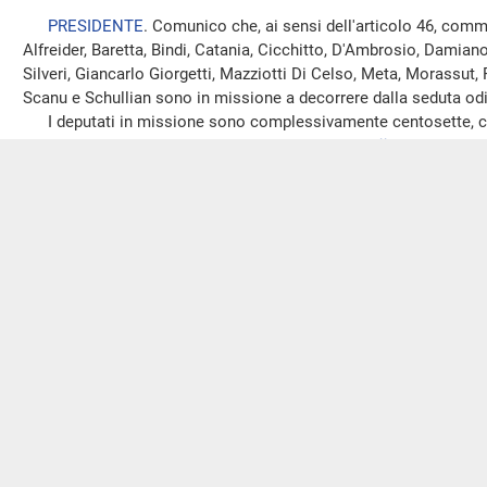
PRESIDENTE
. Comunico che, ai sensi dell'articolo 46, comm
Alfreider, Baretta, Bindi, Catania, Cicchitto, D'Ambrosio, Damian
Silveri, Giancarlo Giorgetti, Mazziotti Di Celso, Meta, Morassut,
Scanu e Schullian sono in missione a decorrere dalla seduta od
I deputati in missione sono complessivamente centosette, co
presso la Presidenza e che sarà pubblicato nell’
allegato A
al res
(Ulteriori comunicazioni all'Assemblea saranno pubblicate nell’
odierna)
.
Svolgimento di una interpellanza e di int
PRESIDENTE
. L'ordine del giorno reca lo svolgimento di una 
(Elementi ed iniziative in ordine all'obbligo di assunzione di
cosiddette categorie protette da parte delle pubbliche a
riferimento all'INPS – nn.
3-02308
PRESIDENTE
. Passiamo alle prime interrogazioni all'ordine d
e n.
3-02309
, concernenti elementi ed iniziative in ordine all'ob
disabili appartenenti alle cosiddette categorie protette da parte
con particolare riferimento all'INPS, che, vertendo sullo stess