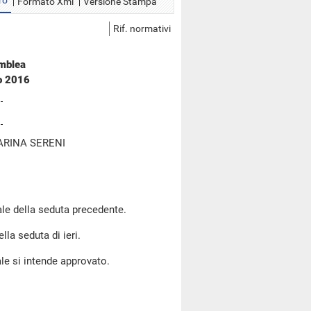
ro
Formato Xml
Versione Stampa
Rif. normativi
emblea
no 2016
ARINA SERENI
le della seduta precedente.
lla seduta di ieri.
le si intende approvato.