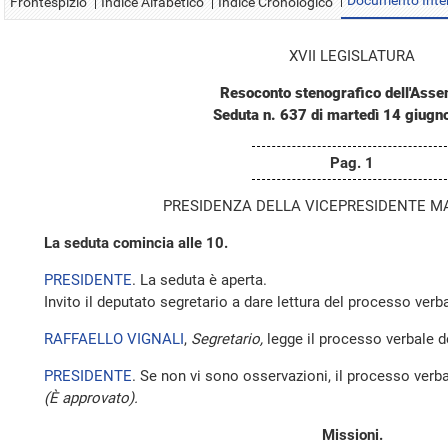
Documento Inte
Frontespizio
Indice Alfabetico
Indice Cronologico
XVII LEGISLATURA
Resoconto stenografico dell'Ass
Seduta n. 637 di martedì 14 giug
Pag. 1
PRESIDENZA DELLA VICEPRESIDENTE M
La seduta comincia alle 10.
PRESIDENTE
. La seduta è aperta.
Invito il deputato segretario a dare lettura del processo verba
RAFFAELLO VIGNALI
,
Segretario,
legge il processo verbale de
PRESIDENTE
. Se non vi sono osservazioni, il processo verba
(È approvato).
Missioni.