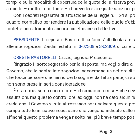
tempi e sulle modalità di copertura della quota della riserva prev
a quello – molto importante – di prevedere adeguate sanzioni p
Con i decreti legislativi di attuazione della legge n. 124 si pr
quadro normativo per rendere la pubblicazione delle quote d'obb
protette uno strumento ancora più efficace ed effettivo.
PRESIDENTE
. Il deputato Pastorelli ha facoltà di dichiarare 
alle interrogazioni Zardini ed altri n.
3-02308
e
3-02309
, di cui è
ORESTE PASTORELLI
. Grazie, signora Presidente.
Ringrazio il sottosegretario per la risposta, ma voglio dire al 
Governo, che le nostre interrogazioni concernono un settore di 
che tocca persone che hanno dei bisogni e, dall'altra parte, ci so
non sono prese in seria considerazione.
È stato messo un controllore – chiamiamolo così – che deve 
assunzioni, ma questo controllore, ad oggi, non ha dato alcun ri
credo che il Governo si stia attrezzando per risolvere questo p
campo tutte le iniziative necessarie che vengono indicate dalle 
affinché questo problema venga risolto nel più breve tempo poss
Pag. 3