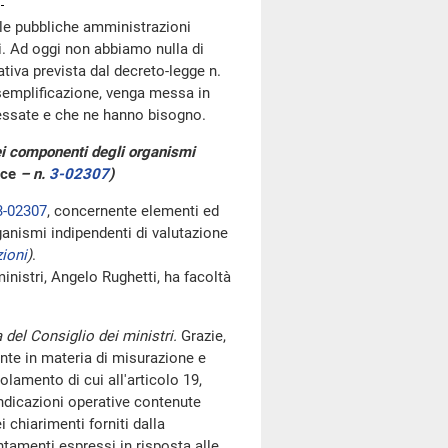
 le pubbliche amministrazioni
i. Ad oggi non abbiamo nulla di
mativa prevista dal decreto-legge n.
i semplificazione, venga messa in
ressate e che ne hanno bisogno.
dei componenti degli organismi
nce
– n.
3-02307
)
3-02307
, concernente elementi ed
rganismi indipendenti di valutazione
zioni
)
.
nistri, Angelo Rughetti, ha facoltà
 del Consiglio dei ministri.
Grazie,
nte in materia di misurazione e
olamento di cui all'articolo 19,
indicazioni operative contenute
i chiarimenti forniti dalla
tamenti espressi in risposta alle