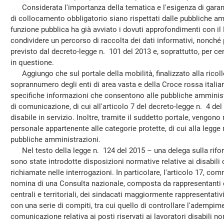
Considerata l'importanza della tematica e l'esigenza di garant
di collocamento obbligatorio siano rispettati dalle pubbliche am
funzione pubblica ha già avviato i dovuti approfondimenti con il M
condividere un percorso di raccolta dei dati informativi, nonch
previsto dal decreto-legge n. 101 del 2013 e, soprattutto, per cer
in questione.
Aggiungo che sul portale della mobilità, finalizzato alla ricol
soprannumero degli enti di area vasta e della Croce rossa italian
specifiche informazioni che consentono alle pubbliche amminist
di comunicazione, di cui all'articolo 7 del decreto-legge n. 4 de
disabile in servizio. Inoltre, tramite il suddetto portale, vengono 
personale appartenente alle categorie protette, di cui alla legge 
pubbliche amministrazioni.
Nel testo della legge n. 124 del 2015 – una delega sulla rifo
sono state introdotte disposizioni normative relative ai disabili 
richiamate nelle interrogazioni. In particolare, l'articolo 17, co
nomina di una Consulta nazionale, composta da rappresentanti 
centrali e territoriali, dei sindacati maggiormente rappresentativ
con una serie di compiti, tra cui quello di controllare l'adempime
comunicazione relativa ai posti riservati ai lavoratori disabili 