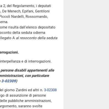
a 2, del Regolamento, i deputati
o, De Menech, Epifani, Gentiloni
 Piccoli Nardelli, Rossomando,
ierna.
me risulta dall'elenco depositato
oconto della seduta odierna
allegato A
al resoconto della seduta
errogazioni.
interpellanza e di interrogazioni.
 persone disabili appartenenti alle
mministrazioni, con particolare
e
3-02309
)
el giorno Zardini ed altri n.
3-02308
bligo di assunzione di persone
 delle pubbliche amministrazioni,
o argomento, saranno svolte