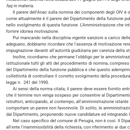
faq
in materia.
Il parere dell'Anac sulla nomina dei componenti degli OIV è ob
come attualmente è il parere del Dipartimento della funzione pub
nello svolgimento di questa funzione. L'Amministrazione che in
fornire idonea motivazione.
Pur mancando nella disciplina vigente sanzioni a carico delle
adeguano, dobbiamo ricordare che l'assenza di motivazione rende
impugnazione davanti all'autorità giudiziaria per carenza della s
Inoltre, ricordiamo che permane l'obbligo per le amministrazio
istituzionale tutti gli atti del procedimento di nomina, compreso
del Dipartimento della funzione pubblica e che questo adempimen
collettività di controllare il corretto svolgimento della procedura,
legge n. 241 del 1990.
Ai sensi della norma citata, il parere deve essere fornito entro 
che il termine non venga sospeso per consentire al Dipartimento 
istruttori, anticipando, al contempo, all'amministrazione istante
comportare un parere non favorevole. Di solito, le amministrazion
dal Dipartimento, proponendo nuove candidature ed integrando 
Nel caso specifico del comune di Perugia, non è così. Il Dipar
all'ente l'inammissibilità della richiesta, con riferimento ai due