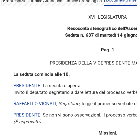
Documento Inte
Frontespizio
Indice Alfabetico
Indice Cronologico
XVII LEGISLATURA
Resoconto stenografico dell'Ass
Seduta n. 637 di martedì 14 giug
Pag. 1
PRESIDENZA DELLA VICEPRESIDENTE M
La seduta comincia alle 10.
PRESIDENTE
. La seduta è aperta.
Invito il deputato segretario a dare lettura del processo verba
RAFFAELLO VIGNALI
,
Segretario,
legge il processo verbale de
PRESIDENTE
. Se non vi sono osservazioni, il processo verba
(È approvato).
Missioni.