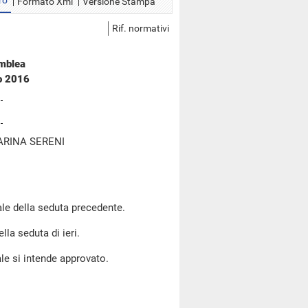
ro
Formato Xml
Versione Stampa
Rif. normativi
emblea
no 2016
ARINA SERENI
le della seduta precedente.
lla seduta di ieri.
le si intende approvato.