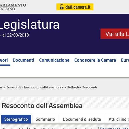
Legislatura
Vai alla 
- al 22/03/2018
vori
Documenti
Comunicazione
Conoscere la Camera
Eur
ri
>
Resoconti
>
Resoconti dell'Assemblea
> Dettaglio Resoconti
Resoconto dell'Assemblea
Stenografico
Sommario
Documenti di seduta
Atti di indi