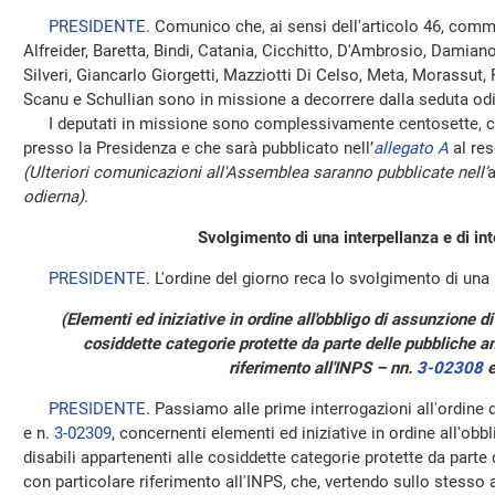
PRESIDENTE
. Comunico che, ai sensi dell'articolo 46, comm
Alfreider, Baretta, Bindi, Catania, Cicchitto, D'Ambrosio, Damian
Silveri, Giancarlo Giorgetti, Mazziotti Di Celso, Meta, Morassut,
Scanu e Schullian sono in missione a decorrere dalla seduta od
I deputati in missione sono complessivamente centosette, co
presso la Presidenza e che sarà pubblicato nell’
allegato A
al res
(Ulteriori comunicazioni all'Assemblea saranno pubblicate nell’
odierna)
.
Svolgimento di una interpellanza e di int
PRESIDENTE
. L'ordine del giorno reca lo svolgimento di una 
(Elementi ed iniziative in ordine all'obbligo di assunzione di
cosiddette categorie protette da parte delle pubbliche a
riferimento all'INPS – nn.
3-02308
PRESIDENTE
. Passiamo alle prime interrogazioni all'ordine d
e n.
3-02309
, concernenti elementi ed iniziative in ordine all'ob
disabili appartenenti alle cosiddette categorie protette da parte
con particolare riferimento all'INPS, che, vertendo sullo stess