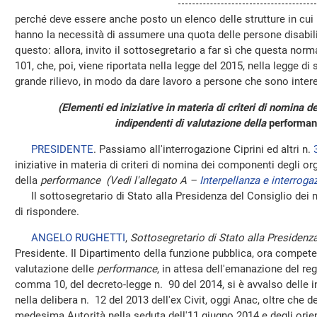
perché deve essere anche posto un elenco delle strutture in cui
hanno la necessità di assumere una quota delle persone disabil
questo: allora, invito il sottosegretario a far sì che questa nor
101, che, poi, viene riportata nella legge del 2015, nella legge d
grande rilievo, in modo da dare lavoro a persone che sono inte
(Elementi ed iniziative in materia di criteri di nomina 
indipendenti di valutazione della
performa
PRESIDENTE
. Passiamo all'interrogazione Ciprini ed altri n.
iniziative in materia di criteri di nomina dei componenti degli o
della
performance
(Vedi l'allegato A –
Interpellanza e interroga
Il sottosegretario di Stato alla Presidenza del Consiglio dei mi
di rispondere.
ANGELO RUGHETTI
,
Sottosegretario di Stato alla Presidenza
Presidente. Il Dipartimento della funzione pubblica, ora compete
valutazione delle
performance
, in attesa dell'emanazione del reg
comma 10, del decreto-legge n. 90 del 2014, si è avvalso delle 
nella delibera n. 12 del 2013 dell'ex Civit, oggi Anac, oltre che de
medesima Autorità nella seduta dell'11 giugno 2014 e degli orien