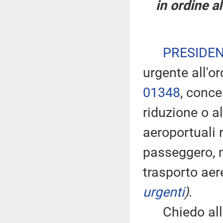
in ordine a
PRESIDE
urgente all'o
01348
, conce
riduzione o a
aeroportuali r
passeggero, n
trasporto ae
urgenti
)
.
Chiedo alla 