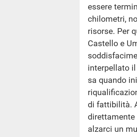
essere termin
chilometri, n
risorse. Per q
Castello e Um
soddisfacimen
interpellato i
sa quando ini
riqualificazi
di fattibilit
direttamente 
alzarci un mu