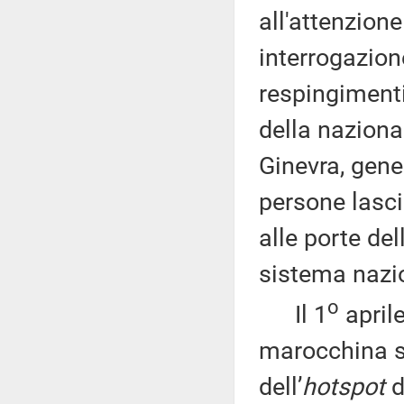
all'attenzione
interrogazion
respingimenti
della nazional
Ginevra, gene
persone lasc
alle porte dell
sistema nazio
o
Il 1
aprile
marocchina s
dell’
hotspot
d