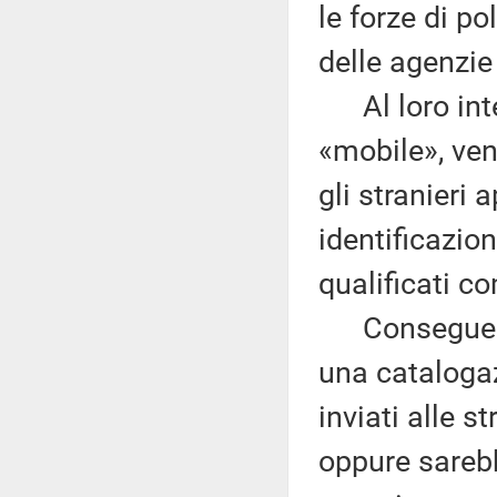
le forze di po
delle agenzie
Al loro inte
«mobile», ven
gli stranieri a
identificazion
qualificati c
Conseguente
una cataloga
inviati alle s
oppure sareb