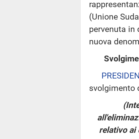
rappresentan
(Unione Sudam
pervenuta in 
nuova denomi
Svolgimen
PRESIDE
svolgimento d
(Int
all'elimina
relativo ai