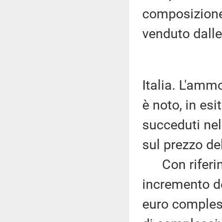
composizione 
venduto dall
Italia. L'amm
è noto, in esi
succeduti nel
sul prezzo de
Con riferime
incremento de
euro compless