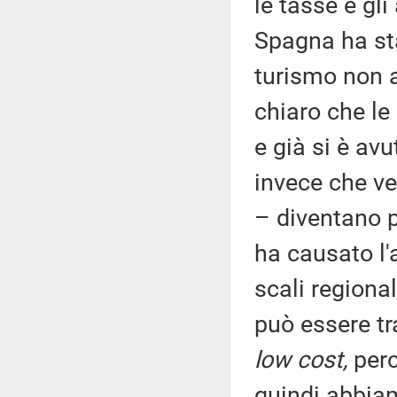
le tasse e gl
Spagna ha stab
turismo non a
chiaro che le
e già si è av
invece che v
– diventano p
ha causato l'
scali regiona
può essere tr
low cost,
perc
quindi abbiam