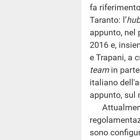
fa riferiment
Taranto: l’
hu
appunto, nel 
2016 e, insie
e Trapani, a 
team
in parte
italiano dell'
appunto, sul
Attualmen
regolamentazi
sono configur