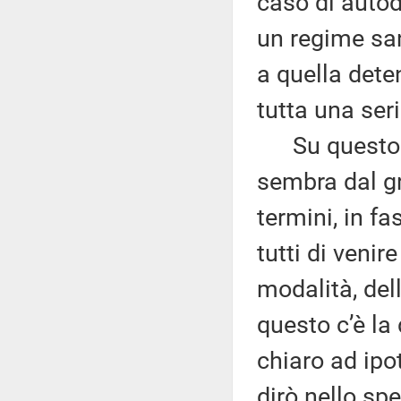
caso di autod
un regime san
a quella deten
tutta una seri
Su questo ci
sembra dal g
termini, in f
tutti di veni
modalità, del
questo c’è la
chiaro ad ipo
dirò nello spe