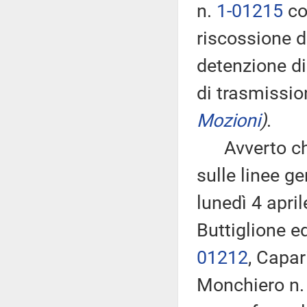
n.
1-01215
co
riscossione 
detenzione di
di trasmissio
Mozioni
)
.
Avverto che,
sulle linee g
lunedì 4 apri
Buttiglione ed
01212
, Capar
Monchiero n