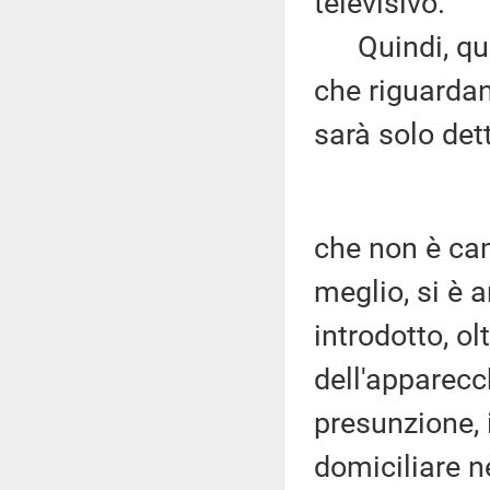
televisivo.
Quindi, qua
che riguardan
sarà solo det
che non è cam
meglio, si è 
introdotto, ol
dell'apparecc
presunzione, i
domiciliare n