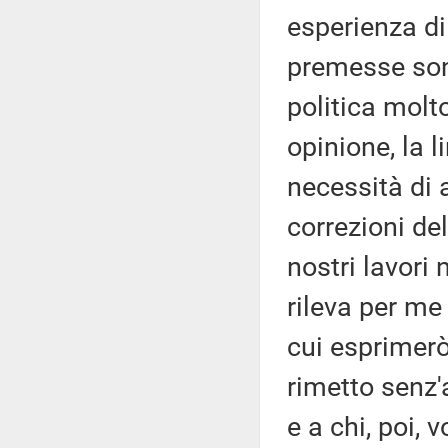
esperienza di
premesse son
politica molt
opinione, la l
necessità di 
correzioni del
nostri lavori 
rileva per me
cui esprimerò
rimetto senz'
e a chi, poi, 