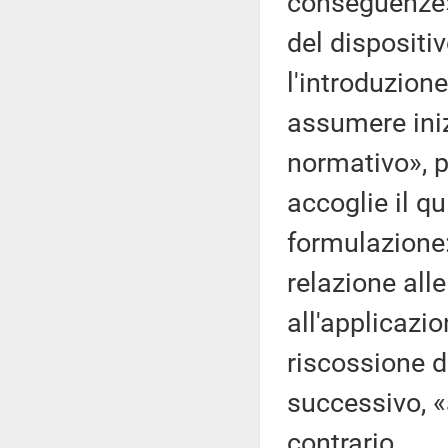
conseguenze».
del dispositi
l'introduzione
assumere inizi
normativo», pe
accoglie il q
formulazione: 
relazione alle
all'applicazi
riscossione 
successivo, «a
contrario.