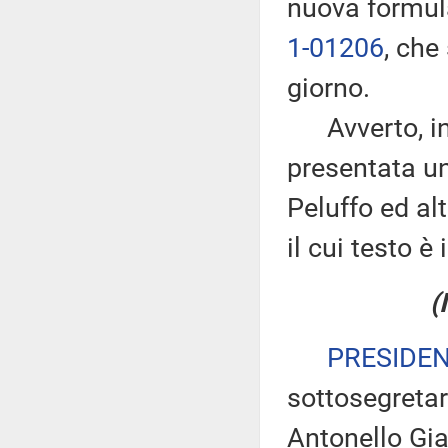
nuova formula
1-01206
, che
giorno.
Avverto, inol
presentata u
Peluffo ed alt
il cui testo è
(
PRESIDE
sottosegretar
Antonello Gia