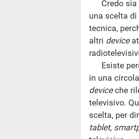
Credo sia ch
una scelta di 
tecnica, perc
altri
device
at
radiotelevisiv
Esiste però 
in una circol
device
che ril
televisivo. 
scelta, per d
tablet
,
smart