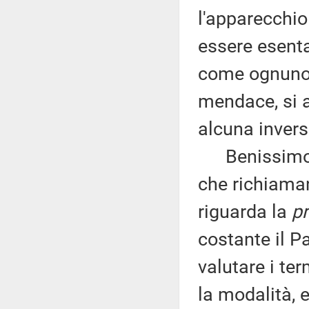
l'apparecchio 
essere esenta
come ognuno d
mendace, si 
alcuna invers
Benissimo tu
che richiaman
riguarda la
pr
costante il P
valutare i ter
la modalità, 