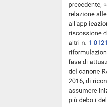
precedente, «a
relazione alle
all'applicazi
riscossione d
altri n.
1-012
riformulazion
fase di attua
del canone RAI
2016, di ricon
assumere iniz
più deboli de