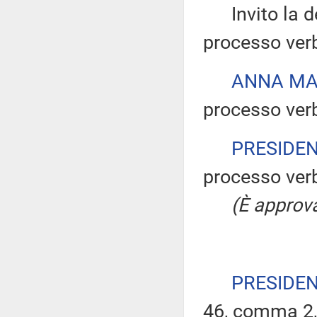
Invito la dep
processo verb
ANNA MA
processo verb
PRESIDE
processo verb
(È approva
PRESIDE
46, comma 2, 