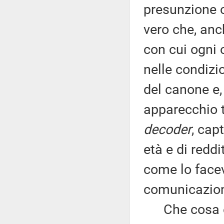
presunzione c
vero che, anc
con cui ogni 
nelle condizi
del canone e,
apparecchio t
decoder
, cap
età e di redd
come lo facev
comunicazione
Che cosa è 