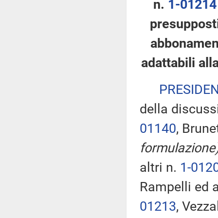
n.
1-01214
presupposti
abbonamento
adattabili al
PRESIDE
della discuss
01140
, Brune
formulazione
altri n.
1-012
Rampelli ed a
01213
, Vezza