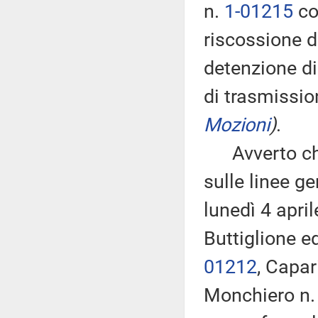
n.
1-01215
co
riscossione 
detenzione di
di trasmissio
Mozioni
)
.
Avverto che,
sulle linee g
lunedì 4 apri
Buttiglione ed
01212
, Capar
Monchiero n