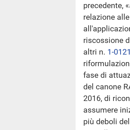
precedente, «a
relazione alle
all'applicazi
riscossione d
altri n.
1-012
riformulazion
fase di attua
del canone RAI
2016, di ricon
assumere iniz
più deboli de