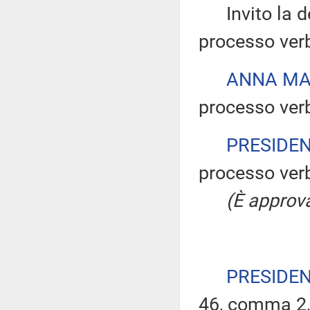
Invito la dep
processo verb
ANNA MA
processo verb
PRESIDE
processo verb
(È approva
PRESIDE
46, comma 2, 