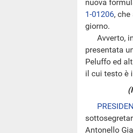
nuova formula
1-01206
, che
giorno.
Avverto, inol
presentata u
Peluffo ed alt
il cui testo è
(
PRESIDE
sottosegretar
Antonello Gia