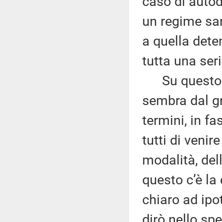
caso di autod
un regime san
a quella deten
tutta una seri
Su questo ci
sembra dal g
termini, in f
tutti di veni
modalità, del
questo c’è la
chiaro ad ipo
dirò nello spe