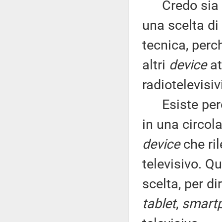
Credo sia ch
una scelta di 
tecnica, perc
altri
device
at
radiotelevisiv
Esiste però 
in una circol
device
che ril
televisivo. 
scelta, per d
tablet
,
smart