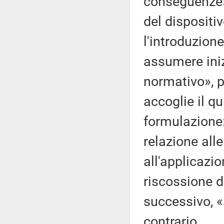
conseguenze».
del dispositi
l'introduzione
assumere inizi
normativo», pe
accoglie il q
formulazione: 
relazione alle
all'applicazi
riscossione 
successivo, «a
contrario.