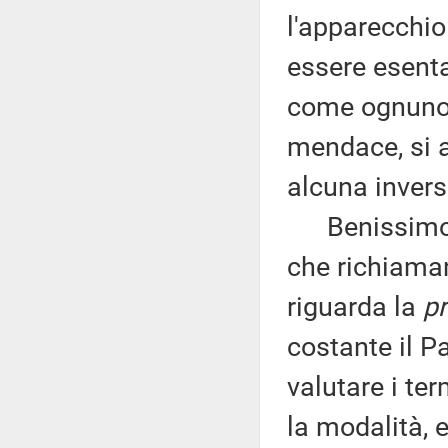
l'apparecchio 
essere esenta
come ognuno d
mendace, si 
alcuna invers
Benissimo tu
che richiaman
riguarda la
pr
costante il P
valutare i ter
la modalità, 