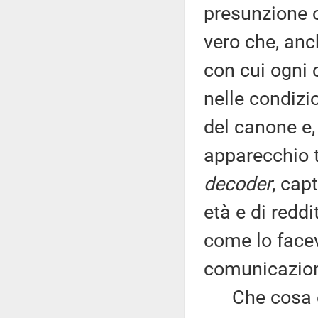
presunzione c
vero che, anc
con cui ogni 
nelle condizi
del canone e,
apparecchio t
decoder
, cap
età e di redd
come lo facev
comunicazione
Che cosa è 