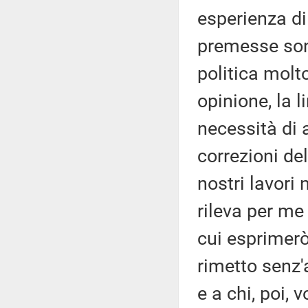
esperienza di
premesse son
politica molt
opinione, la l
necessità di 
correzioni del
nostri lavori 
rileva per me
cui esprimerò
rimetto senz'
e a chi, poi, 