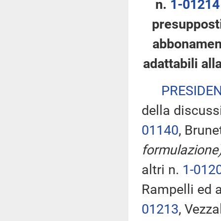
n.
1-01214
presupposti
abbonamento
adattabili al
PRESIDE
della discuss
01140
, Brune
formulazione
altri n.
1-012
Rampelli ed a
01213
, Vezza