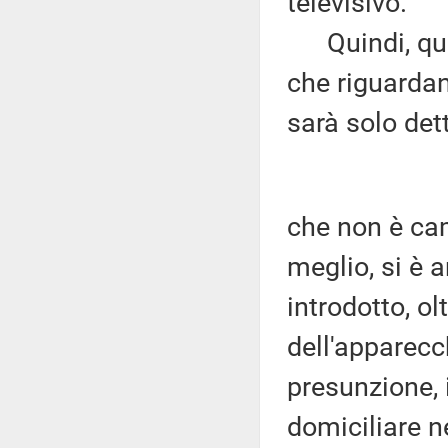
televisivo.
Quindi, qua
che riguardan
sarà solo det
che non è cam
meglio, si è 
introdotto, ol
dell'apparecc
presunzione, i
domiciliare n