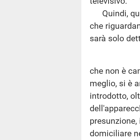
televisivo.
Quindi, qua
che riguardan
sarà solo det
che non è cam
meglio, si è 
introdotto, ol
dell'apparecc
presunzione, i
domiciliare n