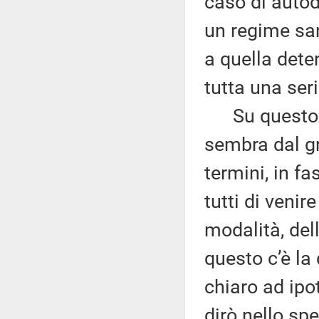
caso di autod
un regime san
a quella deten
tutta una seri
Su questo ci
sembra dal g
termini, in f
tutti di veni
modalità, del
questo c’è la
chiaro ad ipo
dirò nello spe