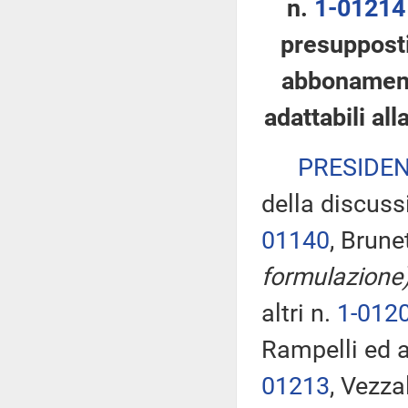
n.
1-01214
presupposti
abbonamento
adattabili al
PRESIDE
della discuss
01140
, Brune
formulazione
altri n.
1-012
Rampelli ed a
01213
, Vezza