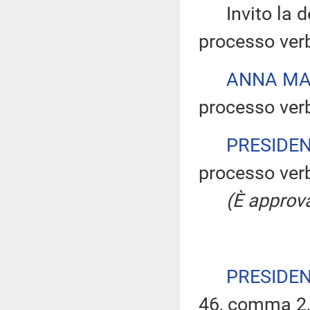
Invito la dep
processo verb
ANNA MA
processo verb
PRESIDE
processo verb
(È approva
PRESIDE
46, comma 2, 