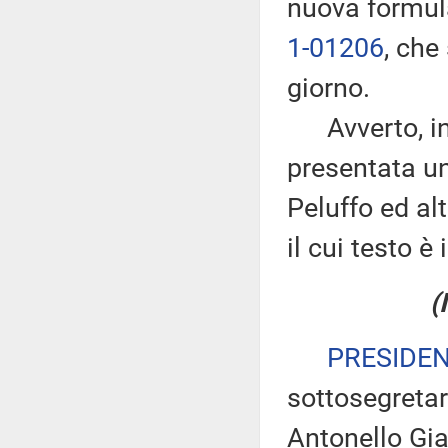
nuova formula
1-01206
, che
giorno.
Avverto, inol
presentata u
Peluffo ed alt
il cui testo è
(
PRESIDE
sottosegretar
Antonello Gia