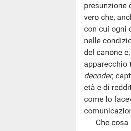
presunzione c
vero che, anc
con cui ogni 
nelle condizi
del canone e,
apparecchio t
decoder
, cap
età e di redd
come lo facev
comunicazione
Che cosa è 