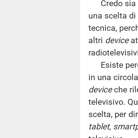
Credo sia ch
una scelta di 
tecnica, perc
altri
device
at
radiotelevisiv
Esiste però 
in una circol
device
che ril
televisivo. 
scelta, per d
tablet
,
smart