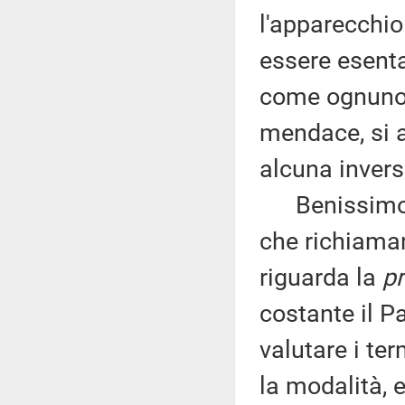
l'apparecchio 
essere esenta
come ognuno d
mendace, si 
alcuna invers
Benissimo tu
che richiaman
riguarda la
pr
costante il P
valutare i ter
la modalità, 