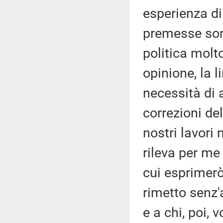
esperienza di
premesse son
politica molt
opinione, la l
necessità di 
correzioni del
nostri lavori 
rileva per me
cui esprimerò
rimetto senz'
e a chi, poi, 