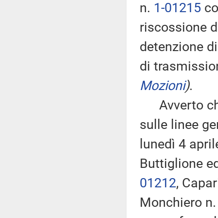
n.
1-01215
co
riscossione 
detenzione di
di trasmissio
Mozioni
)
.
Avverto che,
sulle linee g
lunedì 4 apri
Buttiglione ed
01212
, Capar
Monchiero n