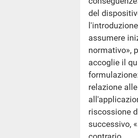
conseguenze».
del dispositi
l'introduzione
assumere inizi
normativo», pe
accoglie il q
formulazione: 
relazione alle
all'applicazi
riscossione 
successivo, «a
contrario.