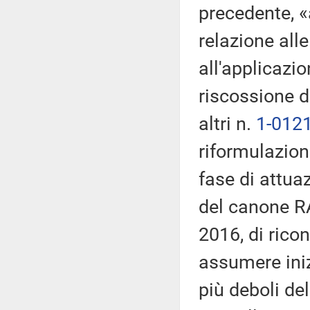
precedente, «a
relazione alle
all'applicazi
riscossione d
altri n.
1-012
riformulazion
fase di attua
del canone RAI
2016, di ricon
assumere iniz
più deboli de