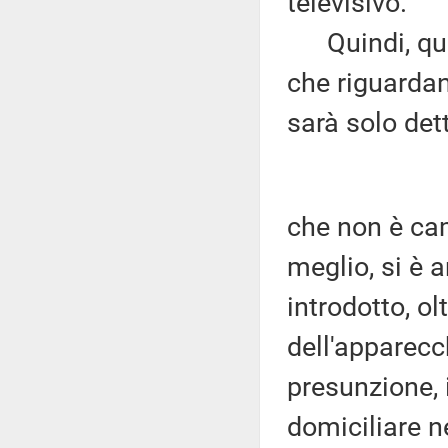
televisivo.
Quindi, qua
che riguardan
sarà solo det
che non è cam
meglio, si è 
introdotto, ol
dell'apparecc
presunzione, i
domiciliare n