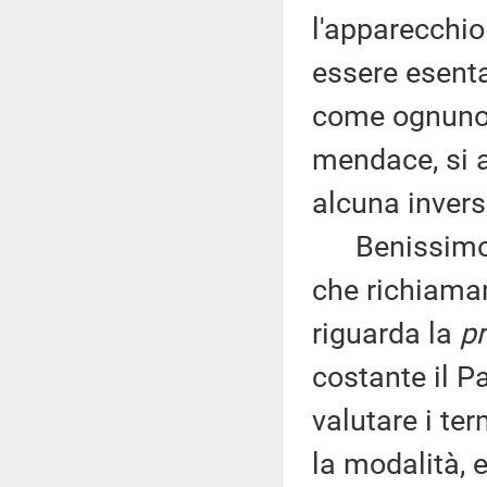
l'apparecchio 
essere esenta
come ognuno d
mendace, si 
alcuna invers
Benissimo tu
che richiaman
riguarda la
pr
costante il P
valutare i ter
la modalità, 