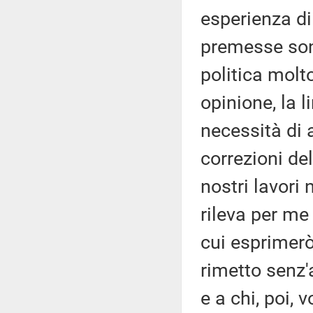
esperienza di
premesse son
politica molt
opinione, la l
necessità di 
correzioni del
nostri lavori 
rileva per me
cui esprimerò
rimetto senz'
e a chi, poi, 