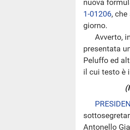
nuova formula
1-01206
, che
giorno.
Avverto, inol
presentata u
Peluffo ed alt
il cui testo è
(
PRESIDE
sottosegretar
Antonello Gia