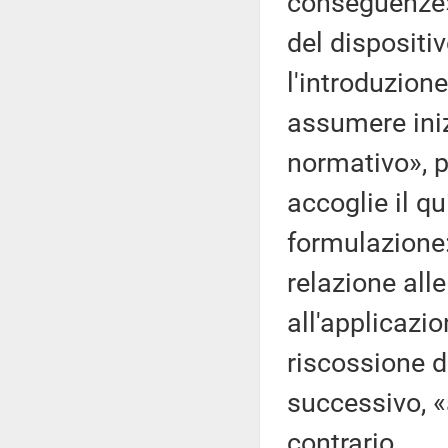
conseguenze».
del dispositi
l'introduzione
assumere inizi
normativo», pe
accoglie il q
formulazione: 
relazione alle
all'applicazi
riscossione 
successivo, «a
contrario.