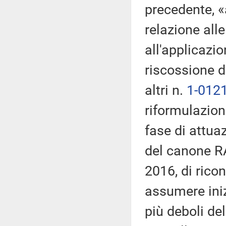
precedente, «a
relazione alle
all'applicazi
riscossione d
altri n.
1-012
riformulazion
fase di attua
del canone RAI
2016, di ricon
assumere iniz
più deboli de