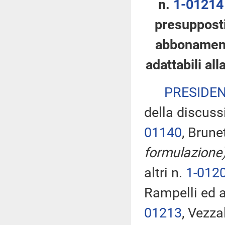
n.
1-01214
presupposti
abbonamento
adattabili al
PRESIDE
della discuss
01140
, Brune
formulazione
altri n.
1-012
Rampelli ed a
01213
, Vezza