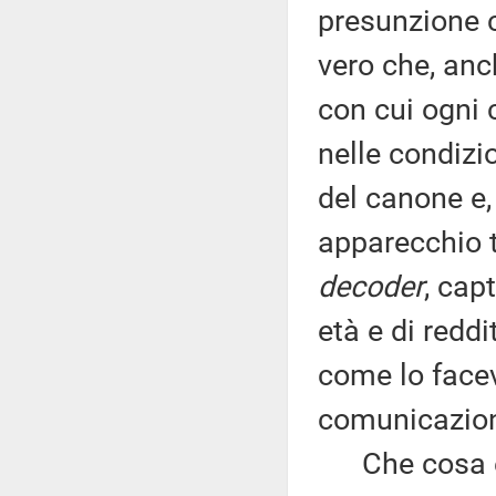
presunzione c
vero che, anc
con cui ogni 
nelle condizi
del canone e,
apparecchio t
decoder
, cap
età e di redd
come lo facev
comunicazione
Che cosa è 