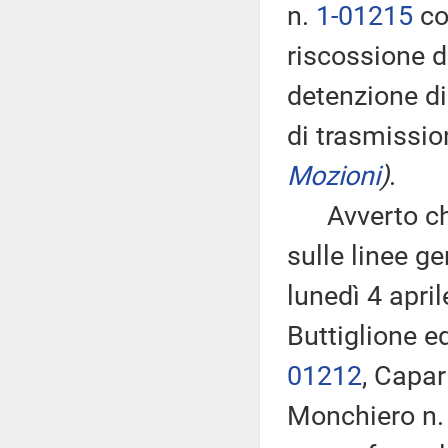
n.
1-01215
co
riscossione 
detenzione di
di trasmissio
Mozioni
)
.
Avverto che,
sulle linee g
lunedì 4 apri
Buttiglione ed
01212
, Capar
Monchiero n