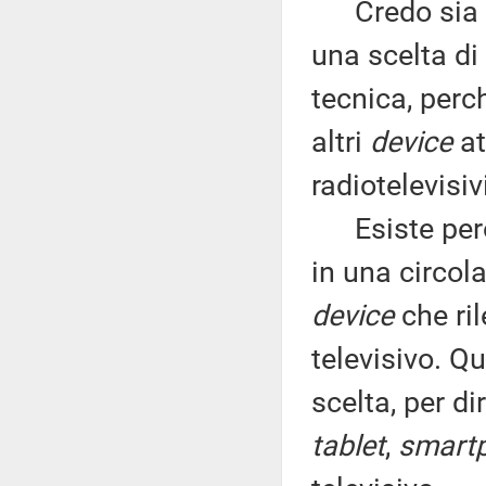
Credo sia ch
una scelta di 
tecnica, perc
altri
device
at
radiotelevisiv
Esiste però 
in una circol
device
che ril
televisivo. 
scelta, per d
tablet
,
smart