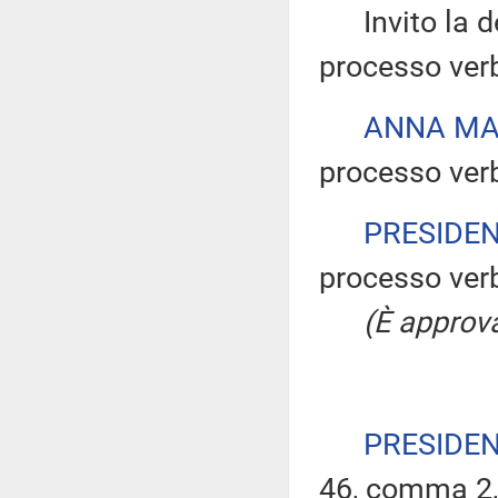
Invito la dep
processo verb
ANNA MA
processo verb
PRESIDE
processo verb
(È approva
PRESIDE
46, comma 2, 