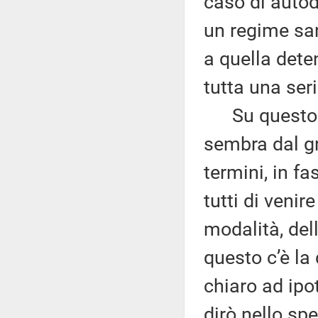
caso di autod
un regime san
a quella deten
tutta una seri
Su questo ci
sembra dal g
termini, in f
tutti di veni
modalità, del
questo c’è la
chiaro ad ipo
dirò nello spe