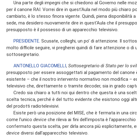
Una parte degli impegni che si chiedono al Governo nelle moz
per il canone RAI. Vorrei dire in quest'Aula nel modo più chiaro p
cambiato, è lo stesso finora vigente. Quindi, piena disponibilità a
sede, ma desidero nuovamente dire in quest'Aula che il presuppo
presupposto è il possesso di un apparecchio televisivo.
PRESIDENTE
. Scusate, colleghi, un po’ di attenzione. Il sotto
molto difficile seguire, vi pregherei quindi di fare attenzione o di u
sottosegretario.
ANTONELLO GIACOMELLI
,
Sottosegretario di Stato per lo s
presupposto per essere assoggettati al pagamento del canone è
esistente – che il nostro intervento normativo non modifica – e
televisivo che, direttamente o tramite decoder, sia in grado captar
Credo sia chiaro a tutti noi qui dentro che questa è una scelta 
scelta tecnica, perché è del tutto evidente che esistono oggi alt
del prodotti radiotelevisivi.
Esiste però una posizione del MISE, che è fermata in una circ
come l'unico
device
che rileva ai fini dell'imposta è l'apparecchi
confermato questa scelta, per dirla ancora più esplicitamente,
device
diversi dall'apparecchio televisivo.