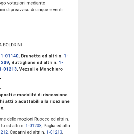
uogo votazioni mediante
 di preavviso di cinque e venti
A BOLDRINI
.
1-01140
, Brunetta ed altri n.
1-
1209
, Buttiglione ed altri n.
1-
1-01213
, Vezzali e Monchiero
osti e modalità di riscossione
atti o adattabili alla ricezione
ve.
ione delle mozioni Ruocco ed altri n.
ffo ed altri n.
1-01208
, Paglia ed altri
1212
, Caparini ed altri n.
1-01213
,