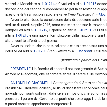
Vezzali e Monchiero n.
1-01214
e Civati ed altri n.
1-01215
concer
riscossione del canone di abbonamento per la detenzione di appar
ricezione di trasmissioni radiotelevisive
(Vedi l'allegato A –
Mozi
Avverto che, dopo la conclusione della discussione sulle linee 
seduta di lunedì 4 aprile 2016, sono state presentate le mozioni B
Rampelli ed altri n.
1-01212
, Caparini ed altri n.
1-01213
, Vezzali 
altri n.
1-01215
e una nuova formulazione della mozione Brunetta 
state iscritte all'ordine del giorno.
Avverto, inoltre, che in data odierna è stata presentata una 
Peluffo ed altri n.
1-01208
(Vedi l'allegato A –
Mozioni
)
, il cui t
(Intervento e parere del Gove
PRESIDENTE
. Ha facoltà di parlare il sottosegretario di Sta
Antonello Giacomelli, che esprimerà altresì il parere sulle mozioni 
ANTONELLO GIACOMELLI
,
Sottosegretario di Stato per lo s
Presidente. Onorevoli colleghi, ai fini di rispettare l'economia dei 
riprendendo i punti sollevati dalle diverse mozioni, che sono rias
precisare il parere del Governo sui punti che sono oggetto delle
o pareri contrari appariranno comprensibili.