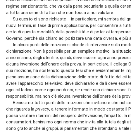
regime sanzionatorio, che va dalla pena pecuniaria a quella detenti
a tutta una serie di fattori che non tocca a noi valutare.
Su questo ci sono richieste – in particolare, mi sembra dal gr
nuovi termini, in fase di prima applicazione, per consentire a tu
certo di questa modalità, della possibilità e di poter ottemperare.
Governo, perché sia chiaro ad ipotizzare una data diversa, e più av
In alcuni punti delle mozioni si chiede di intervenire sulla modif
dichiarazione. Non è possibile per un semplice motivo: la situazio
anno in anno, degli utenti e, quindi, deve essere ogni anno precisa
alcuna inversione dell'onere della prova. In particolare, il collega Oc
sua mozione, ha sostenuto questa tesi che è evidentemente impre
piena assunzione della dichiarazione dello stato di fatto del cit
avere l'apparecchio televisivo, deve dichiararlo e da lì deve es
ogni cittadino, come ognuno di noi, se rende una dichiarazione 
responsabilità, ma non c’è alcuna inversione dell'onere della prov
Benissimo tutti i punti delle mozioni che invitano e che richia
che riguarda la
privacy
, a tenere informato in modo costante il 
possa valutare i termini del recupero dell'evasione, l'impatto, la m
consumatori: benissimo ogni norma che invita alla tutela degli u
sono grato anche ai gruppi, ai parlamentari che intendano a tale 