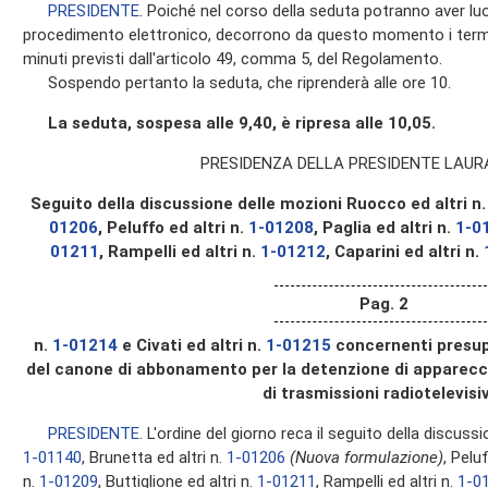
PRESIDENTE
. Poiché nel corso della seduta potranno aver l
procedimento elettronico, decorrono da questo momento i termini
minuti previsti dall'articolo 49, comma 5, del Regolamento.
Sospendo pertanto la seduta, che riprenderà alle ore 10.
La seduta, sospesa alle 9,40, è ripresa alle 10,05.
PRESIDENZA DELLA PRESIDENTE LAUR
Seguito della discussione delle mozioni Ruocco ed altri n
01206
, Peluffo ed altri n.
1-01208
, Paglia ed altri n.
1-0
01211
, Rampelli ed altri n.
1-01212
, Caparini ed altri n.
Pag. 2
n.
1-01214
e Civati ed altri n.
1-01215
concernenti presupp
del canone di abbonamento per la detenzione di apparecchi 
di trasmissioni radiotelevisi
PRESIDENTE
. L'ordine del giorno reca il seguito della discuss
1-01140
, Brunetta ed altri n.
1-01206
(Nuova formulazione)
, Pelu
n.
1-01209
, Buttiglione ed altri n.
1-01211
, Rampelli ed altri n.
1-0