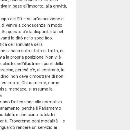
va in base all'importo, alla gravità,
uppo del PD – su un'assunzione di
tti di venire a conoscenza in modo
 Su questo c’è la disponibilità nel
anti lo dirò nello specifico.
ica dell'annualità della
ne si basa sullo stato di fatto, di
ta la propria posizione. Non vi è
chiuto, nell'illustrare i punti della
cisa, perché c’è, al contrario, la
tadino: non deve dimostrare di non
sere esentato. Chiaramente, come
falsa, mendace, si assume la
a.
mano l'attenzione alla normativa
Parlamento, perché il Parlamento
odalità, e che siano tutelati i
tenti. Troveremo ogni modalità – e
riguardo rendere un servizio ai