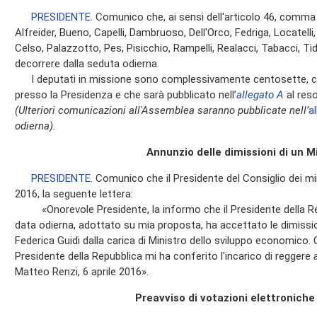
PRESIDENTE
. Comunico che, ai sensi dell'articolo 46, comma
Alfreider, Bueno, Capelli, Dambruoso, Dell'Orco, Fedriga, Locatelli,
Celso, Palazzotto, Pes, Pisicchio, Rampelli, Realacci, Tabacci, T
decorrere dalla seduta odierna.
I deputati in missione sono complessivamente centosette, com
presso la Presidenza e che sarà pubblicato nell’
allegato A
al res
(Ulteriori comunicazioni all'Assemblea saranno pubblicate nell’
a
odierna)
.
Annunzio delle dimissioni di un Mi
PRESIDENTE
. Comunico che il Presidente del Consiglio dei mini
2016, la seguente lettera:
«Onorevole Presidente, la informo che il Presidente della Rep
data odierna, adottato su mia proposta, ha accettato le dimissi
Federica Guidi dalla carica di Ministro dello sviluppo economico.
Presidente della Repubblica mi ha conferito l'incarico di reggere
Matteo Renzi, 6 aprile 2016».
Preavviso di votazioni elettronich