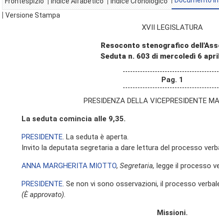
Documento In
Frontespizio
Indice Alfabetico
Indice Cronologico
Versione Stampa
XVII LEGISLATURA
Resoconto stenografico dell'As
Seduta n. 603 di mercoledì 6 apri
Pag. 1
PRESIDENZA DELLA VICEPRESIDENTE MA
La seduta comincia alle 9,35.
PRESIDENTE
. La seduta è aperta.
Invito la deputata segretaria a dare lettura del processo verb
ANNA MARGHERITA MIOTTO
,
Segretaria,
legge il processo ver
PRESIDENTE
. Se non vi sono osservazioni, il processo verbal
(È approvato).
Missioni.