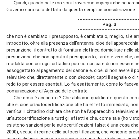
Quindi, quando nelle mozioni troveremo impegni che riguardano
Governo sarà solo dettata da questa semplice considerazione:
Pag. 3
che non è cambiato il presupposto, è cambiata o, meglio, si è ar
introdotto, oltre alla presenza dell'antenna, cioè dell'apparecchi
presunzione, il contratto di fornitura elettrica domiciliare nelle a
presunzione che non sposta il presupposto, tanto è vero che, a
modalità con cui ogni cittadino può comunicare di non essere nel
assoggettato al pagamento del canone e, cioè, di non avere il 
televisivo che, direttamente o con
decoder
, capti il segnale o di 
reddito per essere esentati. Lo fa esattamente, come lo faceva
comunicazione all'Agenzia delle entrate.
Che cosa è accaduto ? Che abbiamo qualificato questa comu
che è, cioè un'autocertificazione che ha effetto immediato, non
verifica: il cittadino dichiara che non ha l'apparecchio televisivo 
un'autocertificazione a tutti gli effetti e che, come tale (ho vist
esistono sanzioni per le autocertificazioni false: è una cosa che 
2000), segue il regime delle autocertificazioni, che vengono pre
caso di dichiarazioni non imprecise, in caso di autodichiarazion