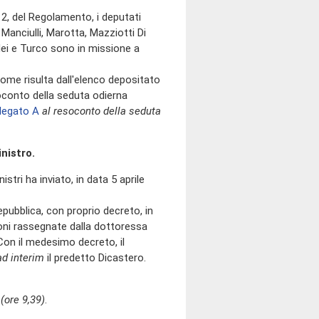
 2, del Regolamento, i deputati
 Manciulli, Marotta, Mazziotti Di
idei e Turco sono in missione a
e risulta dall'elenco depositato
oconto della seduta odierna
llegato A
al resoconto della seduta
nistro.
stri ha inviato, in data 5 aprile
ubblica, con proprio decreto, in
oni rassegnate dalla dottoressa
 Con il medesimo decreto, il
ad interim
il predetto Dicastero.
e
(ore 9,39)
.