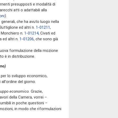
nenti presupposti e modalità di
ecchi atti o adattabili alla
oni
)
.
generali, che ha avuto luogo nella
uttiglione ed altri n.
1-01211
,
e Monchiero n.
1-01214
, Civati ed
ed altri n.
1-01206
, che sono già
nuova formulazione della mozione
esto è in distribuzione.
rno)
to per lo sviluppo economico,
all'ordine del giorno.
viluppo economico.
Grazie,
lavori della Camera, vorrei –
sumibili in poche questioni –
 mozioni, in modo che riformulazioni