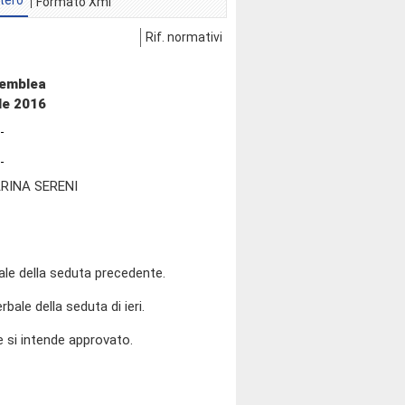
tero
Formato Xml
Rif. normativi
semblea
le 2016
RINA SERENI
ale della seduta precedente.
bale della seduta di ieri.
e si intende approvato.