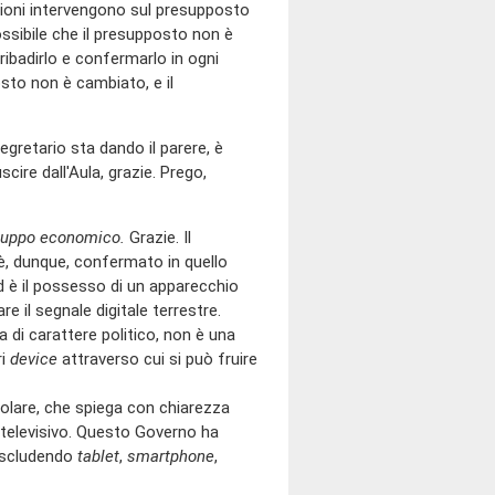
ioni intervengono sul presupposto
ossibile che il presupposto non è
 ribadirlo e confermarlo in ogni
sto non è cambiato, e il
segretario sta dando il parere, è
scire dall'Aula, grazie. Prego,
viluppo economico.
Grazie. Il
, dunque, confermato in quello
d è il possesso di un apparecchio
e il segnale digitale terrestre.
di carattere politico, non è una
ri
device
attraverso cui si può fruire
olare, che spiega con chiarezza
o televisivo. Questo Governo ha
 escludendo
tablet
,
smartphone
,