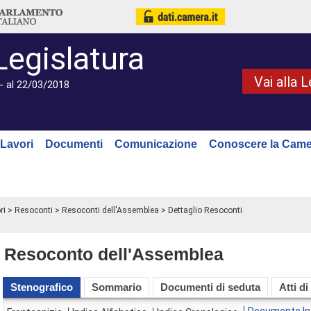
Legislatura
Vai alla 
- al 22/03/2018
Lavori
Documenti
Comunicazione
Conoscere la Came
ri
>
Resoconti
>
Resoconti dell'Assemblea
> Dettaglio Resoconti
Resoconto dell'Assemblea
Stenografico
Sommario
Documenti di seduta
Atti di