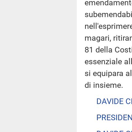
emendamento
subemendabil
nell'esprimere
magari, ritir
81 della Cos
essenziale all
si equipara a
di insieme.
DAVIDE C
PRESIDE