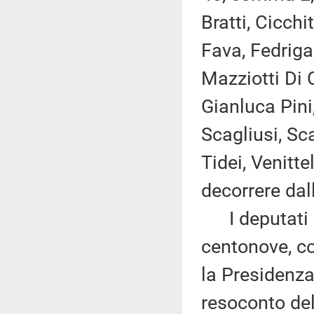
Bratti, Cicchi
Fava, Fedriga,
Mazziotti Di 
Gianluca Pini,
Scagliusi, Sca
Tidei, Venitte
decorrere dal
I deputati 
centonove, co
la Presidenza
resoconto de