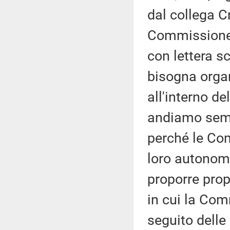
dal collega C
Commissione 
con lettera s
bisogna organ
all'interno d
andiamo semp
perché le Co
loro autonomi
proporre prop
in cui la Com
seguito delle 