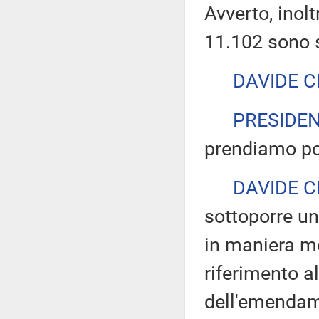
Avverto, inol
11.102 sono s
DAVIDE C
PRESIDE
prendiamo po
DAVIDE C
sottoporre un
in maniera mo
riferimento a
dell'emendam