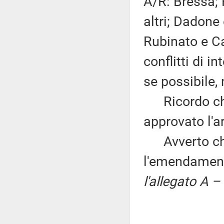
A/R: Bressa; F
altri; Dadone e
Rubinato e Ca
conflitti di 
se possibile,
Ricordo che 
approvato l'ar
Avverto che
l'emendament
l'allegato A –