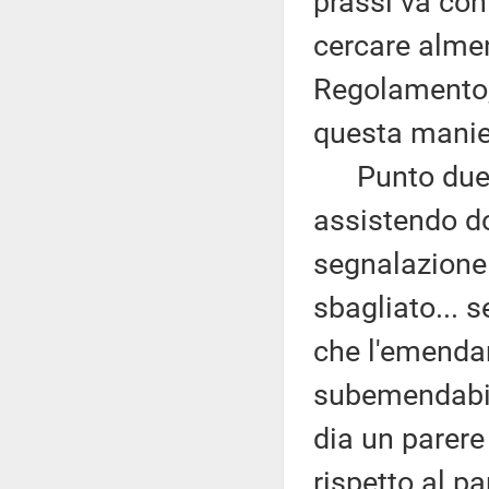
prassi va cont
cercare almen
Regolamento, 
questa manie
Punto due: c
assistendo do
segnalazione
sbagliato... s
che l'emenda
subemendabil
dia un parere
rispetto al p