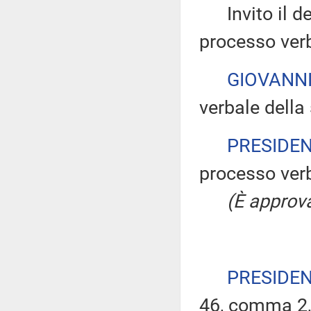
Invito il dep
processo verb
GIOVANN
verbale della 
PRESIDE
processo verb
(È approva
PRESIDE
46, comma 2, 