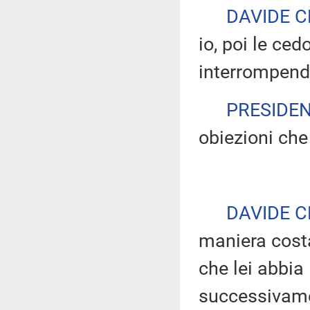
DAVIDE C
io, poi le ce
interrompendo
PRESIDE
obiezioni che
DAVIDE C
maniera costa
che lei abbia 
successivame