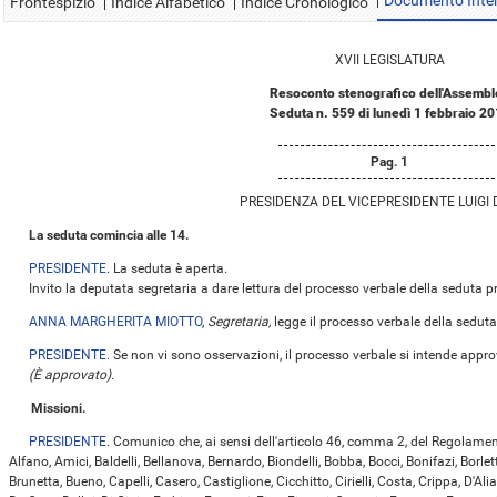
Documento Inte
Frontespizio
Indice Alfabetico
Indice Cronologico
XVII LEGISLATURA
Resoconto stenografico dell'Assembl
Seduta n. 559 di lunedì 1 febbraio 2
Pag. 1
PRESIDENZA DEL VICEPRESIDENTE LUIGI 
La seduta comincia alle 14.
PRESIDENTE
. La seduta è aperta.
Invito la deputata segretaria a dare lettura del processo verbale della seduta p
ANNA MARGHERITA MIOTTO
,
Segretaria,
legge il processo verbale della sedut
PRESIDENTE
. Se non vi sono osservazioni, il processo verbale si intende appro
(È approvato).
Missioni.
PRESIDENTE
. Comunico che, ai sensi dell'articolo 46, comma 2, del Regolamen
Alfano, Amici, Baldelli, Bellanova, Bernardo, Biondelli, Bobba, Bocci, Bonifazi, Borlett
Brunetta, Bueno, Capelli, Casero, Castiglione, Cicchitto, Cirielli, Costa, Crippa, D'