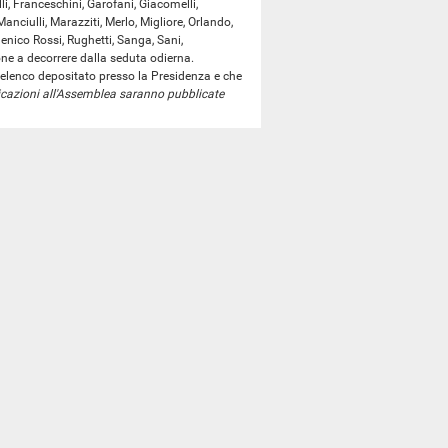
lli, Franceschini, Garofani, Giacomelli,
Manciulli, Marazziti, Merlo, Migliore, Orlando,
menico Rossi, Rughetti, Sanga, Sani,
ione a decorrere dalla seduta odierna.
elenco depositato presso la Presidenza e che
icazioni all'Assemblea saranno pubblicate
 in data 29 gennaio 2016, la seguente lettera:
a, con proprio decreto, in data odierna,
r Enrico Costa, il quale cessa dalla carica di
data 29 gennaio scorso, la seguente lettera:
o, in data odierna, adottato su mia proposta,
la Presidenza del Consiglio dei
, Vincenzo Amendola; per la giustizia,
a, la quale cessa dalla carica di
nfrastrutture e i trasporti, la senatrice