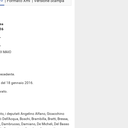
ro
Formato Xml
Versione Stampa
ea
016
DI MAIO
recedente.
a del 18 gennaio 2016.
vato.
to, i deputati Angelino Alfano, Gioacchino
i Dell'Acqua, Boschi, Brambilla, Bratti, Bressa,
Alia, Dambruoso, Damiano, De Micheli, Del Basso