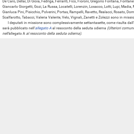
De Caro, Dellai, Di Gioia, Fedriga, Ferranti, Fico, Fioroni, Gregorio Fontana, Fontane
Giancarlo Giorgetti, Gozi, La Russa, Locatelli, Lorenzin, Losacco, Lotti, Lupi, Madia, 
Gianluca Pini, Pisicchio, Polverini, Portas, Rampelli, Ravetto, Realacci, Rosato, Do
Scalfarotto, Tabacci, Valeria Valente, Velo, Vignali, Zanetti e Zolezzi sono in miss
I deputati in missione sono complessivamente settantasette, come risulta dall'
sarà pubblicato nell’
allegato A
al resoconto della seduta odierna
(Ulteriori comun
nell’
allegato A
al resoconto della seduta odierna)
.
Annunzio della nomina di un Ministro.
PRESIDENTE
. Comunico che il Presidente del Consiglio dei ministri ha inviato,
«Onorevole Presidente, informo la Signoria Vostra che il Presidente della Repubblic
adottato su mia proposta, ha nominato Ministro senza portafoglio l'onorevole dotto
Viceministro e di sottosegretario di Stato presso il Ministero della giustizia».
Annunzio della nomina di Sottosegretari di Stato.
PRESIDENTE
. Comunico che il Presidente Consiglio dei ministri ha inviato, in 
«Informo la Signoria Vostra che il Presidente della Repubblica, con proprio decret
sentito il Consiglio dei Ministri, ha nominato i seguenti sottosegretari di Stato: al
Pag. 2
ministri, Tommaso Nannicini; per gli affari esteri e la cooperazione internazionale
Federica Chiavaroli e Gennaro Migliore; per lo sviluppo economico, Teresa Bellanov
sottosegretario al lavoro e le politiche sociali, e il senatore Antonio Gentile; per le i