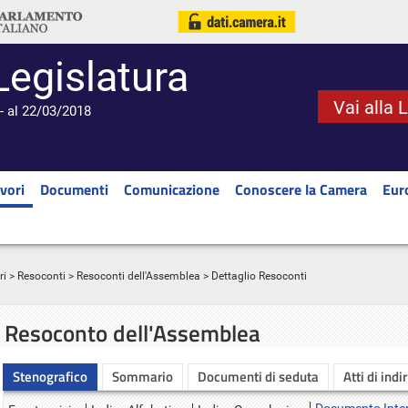
Legislatura
Vai alla 
- al 22/03/2018
vori
Documenti
Comunicazione
Conoscere la Camera
Eur
ri
>
Resoconti
>
Resoconti dell'Assemblea
> Dettaglio Resoconti
Resoconto dell'Assemblea
Stenografico
Sommario
Documenti di seduta
Atti di indi